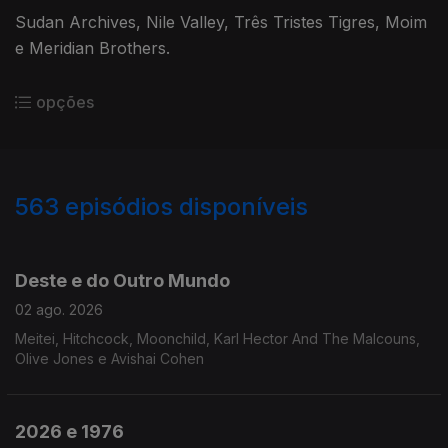
Sudan Archives, Nile Valley, Três Tristes Tigres, Moim
e Meridian Brothers.
opções
563
episódios disponíveis
927783
908866
891219
867984
861130
836594
819096
797446
Deste e do Outro Mundo
02 ago. 2026
Meitei, Hitchcock, Moonchild, Karl Hector And The Malcouns,
Olive Jones e Avishai Cohen
2026 e 1976