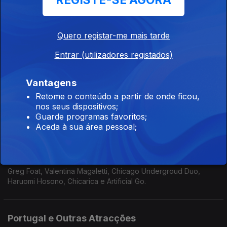
REGISTE-SE AGORA
Xexa, Da Chick, Nate Smith, Greg Foat & Forest Law, Mal
Waldron e Hermeto Pascoal
Quero registar-me mais tarde
Presente e (algum) Passado como sementes
Entrar (utilizadores registados)
do Futuro.
21 set. 2025
Vantagens
Makaya McCraven, KeiyaA, Lucrecia Dalt, Dom Salvador e Sun
Retome o conteúdo a partir de onde ficou,
Ra.
nos seus dispositivos;
Guarde programas favoritos;
Aceda à sua área pessoal;
'Serial workers' e aves raras
14 set. 2025
Greg Foat, Valentina Magaletti, Chicago Undergroud Duo,
Haruomi Hosono, Chicarica e Artificial Go.
Portugal e Outras Atracções