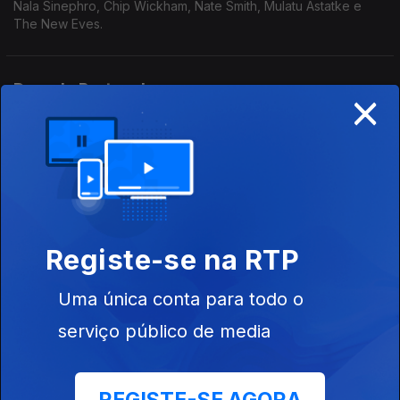
Nala Sinephro, Chip Wickham, Nate Smith, Mulatu Astatke e
The New Eves.
Ducado Portucalense
×
12 out. 2025
Da Chick, Raquel Martins, Três Tristes Tigres, Brandee
Younger e Makaya McCraven.
A Essència
05 out. 2025
Registe-se na RTP
Beirut, Zé Ibarra, KeiyaA, Haruomi Hosono, Mal Waldron e
Valentina Magaletti
Uma única conta para todo o
serviço público de media
Sangue Novo e um Imenso Adeus
28 set. 2025