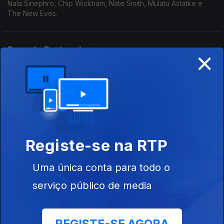
Nala Sinephro, Chip Wickham, Nate Smith, Mulatu Astatke e
The New Eves.
Ducado Portucalense
×
12 out. 2025
Da Chick, Raquel Martins, Três Tristes Tigres, Brandee
Younger e Makaya McCraven.
A Essència
05 out. 2025
Registe-se na RTP
Beirut, Zé Ibarra, KeiyaA, Haruomi Hosono, Mal Waldron e
Valentina Magaletti
Uma única conta para todo o
serviço público de media
Sangue Novo e um Imenso Adeus
28 set. 2025