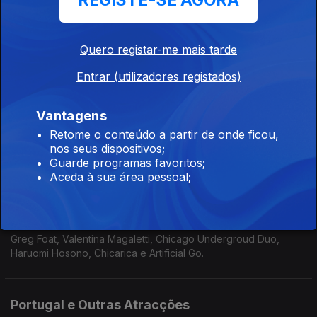
REGISTE-SE AGORA
Xexa, Da Chick, Nate Smith, Greg Foat & Forest Law, Mal
Waldron e Hermeto Pascoal
Quero registar-me mais tarde
Presente e (algum) Passado como sementes
Entrar (utilizadores registados)
do Futuro.
21 set. 2025
Vantagens
Makaya McCraven, KeiyaA, Lucrecia Dalt, Dom Salvador e Sun
Retome o conteúdo a partir de onde ficou,
Ra.
nos seus dispositivos;
Guarde programas favoritos;
Aceda à sua área pessoal;
'Serial workers' e aves raras
14 set. 2025
Greg Foat, Valentina Magaletti, Chicago Undergroud Duo,
Haruomi Hosono, Chicarica e Artificial Go.
Portugal e Outras Atracções