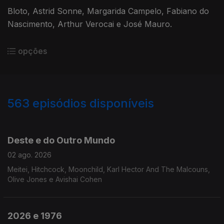
Bloto, Astrid Sonne, Margarida Campelo, Fabiano do
Nascimento, Arthur Verocai e José Mauro.
opções
563
episódios disponíveis
927783
908866
891219
867984
861130
836594
819096
797446
781352
Deste e do Outro Mundo
02 ago. 2026
Meitei, Hitchcock, Moonchild, Karl Hector And The Malcouns,
Olive Jones e Avishai Cohen
2026 e 1976