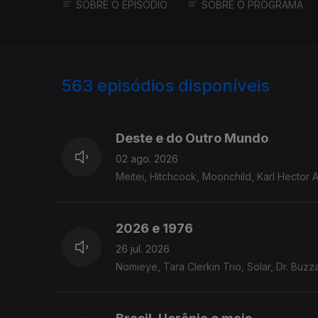
SOBRE O EPISÓDIO
SOBRE O PROGRAMA
563
episódios disponíveis
927783
908866
891219
Deste e do Outro Mundo
02 ago. 2026
Meitei, Hitchcock, Moonchild, Karl Hector
2026 e 1976
26 jul. 2026
Nomieye, Tara Clerkin Trio, Solar, Dr. Bu