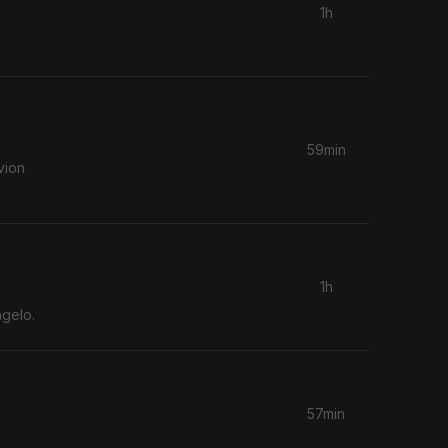
1h
59min
vion
1h
ngelo.
57min