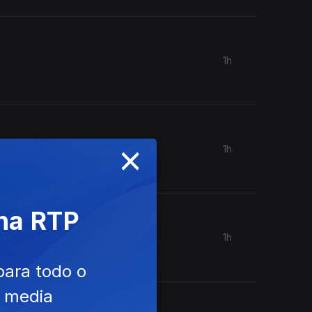
1h
×
1h
 na RTP
1h
para todo o
e media