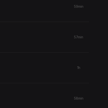
59min
57min
1h
58min