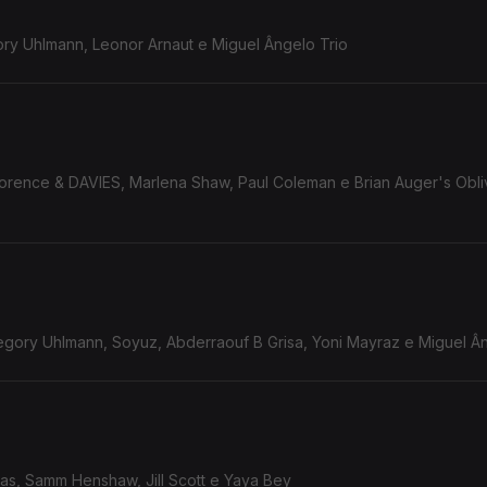
ory Uhlmann, Leonor Arnaut e Miguel Ângelo Trio
orence & DAVIES, Marlena Shaw, Paul Coleman e Brian Auger's Obli
egory Uhlmann, Soyuz, Abderraouf B Grisa, Yoni Mayraz e Miguel Â
as, Samm Henshaw, Jill Scott e Yaya Bey