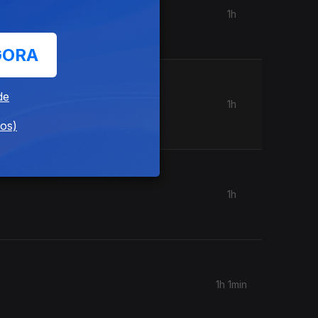
1h
GORA
de
1h
dos)
1h
1h 1min