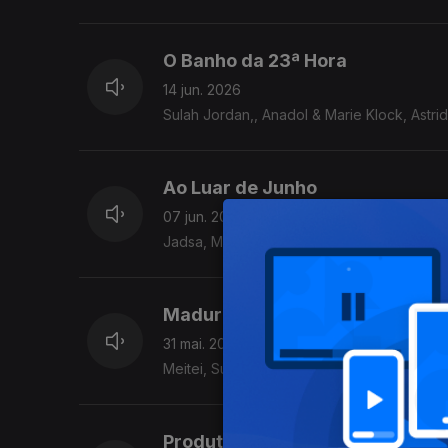
O Banho da 23ª Hora
14 jun. 2026
Sulah Jordan,, Anadol & Marie Klock, Ast
Ao Luar de Junho
07 jun. 2026
Jadsa, Moonchild, Beatriz Pessoa, GENA e
Maduro Maio
31 mai. 2026
Meitei, Sulah Jordan, Anadol & Marie Klock, 
Produtos da Época