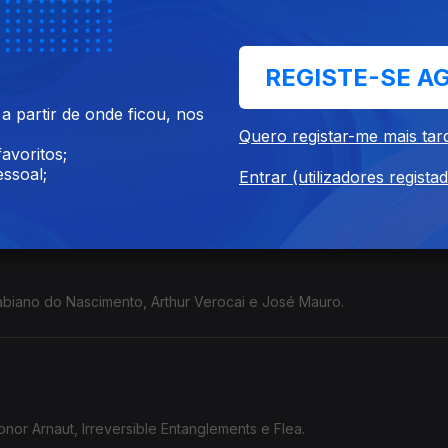
Bloto & Jon D e Jadsa.
REGISTE-SE A
 partir de onde ficou, nos
Quero registar-me mais tar
avoritos;
ssoal;
man e Marion Brown
Entrar (utilizadores regista
abiano do Nascimento, Arthur Verocai e José Mauro.
onor Arnaut, Irreversible Entanglements e Flea.