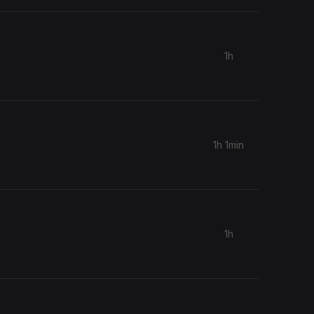
1h
1h 1min
1h