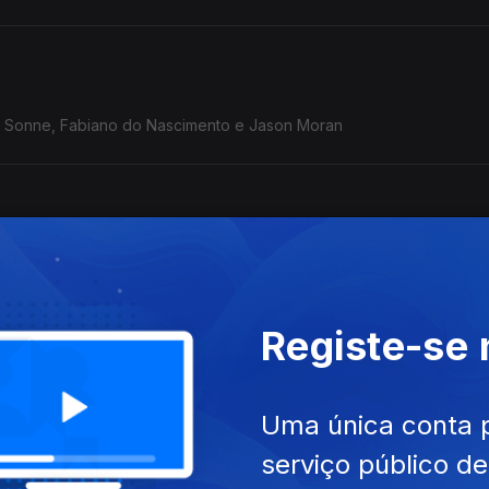
rid Sonne, Fabiano do Nascimento e Jason Moran
 Aja Monet
Registe-se
Yaya Bey, Aja Monet e Scritti Politti.
Uma única conta 
serviço público d