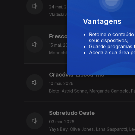
24 mai. 2026
Vladislav Delay Quintet, Aja Monet, GENA, 
Vantagens
Retome o conteúdo a
Frescos e Maduros
seus dispositivos;
15 mai. 2026
Guarde programas f
Aceda à sua área pe
Moonchild, Olive Jones, Flea, Hadley Cali
Cracóvia-Lisboa-Rio
10 mai. 2026
Bloto, Astrid Sonne, Margarida Campelo, F
Sobretudo Oeste
03 mai. 2026
Yaya Bey, Olive Jones, Lana Gasparotti, Le