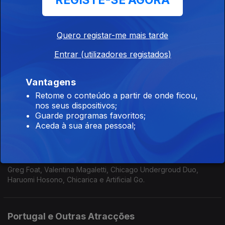
REGISTE-SE AGORA
Xexa, Da Chick, Nate Smith, Greg Foat & Forest Law, Mal
Waldron e Hermeto Pascoal
Quero registar-me mais tarde
Presente e (algum) Passado como sementes
Entrar (utilizadores registados)
do Futuro.
21 set. 2025
Vantagens
Makaya McCraven, KeiyaA, Lucrecia Dalt, Dom Salvador e Sun
Retome o conteúdo a partir de onde ficou,
Ra.
nos seus dispositivos;
Guarde programas favoritos;
Aceda à sua área pessoal;
'Serial workers' e aves raras
14 set. 2025
Greg Foat, Valentina Magaletti, Chicago Undergroud Duo,
Haruomi Hosono, Chicarica e Artificial Go.
Portugal e Outras Atracções