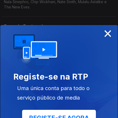
Nala Sinephro, Chip Wickham, Nate Smith, Mulatu Astatke e
The New Eves.
Ducado Portucalense
×
12 out. 2025
Da Chick, Raquel Martins, Três Tristes Tigres, Brandee
Younger e Makaya McCraven.
A Essència
05 out. 2025
Registe-se na RTP
Beirut, Zé Ibarra, KeiyaA, Haruomi Hosono, Mal Waldron e
Valentina Magaletti
Uma única conta para todo o
serviço público de media
Sangue Novo e um Imenso Adeus
28 set. 2025