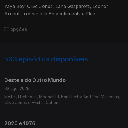
Yaya Bey, Olive Jones, Lana Gasparotti, Leonor
Arnaut, Irreversible Entanglements e Flea.
opções
563
episódios disponíveis
927783
908866
891219
867984
861130
836594
819096
797446
781352
Deste e do Outro Mundo
02 ago. 2026
Meitei, Hitchcock, Moonchild, Karl Hector And The Malcouns,
Olive Jones e Avishai Cohen
2026 e 1976