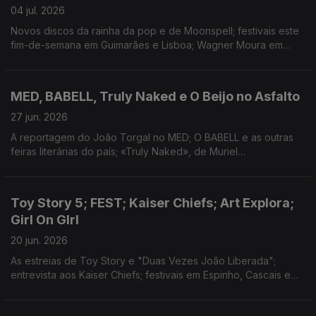
04 jul. 2026
Novos discos da rainha da pop e de Moonspell; festivais este
fim-de-semana em Guimarães e Lisboa; Wagner Moura em
Lisboa para peça no CCB e início do Festival de Teatro de
Almada; doc sobre banda pós-rock escocesa.
MED, BABELL, Truly Naked e O Beijo no Asfalto
27 jun. 2026
A reportagem do João Torgal no MED; O BABELL e as outras
feiras literárias do país; «Truly Naked», de Muriel
D’ansenbourg, em estreia no FEST; Peça de Nelson Rodrigues
em exibição no TNSJ.
Toy Story 5; FEST; Kaiser Chiefs; Art Explora;
Girl On GIrl
20 jun. 2026
As estreias de Toy Story e "Duas Vezes João Liberada";
entrevista aos Kaiser Chiefs; festivais em Espinho, Cascais e
Vila Real; cultura pop e as mulheres no livro de Sophie Gilbert:
teatro sobre a Palestina no CCB;