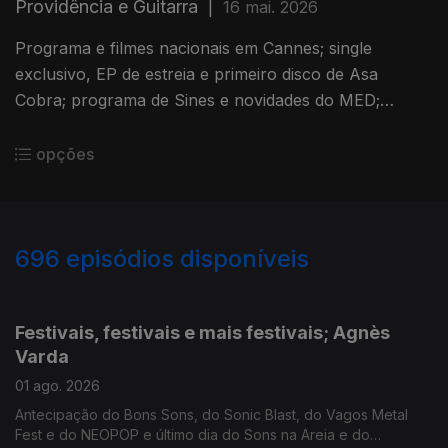
Providência e Guitarra
|
16 mai. 2026
Programa e filmes nacionais em Cannes; single
exclusivo, EP de estreia e primeiro disco de Asa
Cobra; programa de Sines e novidades do MED;
estreia do filme de João Nicolau e de "Soco a Soco";
FITEI, Futurama e Coopera;
opções
696
episódios disponíveis
926942
907454
889515
Festivais, festivais e mais festivais; Agnès
Varda
01 ago. 2026
Antecipação do Bons Sons, do Sonic Blast, do Vagos Metal
Fest e do NEOPOP e último dia do Sons na Areia e do