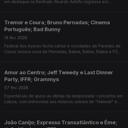
em destaque na Berlinale; Ricardo Adolfo regressa aos
romances com «A Chefe dos Maus»
Tremor e Coura; Bruno Pernadas; Cinema
Português; Bad Bunny
14 fev. 2026
Festival dos Açores fecha cartaz e novidades de Paredes de
Coura; música nova de Pernadas, Baleia, Baleia, Baleia e PZ;
nova sala de cinema português e Festival de Berlim; série de
David Bruno; Bad Bunny no Superbowl
Amor ao Centro; Jeff Tweedy e Last Dinner
Party, IFFR; Grammys
07 fev. 2026
Espectáculo de apoio às vítimas da tempestade; concertos em
Lisboa, com entrevistas aos músicos; estreia de "Hamnet" e
cinema português em Roterdão; disco novo e entrevista a
Mike El Nite; rescaldo dos Grammys
João Canijo; Expresso Transatlântico e Éme;