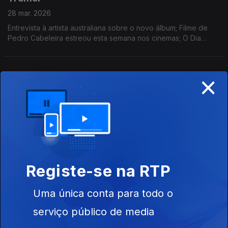
28 mar. 2026
Entrevista à artista australiana sobre o novo álbum; Filme de
Pedro Cabeleira estreou esta semana nos cinemas; O Dia
Mundial do Teatro e as novas criações em Coimbra e no Porto;
Uma visita às Estufas do Tremor.
×
Tremor; Yerai Cortés; Bons Sons; Bienal; Play;
Diana Niepce
21 mar. 2026
Festival dos Açores arranca terça-feira e primeiros nomes em
Cem Soldos; entrevista à estrela do flamenco; RedSkyFalls em
Veneza e reportagem no Guggenheim Bilbau; nomeados aos
Play; coreógrafa na Culturgest; Óscares.
Óscares, Monstra, Unsafe Space Garden e
Registe-se na RTP
Horas Azuis
14 mar. 2026
Uma única conta para todo o
Quem são os favoritos aos prémios de Hollywood?; Natureza e
serviço público de media
sustentabilidade na 25ª Monstra; Unsafe Space Garden a
caminho do South by Southwest; O romance de estreia de