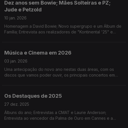
Dez anos sem Bowie; Mães Solteiras e PZ;
Jude e Petzold
10 jan. 2026
Homenagem a David Bowie; Novo supergrupo e um Álbum de
Família; Entrevista aos realizadores de "Kontinental '25" e
"Miroirs Nº3" e integral de João César Monteiro; Ouro,
Incenso e Birra e Noite dos Reis da Bazuuca
Música e Cinema em 2026
03 jan. 2026
Uma antecipação do novo ano nestas duas áreas, com os
discos que vamos poder ouvir, os principais concertos em
Portugal e alguns filmes com estreia prevista.
Os Destaques de 2025
27 dez. 2025
Álbuns do ano; Entrevistas a CMAT e Laurie Anderson;
Entrevista ao vencedor da Palma de Ouro em Cannes e a
estreia em Berlim de "Duas Vezes João Liberada"; "As