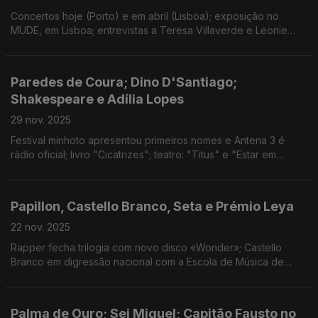
Concertos hoje (Porto) e em abril (Lisboa); exposição no
MUDE, em Lisboa; entrevistas a Teresa Villaverde e Leonie
Benesch; resultados da residência de First Breath After Coma
e Salvador Sobral
Paredes de Coura; Dino D'Santiago;
Shakespeare e Adília Lopes
29 nov. 2025
Festival minhoto apresentou primeiros nomes e Antena 3 é
rádio oficial; livro "Cicatrizes"; teatro: "Titus" e "Estar em
Casa"; concertos de Tim Bernardes e Juntos por Gaza; "As
Estações" e final do Porto Post Doc.
Papillon, Castello Branco, Seta e Prémio Leya
22 nov. 2025
Rapper fecha trilogia com novo disco «Wonder»; Castello
Branco em digressão nacional com a Escola de Música de
Espinho; Curta de Francisco Botelho em estreia mundial; Carla
Pais vence Prémio Leya 2025.
Palma de Ouro; Sei Miguel; Capitão Fausto no