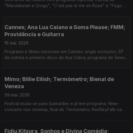
"Mandalorian e Grogu", "C'est pas la Vie en Rose" e "Fogo do
Vento", com entrevistas às realizadoras; hino de apoio à
selecção; exposição no MAAT; "Aqui" em Cannes.
Cannes; Ana Lua Caiano e Soma Please; FMM;
Providência e Guitarra
16 mai. 2026
Programa e filmes nacionais em Cannes; single exclusivo, EP
de estreia e primeiro disco de Asa Cobra; programa de Sines
e novidades do MED; estreia do filme de João Nicolau e de
"Soco a Soco"; FITEI, Futurama e Coopera;
Mimo; Billie Eilish; Termómetro; Bienal de
Veneza
09 mai. 2026
Festival muda-se para Guimarães e já tem programa; filme-
concerto nos cinemas; final do Termómetro; RedSkyFalls na
Bienal; discos novos de Lykke Li, Seu Jorge, Aldous Harding e
Broken Social Scene; festivais de cinema.
Fidju Kitxora, Sonhos e Divina Comédia;