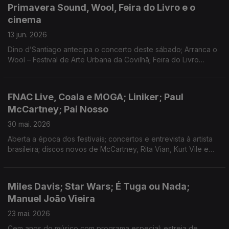
Primavera Sound, Wool, Feira do Livro e o
cinema
13 jun. 2026
Dino d’Santiago antecipa o concerto deste sábado; Arranca o
Wool – Festival de Arte Urbana da Covilhã; Feira do Livro
termina este fim-de-semana; Os novos filmes de Spielberg,
João Nuno Pinto e Simón Mesa Soto.
FNAC Live, Coala e MOGA; Liniker; Paul
McCartney; Pai Nosso
30 mai. 2026
Aberta a época dos festivais; concertos e entrevista à artista
brasileira; discos novos de McCartney, Rita Vian, Kurt Vile e
Digitalism; séries "Adónis" e "Novas Narrativas de Caça"; João
Pedro Vala premiado nos EUA.
Miles Davis; Star Wars; É Tuga ou Nada;
Manuel João Vieira
23 mai. 2026
Cem anos do músico com programa especial; estreia de