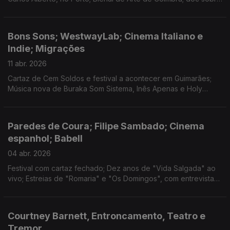
MXGPU; Cinema Italiano e Porto Femme; dança e literatura no
Porto; Clap Your Hands em Leiria;
Bons Sons; WestwayLab; Cinema Italiano e
Indie; Migrações
11 abr. 2026
Cartaz de Cem Soldos e festival a acontecer em Guimarães;
Música nova de Buraka Som Sistema, Inês Apenas e Holy
Nothing; Festa do Cinema Italiano e programa do Indie; Cinema
e teatro sobre migrações; O Estrangeiro.
Paredes de Coura; Filipe Sambado; Cinema
espanhol; Babell
04 abr. 2026
Festival com cartaz fechado; Dez anos de "Vida Salgada" ao
vivo; Estreias de "Romaria" e "Os Domingos", com entrevistas
às realizadoras; Discos novos de Beatriz Pessoa e Birds Are
Indie; Novo festival literário no Porto.
Courtney Barnett, Entroncamento, Teatro e
Tremor