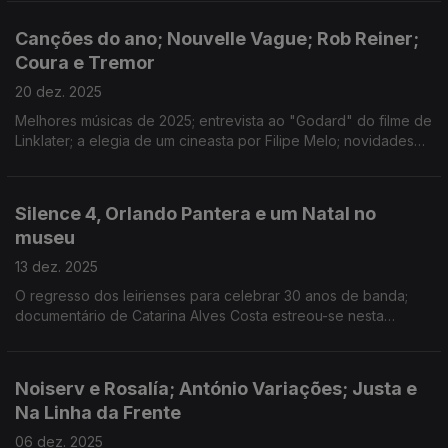
Suplicantes", encenada por Sara Barros Leitão.
Canções do ano; Nouvelle Vague; Rob Reiner;
Coura e Tremor
20 dez. 2025
Melhores músicas de 2025; entrevista ao "Godard" do filme de
Linklater; a elegia de um cineasta por Filipe Melo; novidades
do Alto Minho, Açores e Roterdão; consoada atribulada em
"Carne"; disco novo de Bloom;
Silence 4, Orlando Pantera e um Natal no
museu
13 dez. 2025
O regresso dos leirienses para celebrar 30 anos de banda;
documentário de Catarina Alves Costa estreou-se nesta
semana nos cinemas; os planos de Natal do Museu Nacional
Machado de Castro.
Noiserv e Rosalía; António Variações; Justa e
Na Linha da Frente
06 dez. 2025