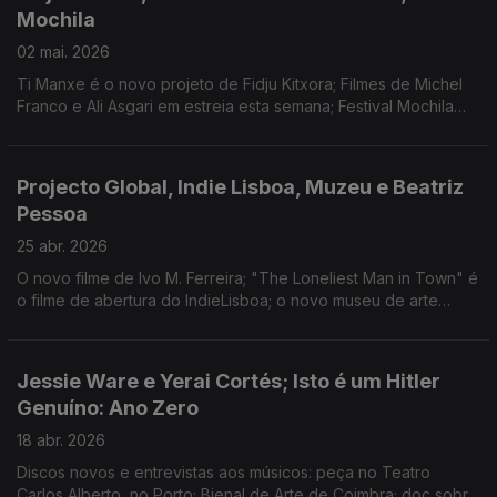
Mochila
02 mai. 2026
Ti Manxe é o novo projeto de Fidju Kitxora; Filmes de Michel
Franco e Ali Asgari em estreia esta semana; Festival Mochila
leva, até 11 de maio, teatro, música e muito mais até Faro.
Projecto Global, Indie Lisboa, Muzeu e Beatriz
Pessoa
25 abr. 2026
O novo filme de Ivo M. Ferreira; "The Loneliest Man in Town" é
o filme de abertura do IndieLisboa; o novo museu de arte
contemporânea de Braga; Beatriz Pessoa canta a Liberdade
no CCB, em Lisboa.
Jessie Ware e Yerai Cortés; Isto é um Hitler
Genuíno: Ano Zero
18 abr. 2026
Discos novos e entrevistas aos músicos: peça no Teatro
Carlos Alberto, no Porto; Bienal de Arte de Coimbra; doc sobre