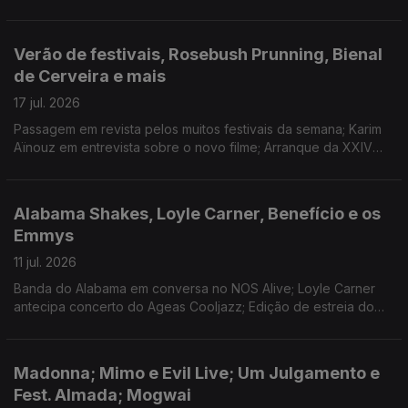
L'Agosto; retrospectiva da cineasta no Nimas, em Lisboa;
discos novos de Ariana Grande e Domi and JD Beck.
Verão de festivais, Rosebush Prunning, Bienal
de Cerveira e mais
17 jul. 2026
Passagem em revista pelos muitos festivais da semana; Karim
Aïnouz em entrevista sobre o novo filme; Arranque da XXIV
Bienal de Arte de Cerveira; O Tinder dos livros e os planos
para o fim-de-semana.
Alabama Shakes, Loyle Carner, Benefício e os
Emmys
11 jul. 2026
Banda do Alabama em conversa no NOS Alive; Loyle Carner
antecipa concerto do Ageas Cooljazz; Edição de estreia do
Benefício de Marvão; Anunciadas as nomeações para os
Emmys.
Madonna; Mimo e Evil Live; Um Julgamento e
Fest. Almada; Mogwai