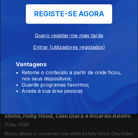
Bruna Dantas Lobato.
REGISTE-SE AGORA
António Lobo Antunes: Bonnie Prince Billy;
Labrinto dos Segredos
07 mar. 2026
Quero registar-me mais tarde
Memória do grande escritor; entrevista a Will Oldham e novos
Entrar (utilizadores registados)
discos também de Gnarls Barkley e Harry Styles; editora
Príncipe com ecos de 2006; romance passado em Lisboa;
Festival Periferias; Primitive Reason ao vivo.
Vantagens
Gorillaz, Europe’s Biggest Gig e Ilker Çatak
Retome o conteúdo a partir de onde ficou,
nos seus dispositivos;
28 fev. 2026
Guarde programas favoritos;
Damon Albarn e Jamie Hewlett em entrevista sobre o novo
Aceda à sua área pessoal;
álbum de Gorillaz; MXGPU representam a Antena 3 na emissão
que junta cinco estações de rádio europeias; «Cartas
Amarelas» foi o grande vencedor da Berlinale.
xtinto, Holly Hood, Cleo Diára e Ricardo Adolfo
21 fev. 2026
Novos álbuns e conversas com xtinto e Holly Hood; Cleo Diára