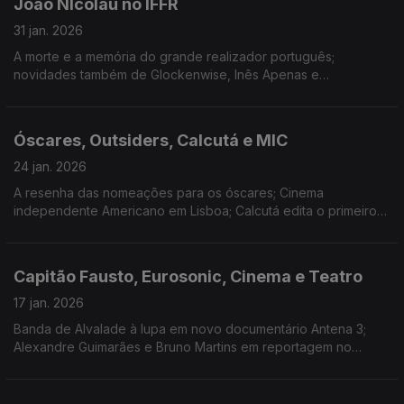
João NIcolau no IFFR
31 jan. 2026
A morte e a memória do grande realizador português;
novidades também de Glockenwise, Inês Apenas e
Stereossauro; "A Providência e a Guitarra" abre Roterdão; a
estreia de Valor Sentimental; Salgado Fest e Música Discreta.
Óscares, Outsiders, Calcutá e MIC
24 jan. 2026
A resenha das nomeações para os óscares; Cinema
independente Americano em Lisboa; Calcutá edita o primeiro
longa-duração "Soon After Dawn"; Blue House abre
candidaturas para programa de apoio a músicos emergentes.
Capitão Fausto, Eurosonic, Cinema e Teatro
17 jan. 2026
Banda de Alvalade à lupa em novo documentário Antena 3;
Alexandre Guimarães e Bruno Martins em reportagem no
Eurosonic; Entrevista a Hasad Hadi, realizador de "O Bolo do
Presidente"; A nova peça de Marco Martins.