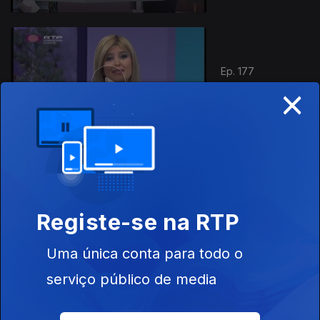
Ep. 177
×
08 dez. 2016
Ep. 176
Registe-se na RTP
07 dez. 2016
Uma única conta para todo o
serviço público de media
Ep. 175