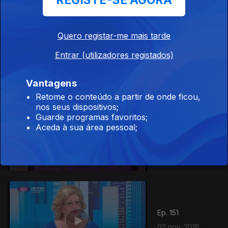
REGISTE-SE AGORA
Quero registar-me mais tarde
Ep. 153
04 nov. 2016
Entrar (utilizadores registados)
Vantagens
Retome o conteúdo a partir de onde ficou,
nos seus dispositivos;
Guarde programas favoritos;
Ep. 152
Aceda à sua área pessoal;
03 nov. 2016
Ep. 151
02 nov. 2016