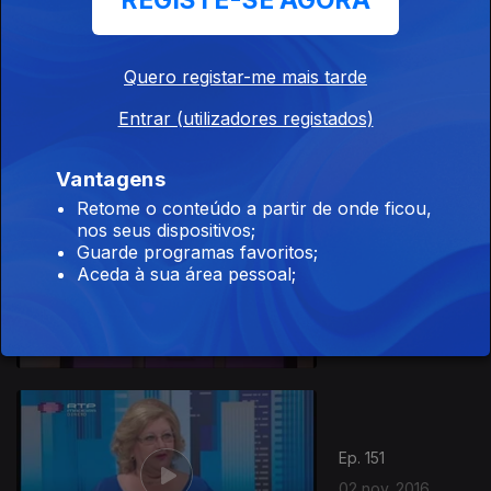
REGISTE-SE AGORA
Quero registar-me mais tarde
Ep. 153
04 nov. 2016
Entrar (utilizadores registados)
Vantagens
Retome o conteúdo a partir de onde ficou,
nos seus dispositivos;
Guarde programas favoritos;
Ep. 152
Aceda à sua área pessoal;
03 nov. 2016
Ep. 151
02 nov. 2016