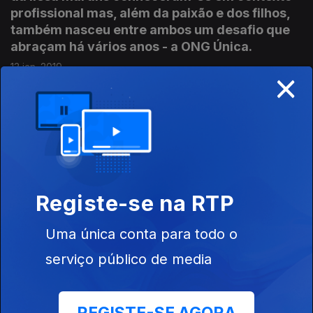
profissional mas, além da paixão e dos filhos,
também nasceu entre ambos um desafio que
abraçam há vários anos - a ONG Única.
13 jan. 2019
×
Sofia Carolino - Orfanatos - Perú / Índia: Ir é o
verbo que melhor descreve a Sofia Carolino.
Viveu em vários países e pelo meio dedicou
alguns meses a ajudar o próximo na América
do Sul, na Ásia e na Europa.
Registe-se na RTP
06 jan. 2019
Uma única conta para todo o
serviço público de media
Fabí Lebre - Nepal - Indonésia: Fabíola Lebre
faz questão de assumir a diferença no papel
que desempenha na sociedade. É actriz e