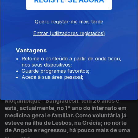
REGISTE-SE AGORA
formou-se em Educação Especial e
Reabilitação. Além fronteiras, o altruísmo
também a levou a juntar Arte e Terapia.
Quero registar-me mais tarde
30 dez. 2018
Entrar (utilizadores registados)
Vantagens
Joana Tavares e Nuno Gonçaves - Para Onde?
Retome o conteúdo a partir de onde ficou,
- Bélgica
nos seus dispositivos;
23 dez. 2018
Guarde programas favoritos;
Aceda à sua área pessoal;
Ana Paula Cruz - Grécia - Angola -
Moçambique - Bangladesh: tem 26 anos e
está, actualmente, no 1º ano do internato em
medicina geral e familiar. Como voluntária já
esteve na ilha de Lesbos, na Grécia; no norte
de Angola e regressou, há pouco mais de uma