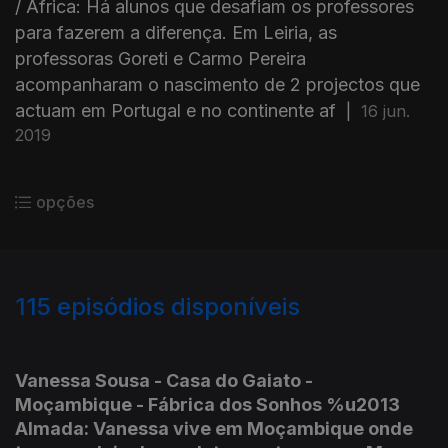
/ África: Há alunos que desafiam os professores
para fazerem a diferença. Em Leiria, as
professoras Goreti e Carmo Pereira
acompanharam o nascimento de 2 projectos que
actuam em Portugal e no continente af
|
16 jun.
2019
opções
115
episódios disponíveis
407050
389106
368891
377756
360780
334051
290196
Vanessa Sousa - Casa do Gaiato -
Moçambique - Fábrica dos Sonhos %u2013
Almada: Vanessa vive em Moçambique onde