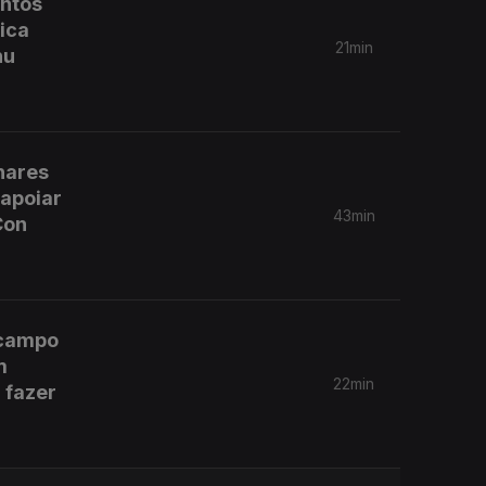
entos
ica
21min
hu
hares
 apoiar
43min
Con
 campo
m
22min
 fazer