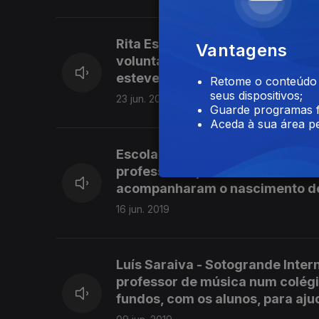
Rita Esteves - WACT - São Tomé
Vantagens
voluntariado desde cedo, mas s
esteve no distrito de Lobata, 
Retome o conteúdo a
seus dispositivos;
23 jun. 2019
Guarde programas f
Aceda à sua área pe
Escola José Saraiva - Crescer c
professores para fazerem a dife
acompanharam o nascimento de 
16 jun. 2019
Luís Saraiva - Sotogrande Inter
professor de música num colégio
fundos, com os alunos, para aju