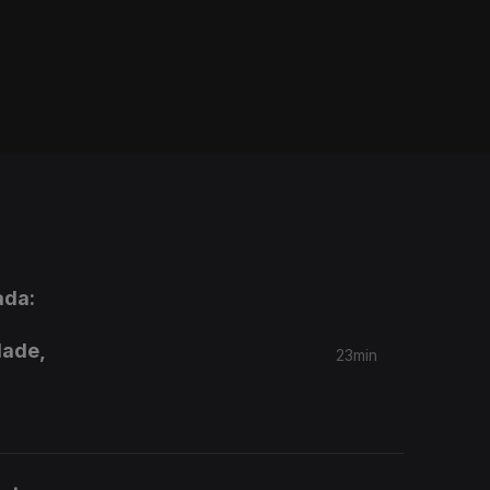
ada:
dade,
23min