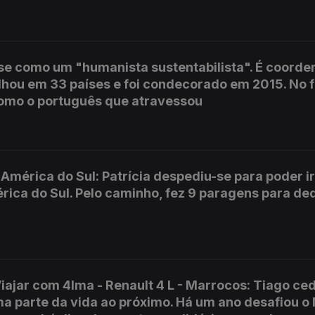
se como um "humanista sustentabilista". É coorde
alhou em 33 países e foi condecorado em 2015. No f
como o português que atravessou
 América do Sul: Patrícia despediu-se para poder ir 
ica do Sul. Pelo caminho, fez 9 paragens para ded
iajar com 4lma - Renault 4 L - Marrocos: Tiago ce
a parte da vida ao próximo. Há um ano desafiou o