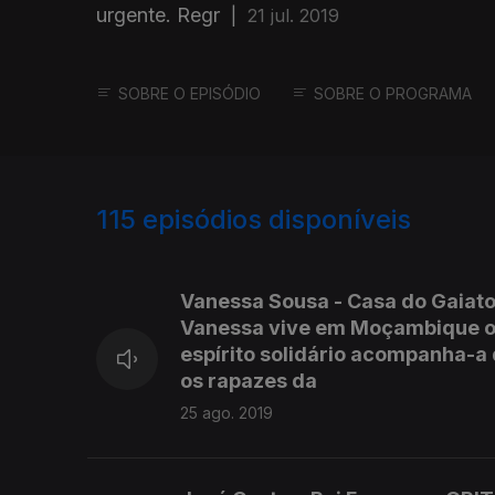
urgente. Regr
|
21 jul. 2019
SOBRE O EPISÓDIO
SOBRE O PROGRAMA
115
episódios disponíveis
407050
389106
368891
Vanessa Sousa - Casa do Gaiat
Vanessa vive em Moçambique on
espírito solidário acompanha-a
os rapazes da
25 ago. 2019