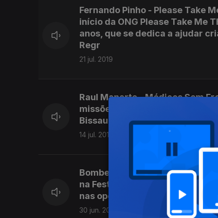
Fernando Pinho - Please Take Me
início da ONG Please Take Me T
anos, que se dedica a ajudar c
Regr
21 jul. 2019
Raul Manarte - Médicos Sem Fro
missões humanitárias na Indía,
Bissau. Foi lá que escreveu a m
14 jul. 2019
Bombeiros de Tomar em Moçambiq
na Festa dos Tabuleiros, conhe
nas operações de resgate das ví
30 jun. 2019