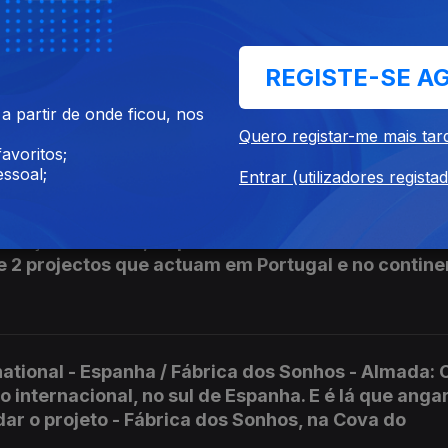
 e Príncipe: A Rita é engenheira agrónoma e dedic
REGISTE-SE A
empre quis ter uma experiência internacional. Em 
em São Tomé e Príncipe, através da WACT - We are 
 partir de onde ficou, nos
Quero registar-me mais tar
avoritos;
ssoal;
Entrar (utilizadores regista
om Laços - Leiria / África: Há alunos que desafiam 
rença. Em Leiria, as professoras Goreti e Carmo Pe
2 projectos que actuam em Portugal e no contine
national - Espanha / Fábrica dos Sonhos - Almada: O
 internacional, no sul de Espanha. E é lá que anga
dar o projeto - Fábrica dos Sonhos, na Cova do