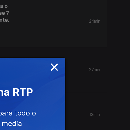
a o
se 7
nte.
24min
×
é
27min
 na RTP
a RDPI
iparam
para todo o
13min
estruiç
e media