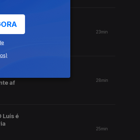
a-se ao
GORA
2011
23min
Chan
de
dos)
os
reira
28min
nte af
 Luís é
ria
25min