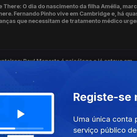
 There: O dia do nascimento da filha Amélia, marc
here. Fernando Pinho vive em Cambridge e, há qua
rianças que necessitam de tratamento médico urge
nteiras: Raul Manarte é psicólogo e já esteve em
 no maior campo de refugiados da Grécia e na Guin
úsica
Registe-se
ue - Ciclone Idai: durante a emissão especial d
cemos 2 bombeiros da cidade templária que partic
Uma única conta 
timas do ciclone Idai que provocou um rasto de d
serviço público d