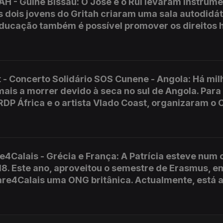
AH - Guiné Bissau: O José e o Rui levaram instrum
s dois jovens do Gritah criaram uma sala autodidát
ducação também é possível promover os direitos 
- Concerto Solidário SOS Cunene - Angola: Há mil
ais a morrer devido à seca no sul de Angola. Para
DP África e o artista Vlado Coast, organizaram o 
re4Calais - Grécia e França: A Patrícia esteve num
18. Este ano, aproveitou o semestre de Erasmus, e
are4Calais uma ONG britânica. Actualmente, está a