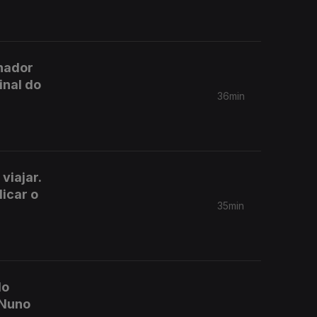
nador
inal do
36min
viajar.
icar o
35min
do
 Nuno