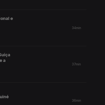
ional e
34min
Suíça
e a
37min
Guiné
36min