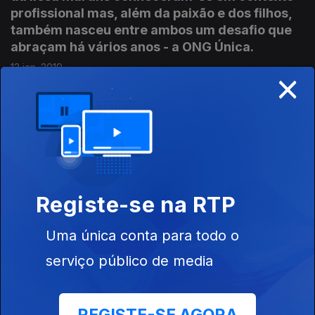
profissional mas, além da paixão e dos filhos,
também nasceu entre ambos um desafio que
abraçam há vários anos - a ONG Única.
13 jan. 2019
×
Sofia Carolino - Orfanatos - Perú / Índia: Ir é o
verbo que melhor descreve a Sofia Carolino.
Viveu em vários países e pelo meio dedicou
alguns meses a ajudar o próximo na América
do Sul, na Ásia e na Europa.
Registe-se na RTP
06 jan. 2019
Uma única conta para todo o
serviço público de media
Fabí Lebre - Nepal - Indonésia: Fabíola Lebre
faz questão de assumir a diferença no papel
que desempenha na sociedade. É actriz e