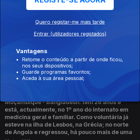
REGISTE-SE AGORA
formou-se em Educação Especial e
Reabilitação. Além fronteiras, o altruísmo
também a levou a juntar Arte e Terapia.
Quero registar-me mais tarde
30 dez. 2018
Entrar (utilizadores registados)
Vantagens
Joana Tavares e Nuno Gonçaves - Para Onde?
Retome o conteúdo a partir de onde ficou,
- Bélgica
nos seus dispositivos;
23 dez. 2018
Guarde programas favoritos;
Aceda à sua área pessoal;
Ana Paula Cruz - Grécia - Angola -
Moçambique - Bangladesh: tem 26 anos e
está, actualmente, no 1º ano do internato em
medicina geral e familiar. Como voluntária já
esteve na ilha de Lesbos, na Grécia; no norte
de Angola e regressou, há pouco mais de uma