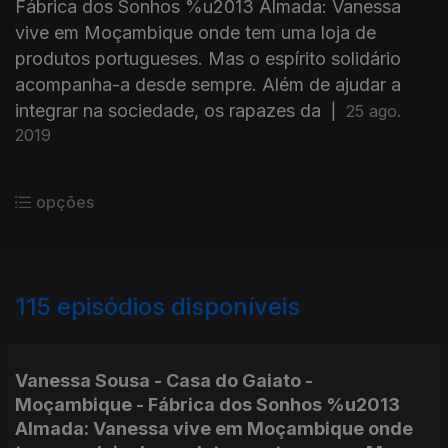
Fábrica dos Sonhos %u2013 Almada: Vanessa
vive em Moçambique onde tem uma loja de
produtos portugueses. Mas o espírito solidário
acompanha-a desde sempre. Além de ajudar a
integrar na sociedade, os rapazes da
|
25 ago.
2019
opções
115
episódios disponíveis
407050
389106
368891
377756
360780
334051
290196
Vanessa Sousa - Casa do Gaiato -
Moçambique - Fábrica dos Sonhos %u2013
Almada: Vanessa vive em Moçambique onde