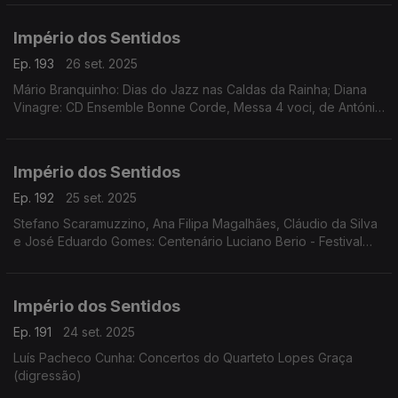
Império dos Sentidos
Ep. 193
26 set. 2025
Mário Branquinho: Dias do Jazz nas Caldas da Rainha; Diana
Vinagre: CD Ensemble Bonne Corde, Messa 4 voci, de António
de Pádua Puzzi; Bernardo Mariano: Festival Cantabile;
Jonathan Silva, Inês Filipe: espetáculo Némesis
Império dos Sentidos
Ep. 192
25 set. 2025
Stefano Scaramuzzino, Ana Filipa Magalhães, Cláudio da Silva
e José Eduardo Gomes: Centenário Luciano Berio - Festival
Teatro Música
Império dos Sentidos
Ep. 191
24 set. 2025
Luís Pacheco Cunha: Concertos do Quarteto Lopes Graça
(digressão)