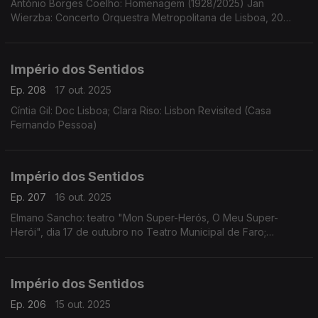
António Borges Coelho: Homenagem (1928/2025) Jan
Wierzba: Concerto Orquestra Metropolitana de Lisboa, 20
outubro, 21h00 no Tivoli em Lisboa
Império dos Sentidos
Ep. 208
17 out. 2025
Cíntia Gil: Doc Lisboa; Clara Riso: Lisbon Revisited (Casa
Fernando Pessoa)
Império dos Sentidos
Ep. 207
16 out. 2025
Elmano Sancho: teatro "Mon Super-Herós, O Meu Super-
Herói", dia 17 de outubro no Teatro Municipal de Faro;
Fernando Serafim e Tiago Hora: CD Memória
Império dos Sentidos
Ep. 206
15 out. 2025