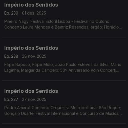
Império dos Sentidos
Ep. 239
01 dez. 2025
Piñeiro Nagy: Festival Estoril Lisboa - Festival no Outono,
Concerto Laura Mendes e Beatriz Resendes, orgão; Horácio
Ferreira e André Louro: Espetáculo-concerto "25 de Abril.
Chovia Muito e Chegou o Trator Novo" Penela
Império dos Sentidos
Ep. 238
28 nov. 2025
Filipe Raposo, Filipe Melo, João Paulo Esteves da Silva, Mário
Laginha, Margarida Campelo: 50º Aniversário Köln Concert;
Vanessa Pires: Ciclo Suggia Mats Lidstrom; Sara Fonseca e
José António Falcão: Terras Sem Sombra
Império dos Sentidos
Ep. 237
27 nov. 2025
Pedro Amaral: Concerto Orquestra Metropolitana, São Roque;
Gonçalo Duarte: Festival Internacional e Concurso de Música
Infante D. Henrique; Luís Tinoco: CD Kokyuu; Ana Rita Barata:
InShadow - Lisbon Screendance Festival