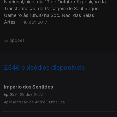
Nacional,início dia 19 de Outubro.Exposição da
Transformação da Paisagem de Saúl Roque
Gameiro às 18h30 na Soc. Nac. das Belas
Artes.
|
16 out. 2017
opções
2546
episódios disponíveis
895637
892162
888407
884677
880350
876754
Império dos Sentidos
Ep. 259
29 dez. 2025
Apresentação de André Cunha Leal