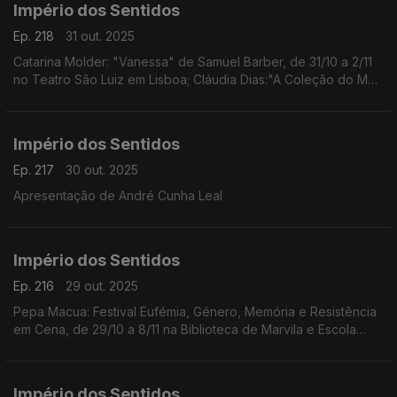
Império dos Sentidos
Ep. 218
31 out. 2025
Catarina Molder: "Vanessa" de Samuel Barber, de 31/10 a 2/11
no Teatro São Luiz em Lisboa; Cláudia Dias:"A Coleção do Meu
Pai/Amina" da coreógrafa e performer Cláudia Dias, dia 1/11 às
21h30 no Fórum Cultural do Seixal
Império dos Sentidos
Ep. 217
30 out. 2025
Apresentação de André Cunha Leal
Império dos Sentidos
Ep. 216
29 out. 2025
Pepa Macua: Festival Eufémia, Género, Memória e Resistência
em Cena, de 29/10 a 8/11 na Biblioteca de Marvila e Escola
Secundária de Camões em Lisboa;
João Almeida: morreu Jack DeJohnette, baterista de jazz
(1942-2025)
Império dos Sentidos