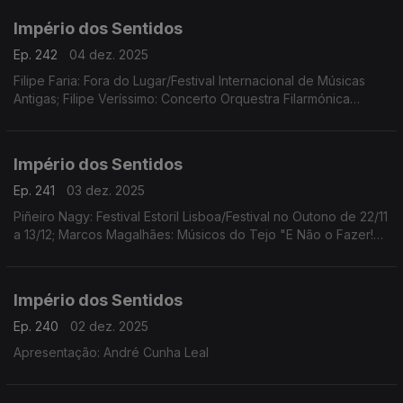
Império dos Sentidos
Ep. 242
04 dez. 2025
Filipe Faria: Fora do Lugar/Festival Internacional de Músicas
Antigas; Filipe Veríssimo: Concerto Orquestra Filarmónica
Portuguesa; Piñeiro Nagy: Festival Estoril Lisboa/Festival no
Outono Ana Rita Barata: InShadow
Império dos Sentidos
Ep. 241
03 dez. 2025
Piñeiro Nagy: Festival Estoril Lisboa/Festival no Outono de 22/11
a 13/12; Marcos Magalhães: Músicos do Tejo "E Não o Fazer!
Concerto-Ensaio-Pausa-Greve", 4/12 das 10h00 às 17h00 no
Teatro São Luiz
Império dos Sentidos
Ep. 240
02 dez. 2025
Apresentação: André Cunha Leal