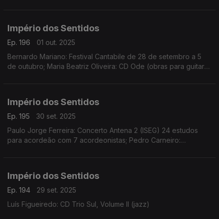
Schicchi de Pucini, dias 2 e 4 de outubro no CCB
Império dos Sentidos
Ep. 196
01 out. 2025
Bernardo Mariano: Festival Cantabile de 28 de setembro a 5
de outubro; Maria Beatriz Oliveira: CD Ode (obras para guitarra
solo de Ângela da Ponte, Sara Carvalho, Inés Badalo, Mathilde
Martins e Clotilde Rosa)
Império dos Sentidos
Ep. 195
30 set. 2025
Paulo Jorge Ferreira: Concerto Antena 2 (ISEG) 24 estudos
para acordeão com 7 acordeonistas; Pedro Carneiro:
Concerto Orquestra Câmara Portuguesa, música de Bach e
Xenakis, dia 30 de setembro no Teatro São Luiz
Império dos Sentidos
Ep. 194
29 set. 2025
Luís Figueiredo: CD Trio Sul, Volume II (jazz)