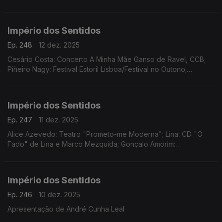
Império dos Sentidos
Ep. 248
12 dez. 2025
Cesário Costa: Concerto A Minha Mãe Ganso de Ravel, CCB;
Piñeiro Nagy: Festival Estoril Lisboa/Festival no Outono;
Osvaldo Ferreira: Concerto Oratória de Natal na Igreja da Lapa,
Porto; Pedro Sena Nunes: InShadow
Império dos Sentidos
Ep. 247
11 dez. 2025
Alice Azevedo: Teatro "Prometo-me Moderna"; Lina: CD "O
Fado" de Lina e Marco Mezquida; Gonçalo Amorim:
Teatro/"José Afonso, ao vivo nos Coliseus, 1983"
Império dos Sentidos
Ep. 246
10 dez. 2025
Apresentação de André Cunha Leal