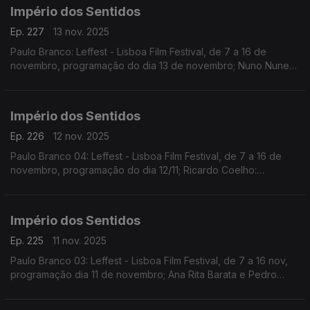
Yaga
Império dos Sentidos
Ep. 227
13 nov. 2025
Paulo Branco: Leffest - Lisboa Film Festival, de 7 a 16 de
novembro, programação do dia 13 de novembro; Nuno Nunes:
Teatro Lilith, encenação de Nuno Nunes com Diana Narciso e
Hugo Inácio. ...
Império dos Sentidos
Ep. 226
12 nov. 2025
Paulo Branco 04: Leffest - Lisboa Film Festival, de 7 a 16 de
novembro, programação do dia 12/11; Ricardo Coelho:
Concerto Antena 2 - Quinteto Ricardo Coelho, 12/11, 9h00 no
Liceu Camões, apresentação do disco Kohelet
Império dos Sentidos
Ep. 225
11 nov. 2025
Paulo Branco 03: Leffest - Lisboa Film Festival, de 7 a 16 nov,
programação dia 11 de novembro; Ana Rita Barata e Pedro
Sena Nunes: InShadow - Lisbon Screendance Festival (vídeo-
dança e performance) de 11nov a 19 dez