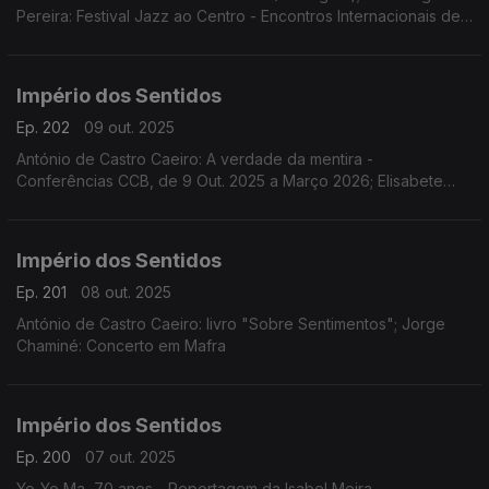
Pereira: Festival Jazz ao Centro - Encontros Internacionais de
Jazz de Coimbra de 10 a 19 de Outubro; Sara Fonseca e José
António Falcão: Festival Terras Sem Sombra em Sines dias 11 e
12 de outubro
Império dos Sentidos
Ep. 202
09 out. 2025
António de Castro Caeiro: A verdade da mentira -
Conferências CCB, de 9 Out. 2025 a Março 2026; Elisabete
Curtinhal: Festival Internacional SeixalJazz
Império dos Sentidos
Ep. 201
08 out. 2025
António de Castro Caeiro: livro "Sobre Sentimentos"; Jorge
Chaminé: Concerto em Mafra
Império dos Sentidos
Ep. 200
07 out. 2025
Yo-Yo Ma, 70 anos - Reportagem da Isabel Meira