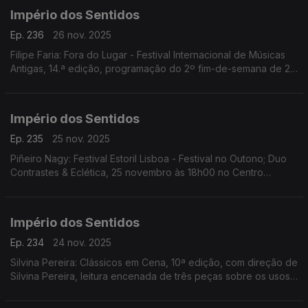
Império dos Sentidos
Ep. 236
26 nov. 2025
Filipe Faria: Fora do Lugar - Festival Internacional de Músicas
Antigas, 14.ª edição, programação do 2º fim-de-semana de 27
a 30 de Novembro; Ana Rita Barata: InShadow - Lisbon
Screendance Festival
Império dos Sentidos
Ep. 235
25 nov. 2025
Piñeiro Nagy: Festival Estoril Lisboa - Festival no Outono; Duo
Contrastes & Eclética, 25 novembro às 18h00 no Centro
Cultural de Cascais; Pedro Sena Nunes: InShadow - Lisbon
Screendance Festival, competição vídeo-dança
Império dos Sentidos
Ep. 234
24 nov. 2025
Silvina Pereira: Clássicos em Cena, 10ª edição, com direção de
Silvina Pereira, leitura encenada de três peças sobre os usos
e costumes da Lisboa Quinhentista, de 24 a 30 de Novembro
na Galeria Sá da Costa (Chiado)