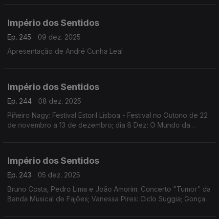
Império dos Sentidos
Ep. 245
09 dez. 2025
Apresentação de André Cunha Leal
Império dos Sentidos
Ep. 244
08 dez. 2025
Piñeiro Nagy: Festival Estoril Lisboa - Festival no Outono de 22
de novembro a 13 de dezembro; dia 8 Dez: O Mundo da
Ópera (Mozart | Händel | Rameau | Rossini | Offenbach)
Teatro Tivoli /17.00h
Império dos Sentidos
Ep. 243
05 dez. 2025
Bruno Costa, Pedro Lima e João Amorim: Concerto "Tumor" da
Banda Musical de Fajões; Vanessa Pires: Ciclo Suggia; Gonçalo
Duarte: Festival Internacional e Concurso de Música Infante D.
Henrique; Pedro Sena Nunes: InShadow