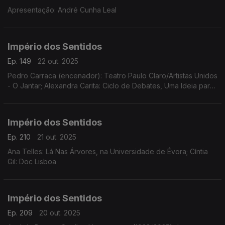
Apresentação: André Cunha Leal
Império dos Sentidos
Ep. 149
22 out. 2025
Pedro Carraca (encenador): Teatro Paulo Claro/Artistas Unidos
- O Jantar; Alexandra Carita: Ciclo de Debates, Uma Ideia para
a Harmonia, dias 23 outubro, 14 novembro e 12 dezembro às
21h15 no Museu Arpad Szenes - Vieira da Silva
Império dos Sentidos
Ep. 210
21 out. 2025
Ana Telles: Lá Nas Árvores, na Universidade de Évora; Cíntia
Gil: Doc Lisboa
Império dos Sentidos
Ep. 209
20 out. 2025