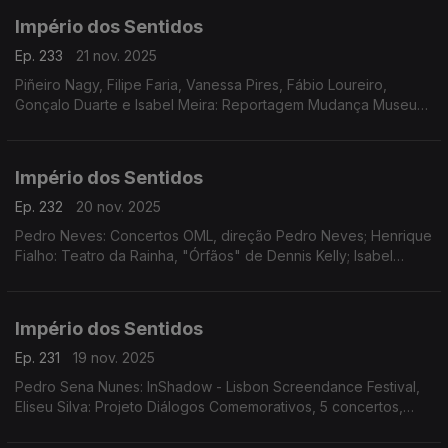
Império dos Sentidos
Ep. 233
21 nov. 2025
Piñeiro Nagy, Filipe Faria, Vanessa Pires, Fábio Loureiro,
Gonçalo Duarte e Isabel Meira: Reportagem Mudança Museu
da Música
Império dos Sentidos
Ep. 232
20 nov. 2025
Pedro Neves: Concertos OML, direção Pedro Neves; Henrique
Fialho: Teatro da Rainha, "Órfãos" de Dennis Kelly; Isabel
Meira: Reportagem Cacofone
Império dos Sentidos
Ep. 231
19 nov. 2025
Pedro Sena Nunes: InShadow - Lisbon Screendance Festival,
Eliseu Silva: Projeto Diálogos Comemorativos, 5 concertos,
CD's, livro e edição de partituras; Isabel Meira: Campanha de
restauros do Museu Música