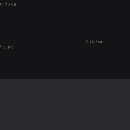
 Mundo da
2h 50min
Suggia;
w
2h 55min
mónica
2h 39min