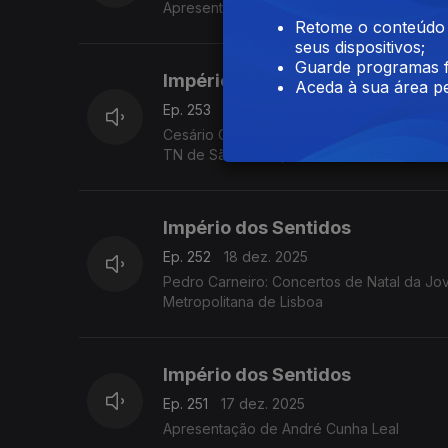
Apresentação de André Cunha Leal
Retome o conteúdo a
seus dispositivos;
Guarde programas f
Império dos Sentidos
Aceda à sua área pe
Ep. 253
19 dez. 2025
Cesário Costa: Concerto de Natal/Missa par
TN de São Carlos, dia 21 de dezembro no
Império dos Sentidos
Ep. 252
18 dez. 2025
Pedro Carneiro: Concertos de Natal da Jovem Orquestra Portuguesa, M
Metropolitana de Lisboa
Império dos Sentidos
Ep. 251
17 dez. 2025
Apresentação de André Cunha Leal