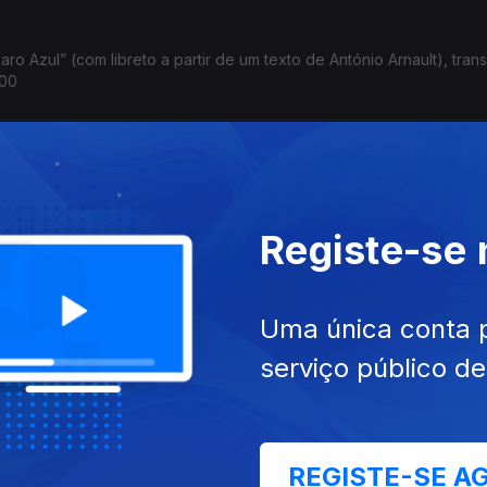
ro Azul” (com libreto a partir de um texto de António Arnault), tran
h00
); André Carvalho: CD "Of Fragility and Impermanence" (jazz)
Registe-se
Uma única conta 
serviço público d
REGISTE-SE A