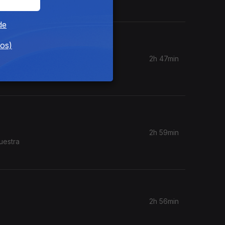
de
dos)
2h 47min
Coro do
2h 59min
2h 56min