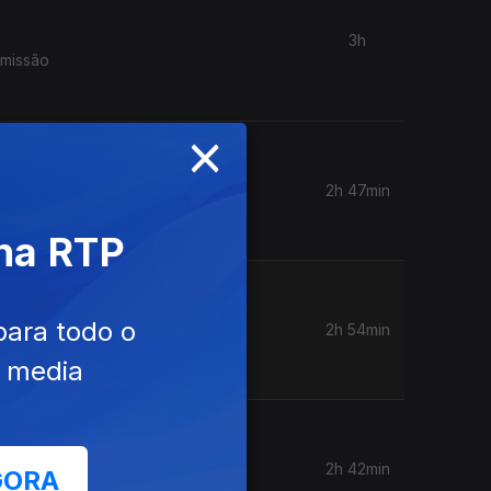
3h
smissão
×
2h 47min
 na RTP
para todo o
2h 54min
e media
2h 42min
GORA