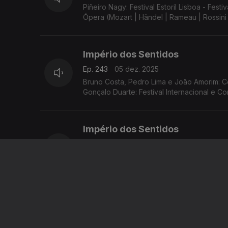
Piñeiro Nagy: Festival Estoril Lisboa - F
Ópera (Mozart | Händel | Rameau | Rossini 
Império dos Sentidos
Ep. 243
05 dez. 2025
Bruno Costa, Pedro Lima e João Amorim: Co
Gonçalo Duarte: Festival Internacional e 
Império dos Sentidos
Ep. 242
04 dez. 2025
Filipe Faria: Fora do Lugar/Festival Interna
Portuguesa; Piñeiro Nagy: Festival Estoril 
Império dos Sentidos
Ep. 241
03 dez. 2025