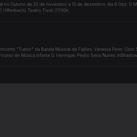
estival no Outono de 22 de novembro a 13 de dezembro; dia 8 Dez: O
| Offenbach) Teatro Tivoli /17.00h
ncerto "Tumor" da Banda Musical de Fajões; Vanessa Pires: Ciclo 
Concurso de Música Infante D. Henrique; Pedro Sena Nunes: InShado
cional de Músicas Antigas; Filipe Veríssimo: Concerto Orquestra Filar
Lisboa/Festival no Outono Ana Rita Barata: InShadow