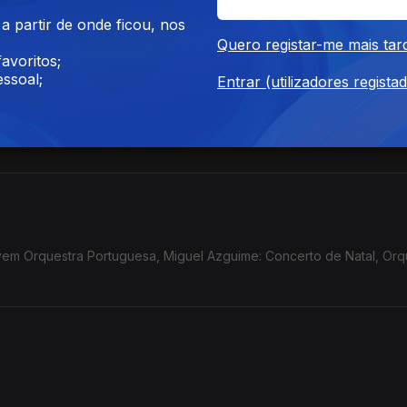
 partir de onde ficou, nos
Quero registar-me mais tar
avoritos;
ssoal;
Entrar (utilizadores regista
a a noite de Natal de Ponchielli, pela Orq.Sinfónica Portuguesa e 
 CCB;
iguel Azguime: Concerto de Natal, Orquestra