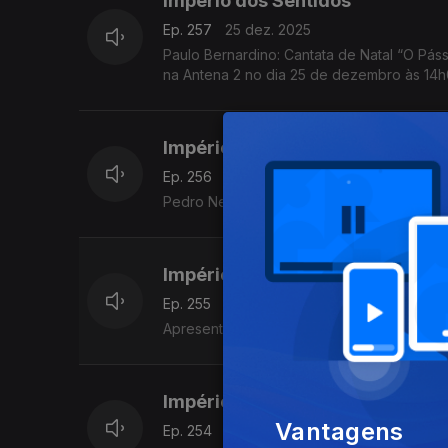
Império dos Sentidos
Ep. 257
25 dez. 2025
Paulo Bernardino: Cantata de Natal “O Pássa
na Antena 2 no dia 25 de dezembro às 14
Império dos Sentidos
Ep. 256
24 dez. 2025
Pedro Neves: CD Northern Train (Portajazz
Império dos Sentidos
Ep. 255
23 dez. 2025
Apresentação de André Cunha Leal
Império dos Sentidos
Vantagens
Ep. 254
22 dez. 2025