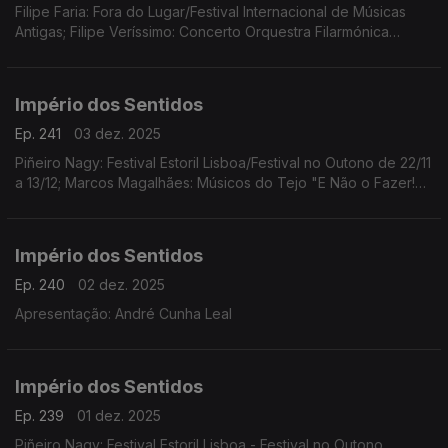
Filipe Faria: Fora do Lugar/Festival Internacional de Músicas
Antigas; Filipe Veríssimo: Concerto Orquestra Filarmónica
Portuguesa; Piñeiro Nagy: Festival Estoril Lisboa/Festival no
Outono Ana Rita Barata: InShadow
Império dos Sentidos
Ep. 241
03 dez. 2025
Piñeiro Nagy: Festival Estoril Lisboa/Festival no Outono de 22/11
a 13/12; Marcos Magalhães: Músicos do Tejo "E Não o Fazer!
Concerto-Ensaio-Pausa-Greve", 4/12 das 10h00 às 17h00 no
Teatro São Luiz
Império dos Sentidos
Ep. 240
02 dez. 2025
Apresentação: André Cunha Leal
Império dos Sentidos
Ep. 239
01 dez. 2025
Piñeiro Nagy: Festival Estoril Lisboa - Festival no Outono,