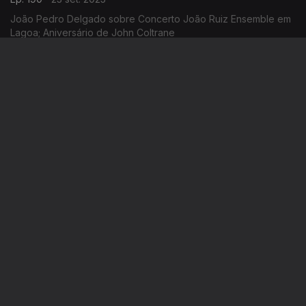
João Pedro Delgado sobre Concerto João Ruiz Ensemble em
Lagoa; Aniversário de John Coltrane
Império dos Sentidos
Ep. 189
22 set. 2025
Tomás Pimentel: 40 anos do Sexteto de Jazz de Lisboa; José
da Cruz Santos: aniversário do editor
Império dos Sentidos
Ep. 188
19 set. 2025
Apresentação de André Pinto