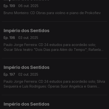
Ep. 199
06 out. 2025
Bruno Monteiro: CD Obras para violino e piano de Prokofiev
Império dos Sentidos
Ep. 198
03 out. 2025
Paulo Jorge Ferreira: CD 24 estudos para acordeão solo;
Óscar Silva: teatro "Dois Dias para Além do Tempo"; Rafaela
Santos: "Soprar Para Ver" no Teatro Luca em Lisboa; João
Pires: Sons de Outono - Festival de Música de Almada
Império dos Sentidos
Ep. 197
02 out. 2025
Paulo Jorge Ferreira: CD 24 estudos para acordeão solo; Sílvia
Sequeira e Luís Rodrigues: Óperas Suor Angelica e Gianni
Schicchi de Pucini, dias 2 e 4 de outubro no CCB
Império dos Sentidos