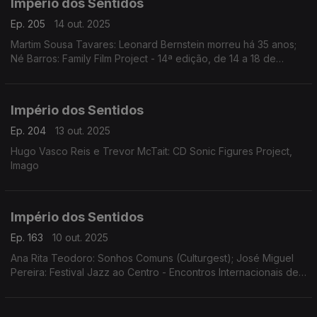
Império dos Sentidos
Ep. 205
14 out. 2025
Martim Sousa Tavares: Leonard Bernstein morreu há 35 anos;
Né Barros: Family Film Project - 14ª edição, de 14 a 18 de
outubro no Cinema Batalha, no Porto
Império dos Sentidos
Ep. 204
13 out. 2025
Hugo Vasco Reis e Trevor McTait: CD Sonic Figures Project,
Imago
Império dos Sentidos
Ep. 163
10 out. 2025
Ana Rita Teodoro: Sonhos Comuns (Culturgest); José Miguel
Pereira: Festival Jazz ao Centro - Encontros Internacionais de
Jazz de Coimbra de 10 a 19 de Outubro; Sara Fonseca e José
António Falcão: Festival Terras Sem Sombra em Sines dias 11 e
12 de outubro