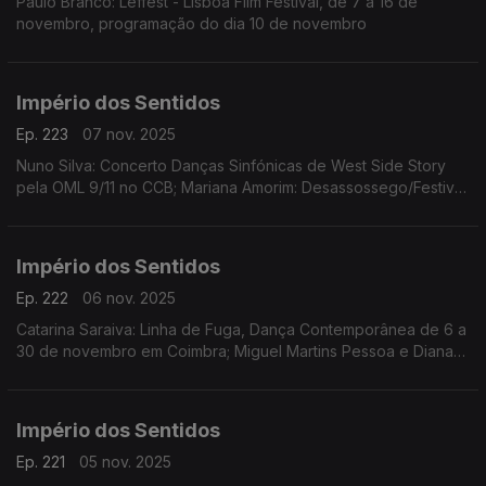
Paulo Branco: Leffest - Lisboa Film Festival, de 7 a 16 de
novembro, programação do dia 10 de novembro
Império dos Sentidos
Ep. 223
07 nov. 2025
Nuno Silva: Concerto Danças Sinfónicas de West Side Story
pela OML 9/11 no CCB; Mariana Amorim: Desassossego/Festival
de curtas de videodança, 8 a 16/11 no Porto; Paulo Branco:
Leffest, 7 a 16/11 na Culturgest
Império dos Sentidos
Ep. 222
06 nov. 2025
Catarina Saraiva: Linha de Fuga, Dança Contemporânea de 6 a
30 de novembro em Coimbra; Miguel Martins Pessoa e Diana
Bernedo: Festival de Teatro Físico, de 6 a 9 de novembro em
Faro, O Palhaço Escultor de/com Pedro Toch
Império dos Sentidos
Ep. 221
05 nov. 2025