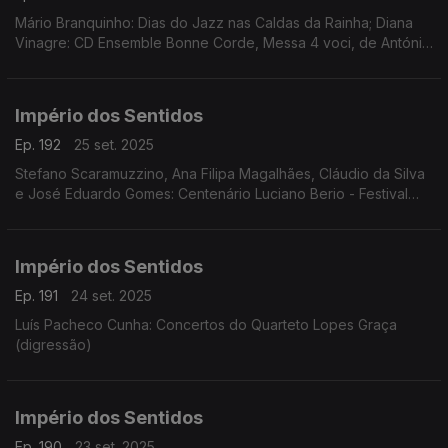
Mário Branquinho: Dias do Jazz nas Caldas da Rainha; Diana
Vinagre: CD Ensemble Bonne Corde, Messa 4 voci, de António
de Pádua Puzzi; Bernardo Mariano: Festival Cantabile;
Jonathan Silva, Inês Filipe: espetáculo Némesis
Império dos Sentidos
Ep. 192
25 set. 2025
Stefano Scaramuzzino, Ana Filipa Magalhães, Cláudio da Silva
e José Eduardo Gomes: Centenário Luciano Berio - Festival
Teatro Música
Império dos Sentidos
Ep. 191
24 set. 2025
Luís Pacheco Cunha: Concertos do Quarteto Lopes Graça
(digressão)
Império dos Sentidos
Ep. 190
23 set. 2025