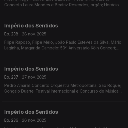
Concerto Laura Mendes e Beatriz Resendes, orgão; Horácio
Ferreira e André Louro: Espetáculo-concerto "25 de Abril.
Chovia Muito e Chegou o Trator Novo" Penela
Império dos Sentidos
Ep. 238
28 nov. 2025
Filipe Raposo, Filipe Melo, João Paulo Esteves da Silva, Mário
Laginha, Margarida Campelo: 50º Aniversário Köln Concert;
Vanessa Pires: Ciclo Suggia Mats Lidstrom; Sara Fonseca e
José António Falcão: Terras Sem Sombra
Império dos Sentidos
Ep. 237
27 nov. 2025
Pedro Amaral: Concerto Orquestra Metropolitana, São Roque;
Gonçalo Duarte: Festival Internacional e Concurso de Música
Infante D. Henrique; Luís Tinoco: CD Kokyuu; Ana Rita Barata:
InShadow - Lisbon Screendance Festival
Império dos Sentidos
Ep. 236
26 nov. 2025