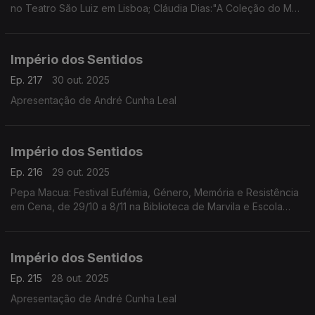
no Teatro São Luiz em Lisboa; Cláudia Dias:"A Coleção do Meu
Pai/Amina" da coreógrafa e performer Cláudia Dias, dia 1/11 às
21h30 no Fórum Cultural do Seixal
Império dos Sentidos
Ep. 217
30 out. 2025
Apresentação de André Cunha Leal
Império dos Sentidos
Ep. 216
29 out. 2025
Pepa Macua: Festival Eufémia, Género, Memória e Resistência
em Cena, de 29/10 a 8/11 na Biblioteca de Marvila e Escola
Secundária de Camões em Lisboa;
João Almeida: morreu Jack DeJohnette, baterista de jazz
(1942-2025)
Império dos Sentidos
Ep. 215
28 out. 2025
Apresentação de André Cunha Leal