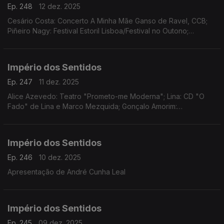
Ep. 248
12 dez. 2025
Cesário Costa: Concerto A Minha Mãe Ganso de Ravel, CCB;
Piñeiro Nagy: Festival Estoril Lisboa/Festival no Outono;
Osvaldo Ferreira: Concerto Oratória de Natal na Igreja da Lapa,
Porto; Pedro Sena Nunes: InShadow
Império dos Sentidos
Ep. 247
11 dez. 2025
Alice Azevedo: Teatro "Prometo-me Moderna"; Lina: CD "O
Fado" de Lina e Marco Mezquida; Gonçalo Amorim:
Teatro/"José Afonso, ao vivo nos Coliseus, 1983"
Império dos Sentidos
Ep. 246
10 dez. 2025
Apresentação de André Cunha Leal
Império dos Sentidos
Ep. 245
09 dez. 2025