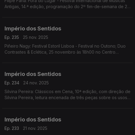
Filipe Faria: Fora do Lugar - Festival Internacional de Músicas
Antigas, 14.ª edição, programação do 2º fim-de-semana de 27
a 30 de Novembro; Ana Rita Barata: InShadow - Lisbon
Screendance Festival
Império dos Sentidos
Ep. 235
25 nov. 2025
Piñeiro Nagy: Festival Estoril Lisboa - Festival no Outono; Duo
Contrastes & Eclética, 25 novembro às 18h00 no Centro
Cultural de Cascais; Pedro Sena Nunes: InShadow - Lisbon
Screendance Festival, competição vídeo-dança
Império dos Sentidos
Ep. 234
24 nov. 2025
Silvina Pereira: Clássicos em Cena, 10ª edição, com direção de
Silvina Pereira, leitura encenada de três peças sobre os usos
e costumes da Lisboa Quinhentista, de 24 a 30 de Novembro
na Galeria Sá da Costa (Chiado)
Império dos Sentidos
Ep. 233
21 nov. 2025