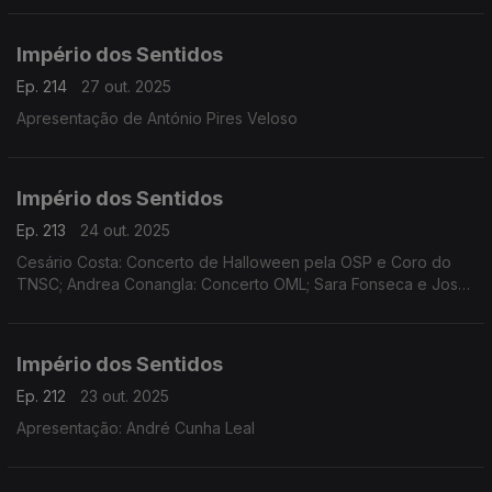
Império dos Sentidos
Ep. 214
27 out. 2025
Apresentação de António Pires Veloso
Império dos Sentidos
Ep. 213
24 out. 2025
Cesário Costa: Concerto de Halloween pela OSP e Coro do
TNSC; Andrea Conangla: Concerto OML; Sara Fonseca e José
António Falcão: Festival Terras Sem Sombra; Pedro Moreira
(oboé): Concerto Pedro Moreira e Maria Ferreira
Império dos Sentidos
Ep. 212
23 out. 2025
Apresentação: André Cunha Leal