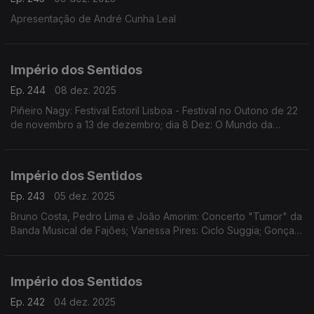
Apresentação de André Cunha Leal
Império dos Sentidos
Ep. 244
08 dez. 2025
Piñeiro Nagy: Festival Estoril Lisboa - Festival no Outono de 22
de novembro a 13 de dezembro; dia 8 Dez: O Mundo da
Ópera (Mozart | Händel | Rameau | Rossini | Offenbach)
Teatro Tivoli /17.00h
Império dos Sentidos
Ep. 243
05 dez. 2025
Bruno Costa, Pedro Lima e João Amorim: Concerto "Tumor" da
Banda Musical de Fajões; Vanessa Pires: Ciclo Suggia; Gonçalo
Duarte: Festival Internacional e Concurso de Música Infante D.
Henrique; Pedro Sena Nunes: InShadow
Império dos Sentidos
Ep. 242
04 dez. 2025