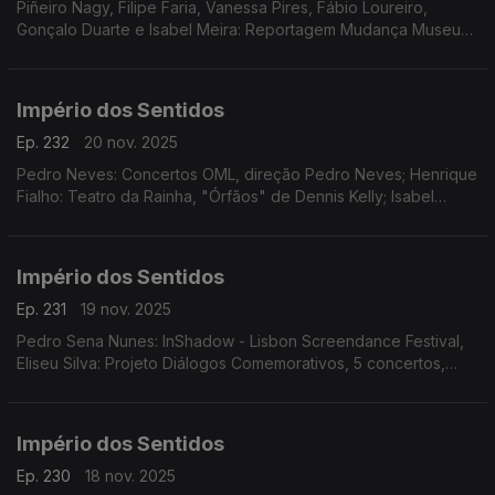
Piñeiro Nagy, Filipe Faria, Vanessa Pires, Fábio Loureiro,
Gonçalo Duarte e Isabel Meira: Reportagem Mudança Museu
da Música
Império dos Sentidos
Ep. 232
20 nov. 2025
Pedro Neves: Concertos OML, direção Pedro Neves; Henrique
Fialho: Teatro da Rainha, "Órfãos" de Dennis Kelly; Isabel
Meira: Reportagem Cacofone
Império dos Sentidos
Ep. 231
19 nov. 2025
Pedro Sena Nunes: InShadow - Lisbon Screendance Festival,
Eliseu Silva: Projeto Diálogos Comemorativos, 5 concertos,
CD's, livro e edição de partituras; Isabel Meira: Campanha de
restauros do Museu Música
Império dos Sentidos
Ep. 230
18 nov. 2025