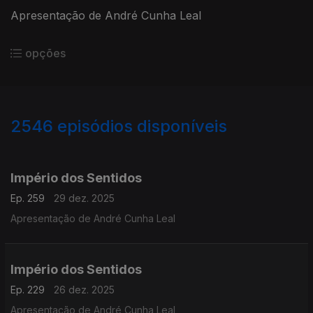
Apresentação de André Cunha Leal
opções
2546
episódios disponíveis
895637
892162
888407
884677
880350
876754
Império dos Sentidos
Ep. 259
29 dez. 2025
Apresentação de André Cunha Leal
Império dos Sentidos
Ep. 229
26 dez. 2025
Apresentação de André Cunha Leal