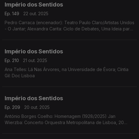
Império dos Sentidos
Ep. 149
22 out. 2025
Pedro Carraca (encenador): Teatro Paulo Claro/Artistas Unidos
- O Jantar; Alexandra Carita: Ciclo de Debates, Uma Ideia para
a Harmonia, dias 23 outubro, 14 novembro e 12 dezembro às
21h15 no Museu Arpad Szenes - Vieira da Silva
Império dos Sentidos
Ep. 210
21 out. 2025
Ana Telles: Lá Nas Árvores, na Universidade de Évora; Cíntia
Gil: Doc Lisboa
Império dos Sentidos
Ep. 209
20 out. 2025
António Borges Coelho: Homenagem (1928/2025) Jan
Wierzba: Concerto Orquestra Metropolitana de Lisboa, 20
outubro, 21h00 no Tivoli em Lisboa