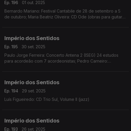
Ep. 196
01 out. 2025
Bernardo Mariano: Festival Cantabile de 28 de setembro a 5
de outubro; Maria Beatriz Oliveira: CD Ode (obras para guitarra
solo de Ângela da Ponte, Sara Carvalho, Inés Badalo, Mathilde
Martins e Clotilde Rosa)
Império dos Sentidos
Ep. 195
30 set. 2025
Paulo Jorge Ferreira: Concerto Antena 2 (ISEG) 24 estudos
para acordeão com 7 acordeonistas; Pedro Carneiro:
Concerto Orquestra Câmara Portuguesa, música de Bach e
Xenakis, dia 30 de setembro no Teatro São Luiz
Império dos Sentidos
Ep. 194
29 set. 2025
Luís Figueiredo: CD Trio Sul, Volume II (jazz)
Império dos Sentidos
Ep. 193
26 set. 2025