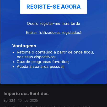
novembro, programação do dia 13 de novembro; Nuno Nunes:
REGISTE-SE AGORA
Teatro Lilith, encenação de Nuno Nunes com Diana Narciso e
Hugo Inácio. ...
Império dos Sentidos
Quero registar-me mais tarde
Ep. 226
12 nov. 2025
Entrar (utilizadores registados)
Paulo Branco 04: Leffest - Lisboa Film Festival, de 7 a 16 de
novembro, programação do dia 12/11; Ricardo Coelho:
Concerto Antena 2 - Quinteto Ricardo Coelho, 12/11, 9h00 no
Vantagens
Liceu Camões, apresentação do disco Kohelet
Retome o conteúdo a partir de onde ficou,
nos seus dispositivos;
Império dos Sentidos
Guarde programas favoritos;
Ep. 225
11 nov. 2025
Aceda à sua área pessoal;
Paulo Branco 03: Leffest - Lisboa Film Festival, de 7 a 16 nov,
programação dia 11 de novembro; Ana Rita Barata e Pedro
Sena Nunes: InShadow - Lisbon Screendance Festival (vídeo-
dança e performance) de 11nov a 19 dez
Império dos Sentidos
Ep. 224
10 nov. 2025