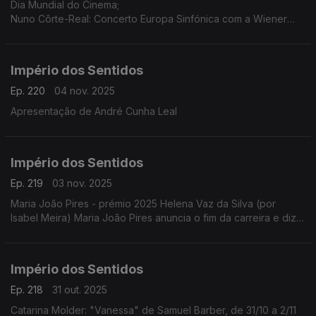
Dia Mundial do Cinema;
Nuno Côrte-Real: Concerto Europa Sinfónica com a Wiener
Concert Verein (Áustria) dia 5 de novembro às 21h30 no
Teatro-Cine Torres Vedras, ...
Império dos Sentidos
Ep. 220
04 nov. 2025
Apresentação de André Cunha Leal
Império dos Sentidos
Ep. 219
03 nov. 2025
Maria João Pires - prémio 2025 Helena Vaz da Silva (por
Isabel Meira) Maria João Pires anuncia o fim da carreira e diz
estar a atravessar "um processo de mudança radical".
Império dos Sentidos
Ep. 218
31 out. 2025
Catarina Molder: "Vanessa" de Samuel Barber, de 31/10 a 2/11