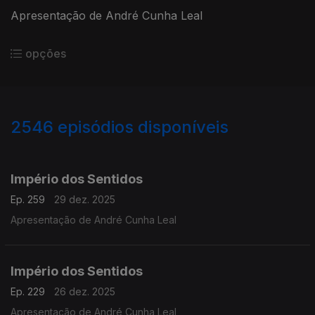
Apresentação de André Cunha Leal
opções
2546
episódios disponíveis
895637
892162
888407
884677
880350
876754
Império dos Sentidos
Ep. 259
29 dez. 2025
Apresentação de André Cunha Leal
Império dos Sentidos
Ep. 229
26 dez. 2025
Apresentação de André Cunha Leal