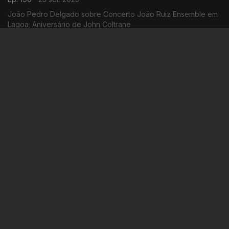
João Pedro Delgado sobre Concerto João Ruiz Ensemble em
Lagoa; Aniversário de John Coltrane
Império dos Sentidos
Ep. 189
22 set. 2025
Tomás Pimentel: 40 anos do Sexteto de Jazz de Lisboa; José
da Cruz Santos: aniversário do editor
Império dos Sentidos
Ep. 188
19 set. 2025
Apresentação de André Pinto