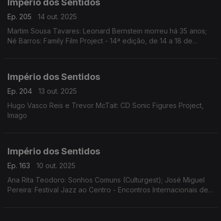
Império dos Sentidos
Ep. 205
14 out. 2025
Martim Sousa Tavares: Leonard Bernstein morreu há 35 anos;
Né Barros: Family Film Project - 14ª edição, de 14 a 18 de
outubro no Cinema Batalha, no Porto
Império dos Sentidos
Ep. 204
13 out. 2025
Hugo Vasco Reis e Trevor McTait: CD Sonic Figures Project,
Imago
Império dos Sentidos
Ep. 163
10 out. 2025
Ana Rita Teodoro: Sonhos Comuns (Culturgest); José Miguel
Pereira: Festival Jazz ao Centro - Encontros Internacionais de
Jazz de Coimbra de 10 a 19 de Outubro; Sara Fonseca e José
António Falcão: Festival Terras Sem Sombra em Sines dias 11 e
12 de outubro