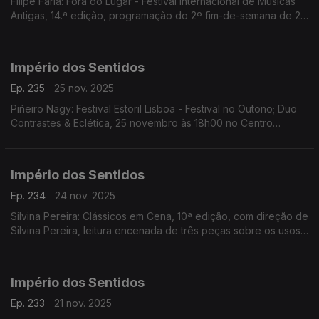
Filipe Faria: Fora do Lugar - Festival Internacional de Músicas
Antigas, 14.ª edição, programação do 2º fim-de-semana de 27
a 30 de Novembro; Ana Rita Barata: InShadow - Lisbon
Screendance Festival
Império dos Sentidos
Ep. 235
25 nov. 2025
Piñeiro Nagy: Festival Estoril Lisboa - Festival no Outono; Duo
Contrastes & Eclética, 25 novembro às 18h00 no Centro
Cultural de Cascais; Pedro Sena Nunes: InShadow - Lisbon
Screendance Festival, competição vídeo-dança
Império dos Sentidos
Ep. 234
24 nov. 2025
Silvina Pereira: Clássicos em Cena, 10ª edição, com direção de
Silvina Pereira, leitura encenada de três peças sobre os usos
e costumes da Lisboa Quinhentista, de 24 a 30 de Novembro
na Galeria Sá da Costa (Chiado)
Império dos Sentidos
Ep. 233
21 nov. 2025