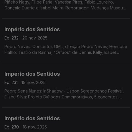
Piñeiro Nagy, Filipe Faria, Vanessa Pires, Fábio Loureiro,
Gonçalo Duarte e Isabel Meira: Reportagem Mudança Museu
da Música
Império dos Sentidos
Ep. 232
20 nov. 2025
Pedro Neves: Concertos OML, direção Pedro Neves; Henrique
Fialho: Teatro da Rainha, "Órfãos" de Dennis Kelly; Isabel
Meira: Reportagem Cacofone
Império dos Sentidos
Ep. 231
19 nov. 2025
Pedro Sena Nunes: InShadow - Lisbon Screendance Festival,
Eliseu Silva: Projeto Diálogos Comemorativos, 5 concertos,
CD's, livro e edição de partituras; Isabel Meira: Campanha de
restauros do Museu Música
Império dos Sentidos
Ep. 230
18 nov. 2025