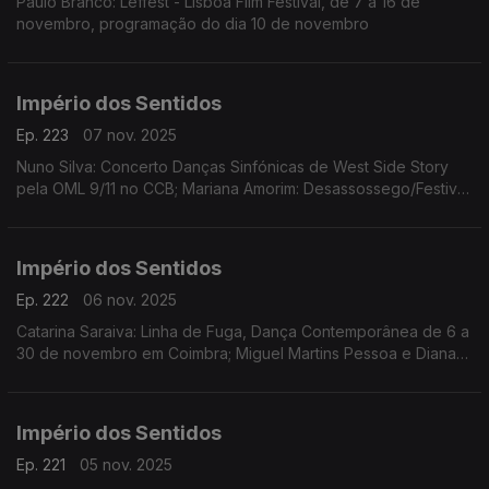
Paulo Branco: Leffest - Lisboa Film Festival, de 7 a 16 de
novembro, programação do dia 10 de novembro
Império dos Sentidos
Ep. 223
07 nov. 2025
Nuno Silva: Concerto Danças Sinfónicas de West Side Story
pela OML 9/11 no CCB; Mariana Amorim: Desassossego/Festival
de curtas de videodança, 8 a 16/11 no Porto; Paulo Branco:
Leffest, 7 a 16/11 na Culturgest
Império dos Sentidos
Ep. 222
06 nov. 2025
Catarina Saraiva: Linha de Fuga, Dança Contemporânea de 6 a
30 de novembro em Coimbra; Miguel Martins Pessoa e Diana
Bernedo: Festival de Teatro Físico, de 6 a 9 de novembro em
Faro, O Palhaço Escultor de/com Pedro Toch
Império dos Sentidos
Ep. 221
05 nov. 2025