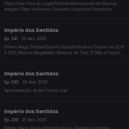
Filipe Faria: Fora do Lugar/Festival Internacional de Músicas
Antigas; Filipe Veríssimo: Concerto Orquestra Filarmónica
Portuguesa; Piñeiro Nagy: Festival Estoril Lisboa/Festival no
Outono Ana Rita Barata: InShadow
Império dos Sentidos
Ep. 241
03 dez. 2025
Piñeiro Nagy: Festival Estoril Lisboa/Festival no Outono de 22/11
a 13/12; Marcos Magalhães: Músicos do Tejo "E Não o Fazer!
Concerto-Ensaio-Pausa-Greve", 4/12 das 10h00 às 17h00 no
Teatro São Luiz
Império dos Sentidos
Ep. 240
02 dez. 2025
Apresentação: André Cunha Leal
Império dos Sentidos
Ep. 239
01 dez. 2025
Piñeiro Nagy: Festival Estoril Lisboa - Festival no Outono,