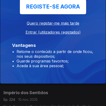
novembro, programação do dia 13 de novembro; Nuno Nunes:
REGISTE-SE AGORA
Teatro Lilith, encenação de Nuno Nunes com Diana Narciso e
Hugo Inácio. ...
Império dos Sentidos
Quero registar-me mais tarde
Ep. 226
12 nov. 2025
Entrar (utilizadores registados)
Paulo Branco 04: Leffest - Lisboa Film Festival, de 7 a 16 de
novembro, programação do dia 12/11; Ricardo Coelho:
Concerto Antena 2 - Quinteto Ricardo Coelho, 12/11, 9h00 no
Vantagens
Liceu Camões, apresentação do disco Kohelet
Retome o conteúdo a partir de onde ficou,
nos seus dispositivos;
Império dos Sentidos
Guarde programas favoritos;
Ep. 225
11 nov. 2025
Aceda à sua área pessoal;
Paulo Branco 03: Leffest - Lisboa Film Festival, de 7 a 16 nov,
programação dia 11 de novembro; Ana Rita Barata e Pedro
Sena Nunes: InShadow - Lisbon Screendance Festival (vídeo-
dança e performance) de 11nov a 19 dez
Império dos Sentidos
Ep. 224
10 nov. 2025