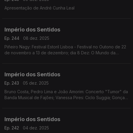
Apresentação de André Cunha Leal
Império dos Sentidos
Ep. 244
08 dez. 2025
Piñeiro Nagy: Festival Estoril Lisboa - Festival no Outono de 22
de novembro a 13 de dezembro; dia 8 Dez: O Mundo da
Ópera (Mozart | Händel | Rameau | Rossini | Offenbach)
Teatro Tivoli /17.00h
Império dos Sentidos
Ep. 243
05 dez. 2025
Bruno Costa, Pedro Lima e João Amorim: Concerto "Tumor" da
Banda Musical de Fajões; Vanessa Pires: Ciclo Suggia; Gonçalo
Duarte: Festival Internacional e Concurso de Música Infante D.
Henrique; Pedro Sena Nunes: InShadow
Império dos Sentidos
Ep. 242
04 dez. 2025