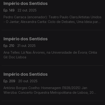
Império dos Sentidos
Ep. 149
22 out. 2025
Pedro Carraca (encenador): Teatro Paulo Claro/Artistas Unidos
- O Jantar; Alexandra Carita: Ciclo de Debates, Uma Ideia para
a Harmonia, dias 23 outubro, 14 novembro e 12 dezembro às
21h15 no Museu Arpad Szenes - Vieira da Silva
Império dos Sentidos
Ep. 210
21 out. 2025
Ana Telles: Lá Nas Árvores, na Universidade de Évora; Cíntia
Gil: Doc Lisboa
Império dos Sentidos
Ep. 209
20 out. 2025
António Borges Coelho: Homenagem (1928/2025) Jan
Wierzba: Concerto Orquestra Metropolitana de Lisboa, 20
outubro, 21h00 no Tivoli em Lisboa