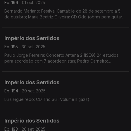
Ep. 196
01 out. 2025
Bernardo Mariano: Festival Cantabile de 28 de setembro a 5
de outubro; Maria Beatriz Oliveira: CD Ode (obras para guitarra
solo de Ângela da Ponte, Sara Carvalho, Inés Badalo, Mathilde
Martins e Clotilde Rosa)
Império dos Sentidos
Ep. 195
30 set. 2025
Paulo Jorge Ferreira: Concerto Antena 2 (ISEG) 24 estudos
para acordeão com 7 acordeonistas; Pedro Carneiro:
Concerto Orquestra Câmara Portuguesa, música de Bach e
Xenakis, dia 30 de setembro no Teatro São Luiz
Império dos Sentidos
Ep. 194
29 set. 2025
Luís Figueiredo: CD Trio Sul, Volume II (jazz)
Império dos Sentidos
Ep. 193
26 set. 2025