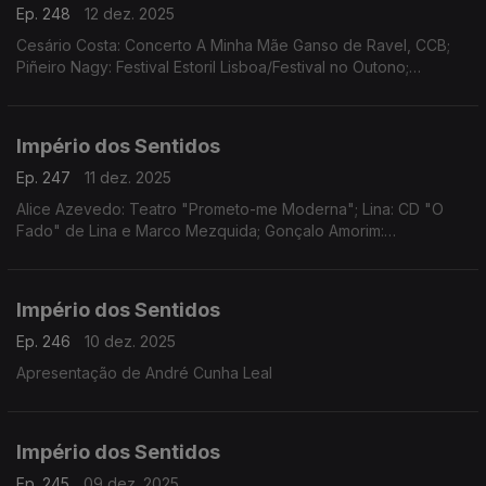
Ep. 248
12 dez. 2025
Cesário Costa: Concerto A Minha Mãe Ganso de Ravel, CCB;
Piñeiro Nagy: Festival Estoril Lisboa/Festival no Outono;
Osvaldo Ferreira: Concerto Oratória de Natal na Igreja da Lapa,
Porto; Pedro Sena Nunes: InShadow
Império dos Sentidos
Ep. 247
11 dez. 2025
Alice Azevedo: Teatro "Prometo-me Moderna"; Lina: CD "O
Fado" de Lina e Marco Mezquida; Gonçalo Amorim:
Teatro/"José Afonso, ao vivo nos Coliseus, 1983"
Império dos Sentidos
Ep. 246
10 dez. 2025
Apresentação de André Cunha Leal
Império dos Sentidos
Ep. 245
09 dez. 2025