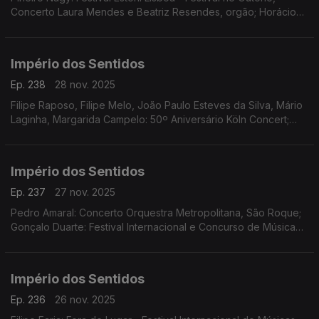
Concerto Laura Mendes e Beatriz Resendes, orgão; Horácio
Ferreira e André Louro: Espetáculo-concerto "25 de Abril.
Chovia Muito e Chegou o Trator Novo" Penela
Império dos Sentidos
Ep. 238
28 nov. 2025
Filipe Raposo, Filipe Melo, João Paulo Esteves da Silva, Mário
Laginha, Margarida Campelo: 50º Aniversário Köln Concert;
Vanessa Pires: Ciclo Suggia Mats Lidstrom; Sara Fonseca e
José António Falcão: Terras Sem Sombra
Império dos Sentidos
Ep. 237
27 nov. 2025
Pedro Amaral: Concerto Orquestra Metropolitana, São Roque;
Gonçalo Duarte: Festival Internacional e Concurso de Música
Infante D. Henrique; Luís Tinoco: CD Kokyuu; Ana Rita Barata:
InShadow - Lisbon Screendance Festival
Império dos Sentidos
Ep. 236
26 nov. 2025