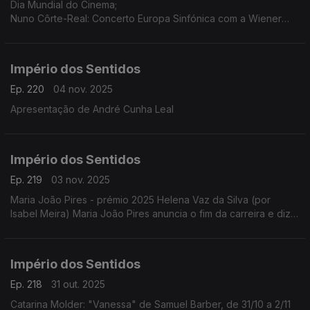
Dia Mundial do Cinema;
Nuno Côrte-Real: Concerto Europa Sinfónica com a Wiener
Concert Verein (Áustria) dia 5 de novembro às 21h30 no
Teatro-Cine Torres Vedras, ...
Império dos Sentidos
Ep. 220
04 nov. 2025
Apresentação de André Cunha Leal
Império dos Sentidos
Ep. 219
03 nov. 2025
Maria João Pires - prémio 2025 Helena Vaz da Silva (por
Isabel Meira) Maria João Pires anuncia o fim da carreira e diz
estar a atravessar "um processo de mudança radical".
Império dos Sentidos
Ep. 218
31 out. 2025
Catarina Molder: "Vanessa" de Samuel Barber, de 31/10 a 2/11