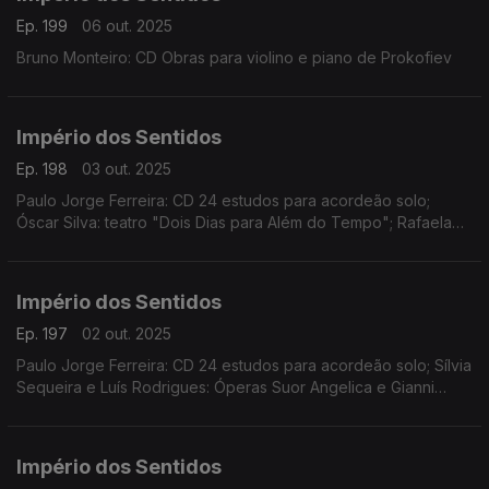
Ep. 199
06 out. 2025
Bruno Monteiro: CD Obras para violino e piano de Prokofiev
Império dos Sentidos
Ep. 198
03 out. 2025
Paulo Jorge Ferreira: CD 24 estudos para acordeão solo;
Óscar Silva: teatro "Dois Dias para Além do Tempo"; Rafaela
Santos: "Soprar Para Ver" no Teatro Luca em Lisboa; João
Pires: Sons de Outono - Festival de Música de Almada
Império dos Sentidos
Ep. 197
02 out. 2025
Paulo Jorge Ferreira: CD 24 estudos para acordeão solo; Sílvia
Sequeira e Luís Rodrigues: Óperas Suor Angelica e Gianni
Schicchi de Pucini, dias 2 e 4 de outubro no CCB
Império dos Sentidos