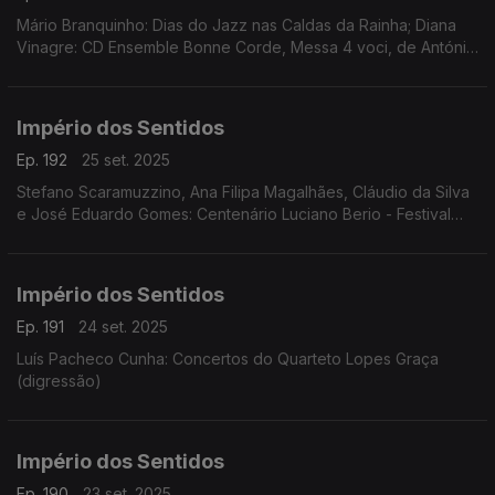
Mário Branquinho: Dias do Jazz nas Caldas da Rainha; Diana
Vinagre: CD Ensemble Bonne Corde, Messa 4 voci, de António
de Pádua Puzzi; Bernardo Mariano: Festival Cantabile;
Jonathan Silva, Inês Filipe: espetáculo Némesis
Império dos Sentidos
Ep. 192
25 set. 2025
Stefano Scaramuzzino, Ana Filipa Magalhães, Cláudio da Silva
e José Eduardo Gomes: Centenário Luciano Berio - Festival
Teatro Música
Império dos Sentidos
Ep. 191
24 set. 2025
Luís Pacheco Cunha: Concertos do Quarteto Lopes Graça
(digressão)
Império dos Sentidos
Ep. 190
23 set. 2025