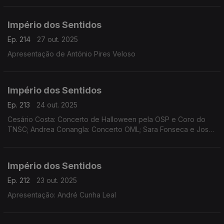
Império dos Sentidos
Ep. 214
27 out. 2025
Apresentação de António Pires Veloso
Império dos Sentidos
Ep. 213
24 out. 2025
Cesário Costa: Concerto de Halloween pela OSP e Coro do
TNSC; Andrea Conangla: Concerto OML; Sara Fonseca e José
António Falcão: Festival Terras Sem Sombra; Pedro Moreira
(oboé): Concerto Pedro Moreira e Maria Ferreira
Império dos Sentidos
Ep. 212
23 out. 2025
Apresentação: André Cunha Leal