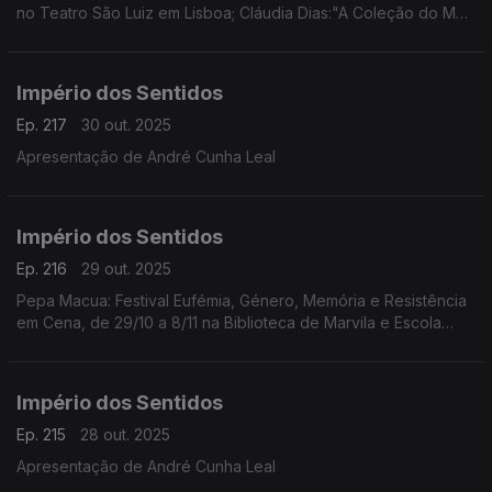
no Teatro São Luiz em Lisboa; Cláudia Dias:"A Coleção do Meu
Pai/Amina" da coreógrafa e performer Cláudia Dias, dia 1/11 às
21h30 no Fórum Cultural do Seixal
Império dos Sentidos
Ep. 217
30 out. 2025
Apresentação de André Cunha Leal
Império dos Sentidos
Ep. 216
29 out. 2025
Pepa Macua: Festival Eufémia, Género, Memória e Resistência
em Cena, de 29/10 a 8/11 na Biblioteca de Marvila e Escola
Secundária de Camões em Lisboa;
João Almeida: morreu Jack DeJohnette, baterista de jazz
(1942-2025)
Império dos Sentidos
Ep. 215
28 out. 2025
Apresentação de André Cunha Leal