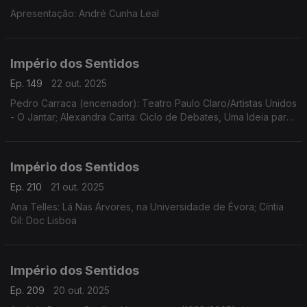
Apresentação: André Cunha Leal
Império dos Sentidos
Ep. 149
22 out. 2025
Pedro Carraca (encenador): Teatro Paulo Claro/Artistas Unidos
- O Jantar; Alexandra Carita: Ciclo de Debates, Uma Ideia para
a Harmonia, dias 23 outubro, 14 novembro e 12 dezembro às
21h15 no Museu Arpad Szenes - Vieira da Silva
Império dos Sentidos
Ep. 210
21 out. 2025
Ana Telles: Lá Nas Árvores, na Universidade de Évora; Cíntia
Gil: Doc Lisboa
Império dos Sentidos
Ep. 209
20 out. 2025