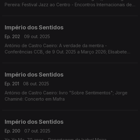
Pereira: Festival Jazz ao Centro - Encontros Internacionais de
Jazz de Coimbra de 10 a 19 de Outubro; Sara Fonseca e José
António Falcão: Festival Terras Sem Sombra em Sines dias 11 e
12 de outubro
Império dos Sentidos
Ep. 202
09 out. 2025
António de Castro Caeiro: A verdade da mentira -
Conferências CCB, de 9 Out. 2025 a Março 2026; Elisabete
Curtinhal: Festival Internacional SeixalJazz
Império dos Sentidos
Ep. 201
08 out. 2025
António de Castro Caeiro: livro "Sobre Sentimentos"; Jorge
Chaminé: Concerto em Mafra
Império dos Sentidos
Ep. 200
07 out. 2025
Yo-Yo Ma, 70 anos - Reportagem da Isabel Meira