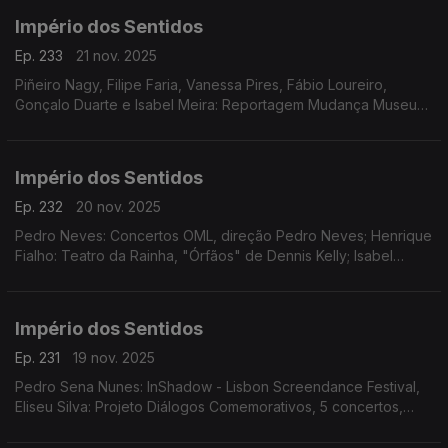
Império dos Sentidos
Ep. 233
21 nov. 2025
Piñeiro Nagy, Filipe Faria, Vanessa Pires, Fábio Loureiro,
Gonçalo Duarte e Isabel Meira: Reportagem Mudança Museu
da Música
Império dos Sentidos
Ep. 232
20 nov. 2025
Pedro Neves: Concertos OML, direção Pedro Neves; Henrique
Fialho: Teatro da Rainha, "Órfãos" de Dennis Kelly; Isabel
Meira: Reportagem Cacofone
Império dos Sentidos
Ep. 231
19 nov. 2025
Pedro Sena Nunes: InShadow - Lisbon Screendance Festival,
Eliseu Silva: Projeto Diálogos Comemorativos, 5 concertos,
CD's, livro e edição de partituras; Isabel Meira: Campanha de
restauros do Museu Música