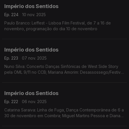
Império dos Sentidos
Ep. 224
10 nov. 2025
Paulo Branco: Leffest - Lisboa Film Festival, de 7 a 16 de
novembro, programação do dia 10 de novembro
Império dos Sentidos
Ep. 223
07 nov. 2025
Nuno Silva: Concerto Danças Sinfónicas de West Side Story
pela OML 9/11 no CCB; Mariana Amorim: Desassossego/Festival
de curtas de videodança, 8 a 16/11 no Porto; Paulo Branco:
Leffest, 7 a 16/11 na Culturgest
Império dos Sentidos
Ep. 222
06 nov. 2025
Catarina Saraiva: Linha de Fuga, Dança Contemporânea de 6 a
30 de novembro em Coimbra; Miguel Martins Pessoa e Diana
Bernedo: Festival de Teatro Físico, de 6 a 9 de novembro em
Faro, O Palhaço Escultor de/com Pedro Toch