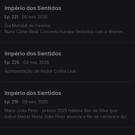
Império dos Sentidos
Ep. 221
05 nov. 2025
Dia Mundial do Cinema;
Nuno Côrte-Real: Concerto Europa Sinfónica com a Wiener
Concert Verein (Áustria) dia 5 de novembro às 21h30 no
Teatro-Cine Torres Vedras, ...
Império dos Sentidos
Ep. 220
04 nov. 2025
Apresentação de André Cunha Leal
Império dos Sentidos
Ep. 219
03 nov. 2025
Maria João Pires - prémio 2025 Helena Vaz da Silva (por
Isabel Meira) Maria João Pires anuncia o fim da carreira e diz
estar a atravessar "um processo de mudança radical".