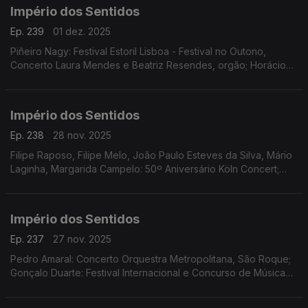
Império dos Sentidos
Ep. 239
01 dez. 2025
Piñeiro Nagy: Festival Estoril Lisboa - Festival no Outono,
Concerto Laura Mendes e Beatriz Resendes, orgão; Horácio
Ferreira e André Louro: Espetáculo-concerto "25 de Abril.
Chovia Muito e Chegou o Trator Novo" Penela
Império dos Sentidos
Ep. 238
28 nov. 2025
Filipe Raposo, Filipe Melo, João Paulo Esteves da Silva, Mário
Laginha, Margarida Campelo: 50º Aniversário Köln Concert;
Vanessa Pires: Ciclo Suggia Mats Lidstrom; Sara Fonseca e
José António Falcão: Terras Sem Sombra
Império dos Sentidos
Ep. 237
27 nov. 2025
Pedro Amaral: Concerto Orquestra Metropolitana, São Roque;
Gonçalo Duarte: Festival Internacional e Concurso de Música
Infante D. Henrique; Luís Tinoco: CD Kokyuu; Ana Rita Barata:
InShadow - Lisbon Screendance Festival