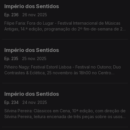
Império dos Sentidos
Ep. 236
26 nov. 2025
Filipe Faria: Fora do Lugar - Festival Internacional de Músicas
Antigas, 14.ª edição, programação do 2º fim-de-semana de 27
a 30 de Novembro; Ana Rita Barata: InShadow - Lisbon
Screendance Festival
Império dos Sentidos
Ep. 235
25 nov. 2025
Piñeiro Nagy: Festival Estoril Lisboa - Festival no Outono; Duo
Contrastes & Eclética, 25 novembro às 18h00 no Centro
Cultural de Cascais; Pedro Sena Nunes: InShadow - Lisbon
Screendance Festival, competição vídeo-dança
Império dos Sentidos
Ep. 234
24 nov. 2025
Silvina Pereira: Clássicos em Cena, 10ª edição, com direção de
Silvina Pereira, leitura encenada de três peças sobre os usos
e costumes da Lisboa Quinhentista, de 24 a 30 de Novembro
na Galeria Sá da Costa (Chiado)