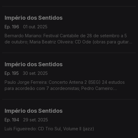
Schicchi de Pucini, dias 2 e 4 de outubro no CCB
Império dos Sentidos
Ep. 196
01 out. 2025
Bernardo Mariano: Festival Cantabile de 28 de setembro a 5
de outubro; Maria Beatriz Oliveira: CD Ode (obras para guitarra
solo de Ângela da Ponte, Sara Carvalho, Inés Badalo, Mathilde
Martins e Clotilde Rosa)
Império dos Sentidos
Ep. 195
30 set. 2025
Paulo Jorge Ferreira: Concerto Antena 2 (ISEG) 24 estudos
para acordeão com 7 acordeonistas; Pedro Carneiro:
Concerto Orquestra Câmara Portuguesa, música de Bach e
Xenakis, dia 30 de setembro no Teatro São Luiz
Império dos Sentidos
Ep. 194
29 set. 2025
Luís Figueiredo: CD Trio Sul, Volume II (jazz)