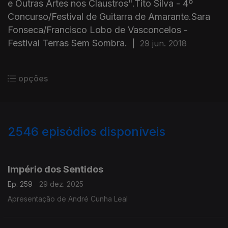
e Outras Artes nos Claustros".Tito Silva - 4º
Concurso/Festival de Guitarra de Amarante.Sara
Fonseca/Francisco Lobo de Vasconcelos -
Festival Terras Sem Sombra.
|
29 jun. 2018
opções
2546
episódios disponíveis
895637
892162
888407
884677
880350
876754
873028
870948
867747
Império dos Sentidos
Ep. 259
29 dez. 2025
Apresentação de André Cunha Leal