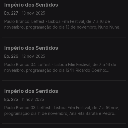
Yaga
Império dos Sentidos
Ep. 227
13 nov. 2025
Paulo Branco: Leffest - Lisboa Film Festival, de 7 a 16 de
novembro, programação do dia 13 de novembro; Nuno Nunes:
Teatro Lilith, encenação de Nuno Nunes com Diana Narciso e
Hugo Inácio. ...
Império dos Sentidos
Ep. 226
12 nov. 2025
Paulo Branco 04: Leffest - Lisboa Film Festival, de 7 a 16 de
novembro, programação do dia 12/11; Ricardo Coelho:
Concerto Antena 2 - Quinteto Ricardo Coelho, 12/11, 9h00 no
Liceu Camões, apresentação do disco Kohelet
Império dos Sentidos
Ep. 225
11 nov. 2025
Paulo Branco 03: Leffest - Lisboa Film Festival, de 7 a 16 nov,
programação dia 11 de novembro; Ana Rita Barata e Pedro
Sena Nunes: InShadow - Lisbon Screendance Festival (vídeo-
dança e performance) de 11nov a 19 dez