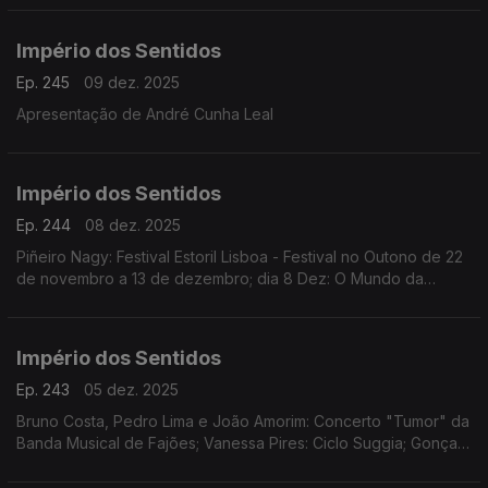
Império dos Sentidos
Ep. 245
09 dez. 2025
Apresentação de André Cunha Leal
Império dos Sentidos
Ep. 244
08 dez. 2025
Piñeiro Nagy: Festival Estoril Lisboa - Festival no Outono de 22
de novembro a 13 de dezembro; dia 8 Dez: O Mundo da
Ópera (Mozart | Händel | Rameau | Rossini | Offenbach)
Teatro Tivoli /17.00h
Império dos Sentidos
Ep. 243
05 dez. 2025
Bruno Costa, Pedro Lima e João Amorim: Concerto "Tumor" da
Banda Musical de Fajões; Vanessa Pires: Ciclo Suggia; Gonçalo
Duarte: Festival Internacional e Concurso de Música Infante D.
Henrique; Pedro Sena Nunes: InShadow