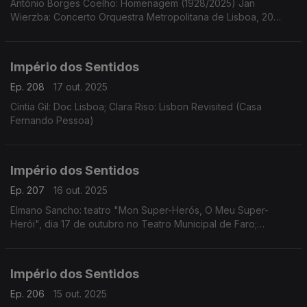
António Borges Coelho: Homenagem (1928/2025) Jan
Wierzba: Concerto Orquestra Metropolitana de Lisboa, 20
outubro, 21h00 no Tivoli em Lisboa
Império dos Sentidos
Ep. 208
17 out. 2025
Cíntia Gil: Doc Lisboa; Clara Riso: Lisbon Revisited (Casa
Fernando Pessoa)
Império dos Sentidos
Ep. 207
16 out. 2025
Elmano Sancho: teatro "Mon Super-Herós, O Meu Super-
Herói", dia 17 de outubro no Teatro Municipal de Faro;
Fernando Serafim e Tiago Hora: CD Memória
Império dos Sentidos
Ep. 206
15 out. 2025