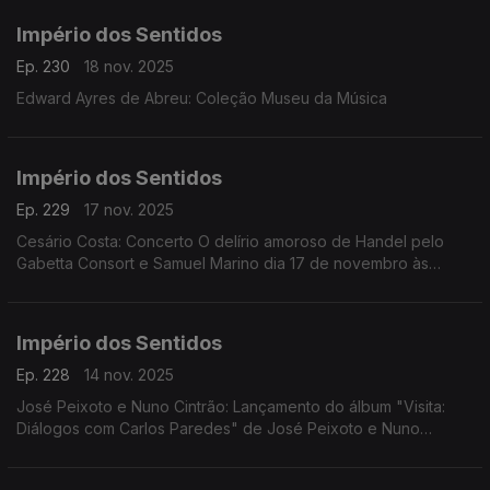
Império dos Sentidos
Ep. 230
18 nov. 2025
Edward Ayres de Abreu: Coleção Museu da Música
Império dos Sentidos
Ep. 229
17 nov. 2025
Cesário Costa: Concerto O delírio amoroso de Handel pelo
Gabetta Consort e Samuel Marino dia 17 de novembro às
20h00 no CCB, Conversa Pré-Concerto por Cesário Costa; ...
Império dos Sentidos
Ep. 228
14 nov. 2025
José Peixoto e Nuno Cintrão: Lançamento do álbum "Visita:
Diálogos com Carlos Paredes" de José Peixoto e Nuno
Cintrão; Vanessa Pires: Ciclo Suggia, homenagem a
Guilhermina Suggia; Beatriz Teodósio: Somos Todas Baba