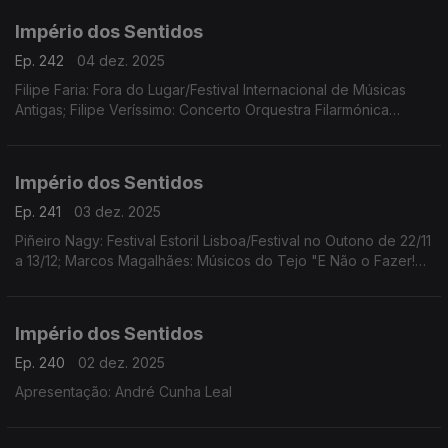
Império dos Sentidos
Ep. 242
04 dez. 2025
Filipe Faria: Fora do Lugar/Festival Internacional de Músicas
Antigas; Filipe Veríssimo: Concerto Orquestra Filarmónica
Portuguesa; Piñeiro Nagy: Festival Estoril Lisboa/Festival no
Outono Ana Rita Barata: InShadow
Império dos Sentidos
Ep. 241
03 dez. 2025
Piñeiro Nagy: Festival Estoril Lisboa/Festival no Outono de 22/11
a 13/12; Marcos Magalhães: Músicos do Tejo "E Não o Fazer!
Concerto-Ensaio-Pausa-Greve", 4/12 das 10h00 às 17h00 no
Teatro São Luiz
Império dos Sentidos
Ep. 240
02 dez. 2025
Apresentação: André Cunha Leal