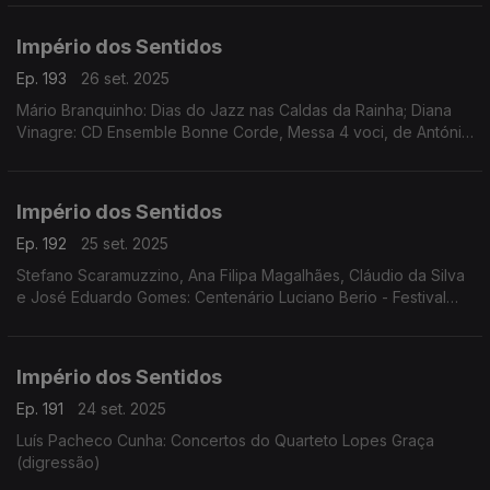
Império dos Sentidos
Ep. 193
26 set. 2025
Mário Branquinho: Dias do Jazz nas Caldas da Rainha; Diana
Vinagre: CD Ensemble Bonne Corde, Messa 4 voci, de António
de Pádua Puzzi; Bernardo Mariano: Festival Cantabile;
Jonathan Silva, Inês Filipe: espetáculo Némesis
Império dos Sentidos
Ep. 192
25 set. 2025
Stefano Scaramuzzino, Ana Filipa Magalhães, Cláudio da Silva
e José Eduardo Gomes: Centenário Luciano Berio - Festival
Teatro Música
Império dos Sentidos
Ep. 191
24 set. 2025
Luís Pacheco Cunha: Concertos do Quarteto Lopes Graça
(digressão)