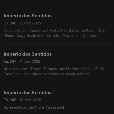
Império dos Sentidos
Ep. 248
12 dez. 2025
Cesário Costa: Concerto A Minha Mãe Ganso de Ravel, CCB;
Piñeiro Nagy: Festival Estoril Lisboa/Festival no Outono;
Osvaldo Ferreira: Concerto Oratória de Natal na Igreja da Lapa,
Porto; Pedro Sena Nunes: InShadow
Império dos Sentidos
Ep. 247
11 dez. 2025
Alice Azevedo: Teatro "Prometo-me Moderna"; Lina: CD "O
Fado" de Lina e Marco Mezquida; Gonçalo Amorim:
Teatro/"José Afonso, ao vivo nos Coliseus, 1983"
Império dos Sentidos
Ep. 246
10 dez. 2025
Apresentação de André Cunha Leal