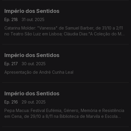
Império dos Sentidos
Ep. 218
31 out. 2025
Catarina Molder: "Vanessa" de Samuel Barber, de 31/10 a 2/11
no Teatro São Luiz em Lisboa; Cláudia Dias:"A Coleção do Meu
Pai/Amina" da coreógrafa e performer Cláudia Dias, dia 1/11 às
21h30 no Fórum Cultural do Seixal
Império dos Sentidos
Ep. 217
30 out. 2025
Apresentação de André Cunha Leal
Império dos Sentidos
Ep. 216
29 out. 2025
Pepa Macua: Festival Eufémia, Género, Memória e Resistência
em Cena, de 29/10 a 8/11 na Biblioteca de Marvila e Escola
Secundária de Camões em Lisboa;
João Almeida: morreu Jack DeJohnette, baterista de jazz