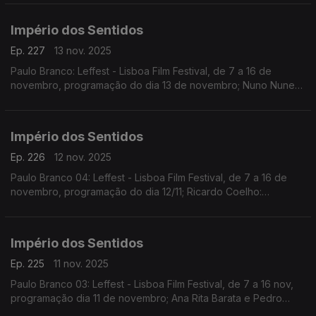
Guilhermina Suggia; Beatriz Teodósio: Somos Todas Baba
Yaga
Império dos Sentidos
Ep. 227
13 nov. 2025
Paulo Branco: Leffest - Lisboa Film Festival, de 7 a 16 de
novembro, programação do dia 13 de novembro; Nuno Nunes:
Teatro Lilith, encenação de Nuno Nunes com Diana Narciso e
Hugo Inácio. ...
Império dos Sentidos
Ep. 226
12 nov. 2025
Paulo Branco 04: Leffest - Lisboa Film Festival, de 7 a 16 de
novembro, programação do dia 12/11; Ricardo Coelho:
Concerto Antena 2 - Quinteto Ricardo Coelho, 12/11, 9h00 no
Liceu Camões, apresentação do disco Kohelet
Império dos Sentidos
Ep. 225
11 nov. 2025
Paulo Branco 03: Leffest - Lisboa Film Festival, de 7 a 16 nov,
programação dia 11 de novembro; Ana Rita Barata e Pedro
Sena Nunes: InShadow - Lisbon Screendance Festival (vídeo-