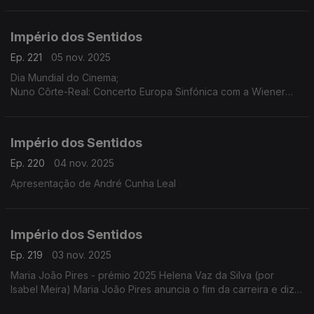
Faro, O Palhaço Escultor de/com Pedro Toch
Império dos Sentidos
Ep. 221
05 nov. 2025
Dia Mundial do Cinema;
Nuno Côrte-Real: Concerto Europa Sinfónica com a Wiener
Concert Verein (Áustria) dia 5 de novembro às 21h30 no
Teatro-Cine Torres Vedras, ...
Império dos Sentidos
Ep. 220
04 nov. 2025
Apresentação de André Cunha Leal
Império dos Sentidos
Ep. 219
03 nov. 2025
Maria João Pires - prémio 2025 Helena Vaz da Silva (por
Isabel Meira) Maria João Pires anuncia o fim da carreira e diz
estar a atravessar "um processo de mudança radical".