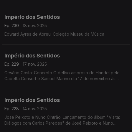
CD's, livro e edição de partituras; Isabel Meira: Campanha de
restauros do Museu Música
Império dos Sentidos
Ep. 230
18 nov. 2025
Edward Ayres de Abreu: Coleção Museu da Música
Império dos Sentidos
Ep. 229
17 nov. 2025
Cesário Costa: Concerto O delírio amoroso de Handel pelo
Gabetta Consort e Samuel Marino dia 17 de novembro às
20h00 no CCB, Conversa Pré-Concerto por Cesário Costa; ...
Império dos Sentidos
Ep. 228
14 nov. 2025
José Peixoto e Nuno Cintrão: Lançamento do álbum "Visita:
Diálogos com Carlos Paredes" de José Peixoto e Nuno
Cintrão; Vanessa Pires: Ciclo Suggia, homenagem a