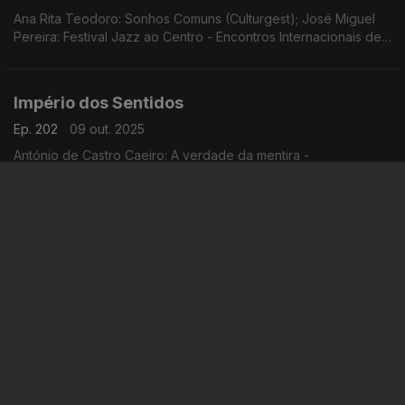
Ana Rita Teodoro: Sonhos Comuns (Culturgest); José Miguel
Pereira: Festival Jazz ao Centro - Encontros Internacionais de
Jazz de Coimbra de 10 a 19 de Outubro; Sara Fonseca e José
António Falcão: Festival Terras Sem Sombra em Sines dias 11 e
12 de outubro
Império dos Sentidos
Ep. 202
09 out. 2025
António de Castro Caeiro: A verdade da mentira -
Conferências CCB, de 9 Out. 2025 a Março 2026; Elisabete
Curtinhal: Festival Internacional SeixalJazz
Império dos Sentidos
Ep. 201
08 out. 2025
António de Castro Caeiro: livro "Sobre Sentimentos"; Jorge
Chaminé: Concerto em Mafra
Império dos Sentidos
Ep. 200
07 out. 2025