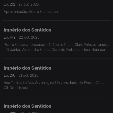
Ep. 212
23 out. 2025
Apresentação: André Cunha Leal
Império dos Sentidos
Ep. 149
22 out. 2025
Pedro Carraca (encenador): Teatro Paulo Claro/Artistas Unidos
- O Jantar; Alexandra Carita: Ciclo de Debates, Uma Ideia para
a Harmonia, dias 23 outubro, 14 novembro e 12 dezembro às
21h15 no Museu Arpad Szenes - Vieira da Silva
Império dos Sentidos
Ep. 210
21 out. 2025
Ana Telles: Lá Nas Árvores, na Universidade de Évora; Cíntia
Gil: Doc Lisboa
Império dos Sentidos