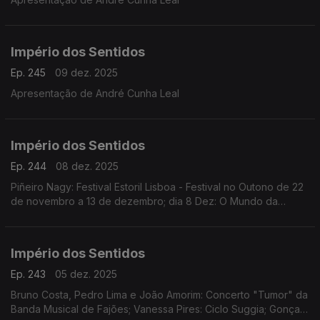
Império dos Sentidos
Ep. 245
09 dez. 2025
Apresentação de André Cunha Leal
Império dos Sentidos
Ep. 244
08 dez. 2025
Piñeiro Nagy: Festival Estoril Lisboa - Festival no Outono de 22
de novembro a 13 de dezembro; dia 8 Dez: O Mundo da
Ópera (Mozart | Händel | Rameau | Rossini | Offenbach)
Teatro Tivoli /17.00h
Império dos Sentidos
Ep. 243
05 dez. 2025
Bruno Costa, Pedro Lima e João Amorim: Concerto "Tumor" da
Banda Musical de Fajões; Vanessa Pires: Ciclo Suggia; Gonçalo