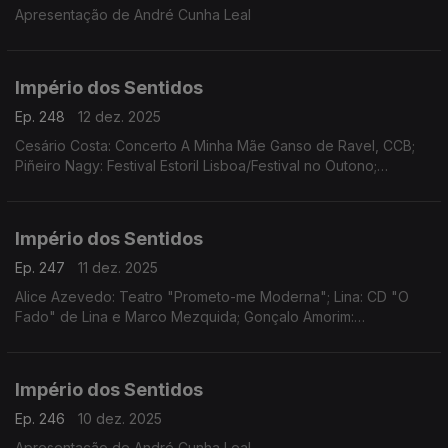
Apresentação de André Cunha Leal
Império dos Sentidos
Ep. 248
12 dez. 2025
Cesário Costa: Concerto A Minha Mãe Ganso de Ravel, CCB;
Piñeiro Nagy: Festival Estoril Lisboa/Festival no Outono;
Osvaldo Ferreira: Concerto Oratória de Natal na Igreja da Lapa,
Porto; Pedro Sena Nunes: InShadow
Império dos Sentidos
Ep. 247
11 dez. 2025
Alice Azevedo: Teatro "Prometo-me Moderna"; Lina: CD "O
Fado" de Lina e Marco Mezquida; Gonçalo Amorim:
Teatro/"José Afonso, ao vivo nos Coliseus, 1983"
Império dos Sentidos
Ep. 246
10 dez. 2025
Apresentação de André Cunha Leal