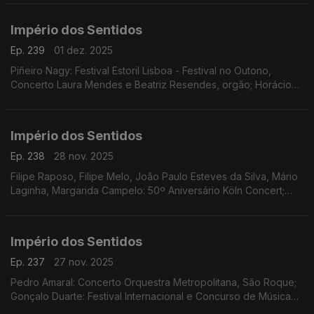
Império dos Sentidos
Ep. 239
01 dez. 2025
Piñeiro Nagy: Festival Estoril Lisboa - Festival no Outono,
Concerto Laura Mendes e Beatriz Resendes, orgão; Horácio
Ferreira e André Louro: Espetáculo-concerto "25 de Abril.
Chovia Muito e Chegou o Trator Novo" Penela
Império dos Sentidos
Ep. 238
28 nov. 2025
Filipe Raposo, Filipe Melo, João Paulo Esteves da Silva, Mário
Laginha, Margarida Campelo: 50º Aniversário Köln Concert;
Vanessa Pires: Ciclo Suggia Mats Lidstrom; Sara Fonseca e
José António Falcão: Terras Sem Sombra
Império dos Sentidos
Ep. 237
27 nov. 2025
Pedro Amaral: Concerto Orquestra Metropolitana, São Roque;
Gonçalo Duarte: Festival Internacional e Concurso de Música
Infante D. Henrique; Luís Tinoco: CD Kokyuu; Ana Rita Barata: