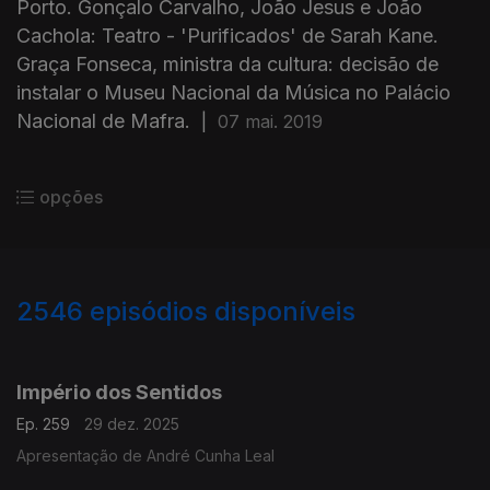
Porto. Gonçalo Carvalho, João Jesus e João
Cachola: Teatro - 'Purificados' de Sarah Kane.
Graça Fonseca, ministra da cultura: decisão de
instalar o Museu Nacional da Música no Palácio
Nacional de Mafra.
|
07 mai. 2019
opções
2546
episódios disponíveis
895637
892162
888407
884677
880350
Império dos Sentidos
Ep. 259
29 dez. 2025
Apresentação de André Cunha Leal