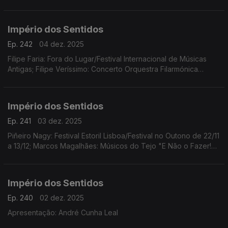
Duarte: Festival Internacional e Concurso de Música Infante D.
Henrique; Pedro Sena Nunes: InShadow
Império dos Sentidos
Ep. 242
04 dez. 2025
Filipe Faria: Fora do Lugar/Festival Internacional de Músicas
Antigas; Filipe Veríssimo: Concerto Orquestra Filarmónica
Portuguesa; Piñeiro Nagy: Festival Estoril Lisboa/Festival no
Outono Ana Rita Barata: InShadow
Império dos Sentidos
Ep. 241
03 dez. 2025
Piñeiro Nagy: Festival Estoril Lisboa/Festival no Outono de 22/11
a 13/12; Marcos Magalhães: Músicos do Tejo "E Não o Fazer!
Concerto-Ensaio-Pausa-Greve", 4/12 das 10h00 às 17h00 no
Teatro São Luiz
Império dos Sentidos
Ep. 240
02 dez. 2025
Apresentação: André Cunha Leal