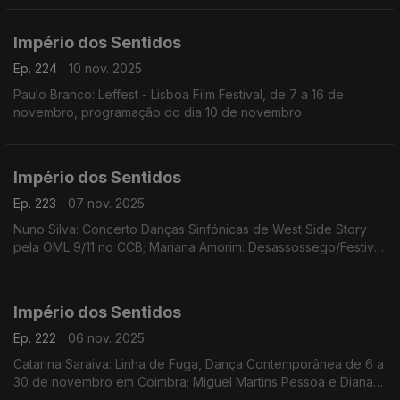
dança e performance) de 11nov a 19 dez
Império dos Sentidos
Ep. 224
10 nov. 2025
Paulo Branco: Leffest - Lisboa Film Festival, de 7 a 16 de
novembro, programação do dia 10 de novembro
Império dos Sentidos
Ep. 223
07 nov. 2025
Nuno Silva: Concerto Danças Sinfónicas de West Side Story
pela OML 9/11 no CCB; Mariana Amorim: Desassossego/Festival
de curtas de videodança, 8 a 16/11 no Porto; Paulo Branco:
Leffest, 7 a 16/11 na Culturgest
Império dos Sentidos
Ep. 222
06 nov. 2025
Catarina Saraiva: Linha de Fuga, Dança Contemporânea de 6 a
30 de novembro em Coimbra; Miguel Martins Pessoa e Diana
Bernedo: Festival de Teatro Físico, de 6 a 9 de novembro em