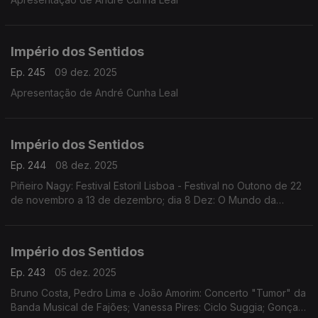
Império dos Sentidos
Ep. 245
09 dez. 2025
Apresentação de André Cunha Leal
Império dos Sentidos
Ep. 244
08 dez. 2025
Piñeiro Nagy: Festival Estoril Lisboa - Festival no Outono de 22
de novembro a 13 de dezembro; dia 8 Dez: O Mundo da
Ópera (Mozart | Händel | Rameau | Rossini | Offenbach)
Teatro Tivoli /17.00h
Império dos Sentidos
Ep. 243
05 dez. 2025
Bruno Costa, Pedro Lima e João Amorim: Concerto "Tumor" da
Banda Musical de Fajões; Vanessa Pires: Ciclo Suggia; Gonçalo