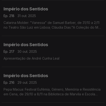
Império dos Sentidos
Ep. 218
31 out. 2025
Catarina Molder: "Vanessa" de Samuel Barber, de 31/10 a 2/11
no Teatro São Luiz em Lisboa; Cláudia Dias:"A Coleção do Meu
Pai/Amina" da coreógrafa e performer Cláudia Dias, dia 1/11 às
21h30 no Fórum Cultural do Seixal
Império dos Sentidos
Ep. 217
30 out. 2025
Apresentação de André Cunha Leal
Império dos Sentidos
Ep. 216
29 out. 2025
Pepa Macua: Festival Eufémia, Género, Memória e Resistência
em Cena, de 29/10 a 8/11 na Biblioteca de Marvila e Escola
Secundária de Camões em Lisboa;
João Almeida: morreu Jack DeJohnette, baterista de jazz