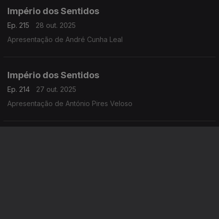
(1942-2025)
Império dos Sentidos
Ep. 215
28 out. 2025
Apresentação de André Cunha Leal
Império dos Sentidos
Ep. 214
27 out. 2025
Apresentação de António Pires Veloso
Império dos Sentidos
Ep. 213
24 out. 2025
Cesário Costa: Concerto de Halloween pela OSP e Coro do
TNSC; Andrea Conangla: Concerto OML; Sara Fonseca e José
António Falcão: Festival Terras Sem Sombra; Pedro Moreira
(oboé): Concerto Pedro Moreira e Maria Ferreira
Império dos Sentidos