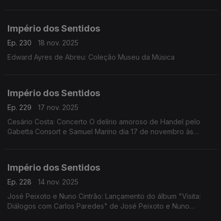
CD's, livro e edição de partituras; Isabel Meira: Campanha de
restauros do Museu Música
Império dos Sentidos
Ep. 230
18 nov. 2025
Edward Ayres de Abreu: Coleção Museu da Música
Império dos Sentidos
Ep. 229
17 nov. 2025
Cesário Costa: Concerto O delírio amoroso de Handel pelo
Gabetta Consort e Samuel Marino dia 17 de novembro às
20h00 no CCB, Conversa Pré-Concerto por Cesário Costa; ...
Império dos Sentidos
Ep. 228
14 nov. 2025
José Peixoto e Nuno Cintrão: Lançamento do álbum "Visita:
Diálogos com Carlos Paredes" de José Peixoto e Nuno
Cintrão; Vanessa Pires: Ciclo Suggia, homenagem a