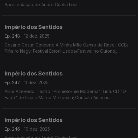
Apresentação de André Cunha Leal
Império dos Sentidos
Ep. 248
12 dez. 2025
Cesário Costa: Concerto A Minha Mãe Ganso de Ravel, CCB;
Piñeiro Nagy: Festival Estoril Lisboa/Festival no Outono;
Osvaldo Ferreira: Concerto Oratória de Natal na Igreja da Lapa,
Porto; Pedro Sena Nunes: InShadow
Império dos Sentidos
Ep. 247
11 dez. 2025
Alice Azevedo: Teatro "Prometo-me Moderna"; Lina: CD "O
Fado" de Lina e Marco Mezquida; Gonçalo Amorim:
Teatro/"José Afonso, ao vivo nos Coliseus, 1983"
Império dos Sentidos
Ep. 246
10 dez. 2025
Apresentação de André Cunha Leal