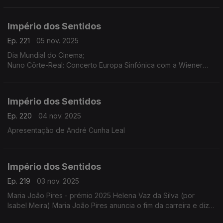
Faro, O Palhaço Escultor de/com Pedro Toch
Império dos Sentidos
Ep. 221
05 nov. 2025
Dia Mundial do Cinema;
Nuno Côrte-Real: Concerto Europa Sinfónica com a Wiener
Concert Verein (Áustria) dia 5 de novembro às 21h30 no
Teatro-Cine Torres Vedras, ...
Império dos Sentidos
Ep. 220
04 nov. 2025
Apresentação de André Cunha Leal
Império dos Sentidos
Ep. 219
03 nov. 2025
Maria João Pires - prémio 2025 Helena Vaz da Silva (por
Isabel Meira) Maria João Pires anuncia o fim da carreira e diz
estar a atravessar "um processo de mudança radical".