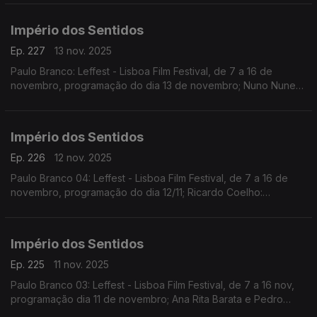
Guilhermina Suggia; Beatriz Teodósio: Somos Todas Baba
Yaga
Império dos Sentidos
Ep. 227
13 nov. 2025
Paulo Branco: Leffest - Lisboa Film Festival, de 7 a 16 de
novembro, programação do dia 13 de novembro; Nuno Nunes:
Teatro Lilith, encenação de Nuno Nunes com Diana Narciso e
Hugo Inácio. ...
Império dos Sentidos
Ep. 226
12 nov. 2025
Paulo Branco 04: Leffest - Lisboa Film Festival, de 7 a 16 de
novembro, programação do dia 12/11; Ricardo Coelho:
Concerto Antena 2 - Quinteto Ricardo Coelho, 12/11, 9h00 no
Liceu Camões, apresentação do disco Kohelet
Império dos Sentidos
Ep. 225
11 nov. 2025
Paulo Branco 03: Leffest - Lisboa Film Festival, de 7 a 16 nov,
programação dia 11 de novembro; Ana Rita Barata e Pedro
Sena Nunes: InShadow - Lisbon Screendance Festival (vídeo-