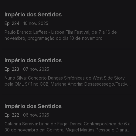
dança e performance) de 11nov a 19 dez
Império dos Sentidos
Ep. 224
10 nov. 2025
Paulo Branco: Leffest - Lisboa Film Festival, de 7 a 16 de
novembro, programação do dia 10 de novembro
Império dos Sentidos
Ep. 223
07 nov. 2025
Nuno Silva: Concerto Danças Sinfónicas de West Side Story
pela OML 9/11 no CCB; Mariana Amorim: Desassossego/Festival
de curtas de videodança, 8 a 16/11 no Porto; Paulo Branco:
Leffest, 7 a 16/11 na Culturgest
Império dos Sentidos
Ep. 222
06 nov. 2025
Catarina Saraiva: Linha de Fuga, Dança Contemporânea de 6 a
30 de novembro em Coimbra; Miguel Martins Pessoa e Diana
Bernedo: Festival de Teatro Físico, de 6 a 9 de novembro em