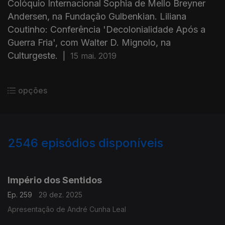
Colóquio Internacional Sophia de Mello Breyner
Andersen, na Fundação Gulbenkian. Liliana
Coutinho: Conferência 'Decolonialidade Após a
Guerra Fria', com Walter D. Mignolo, na
Culturgeste.
|
15 mai. 2019
opções
2546
episódios disponíveis
895637
892162
888407
884677
Império dos Sentidos
Ep. 259
29 dez. 2025
Apresentação de André Cunha Leal