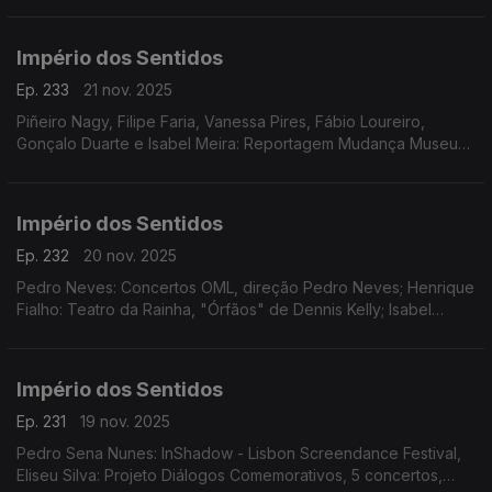
na Galeria Sá da Costa (Chiado)
Império dos Sentidos
Ep. 233
21 nov. 2025
Piñeiro Nagy, Filipe Faria, Vanessa Pires, Fábio Loureiro,
Gonçalo Duarte e Isabel Meira: Reportagem Mudança Museu
da Música
Império dos Sentidos
Ep. 232
20 nov. 2025
Pedro Neves: Concertos OML, direção Pedro Neves; Henrique
Fialho: Teatro da Rainha, "Órfãos" de Dennis Kelly; Isabel
Meira: Reportagem Cacofone
Império dos Sentidos
Ep. 231
19 nov. 2025
Pedro Sena Nunes: InShadow - Lisbon Screendance Festival,
Eliseu Silva: Projeto Diálogos Comemorativos, 5 concertos,