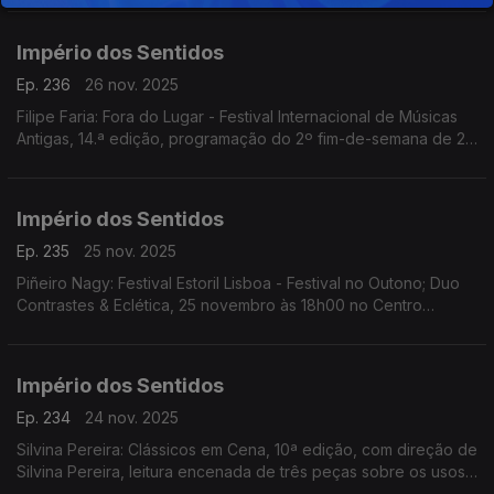
InShadow - Lisbon Screendance Festival
Império dos Sentidos
Ep. 236
26 nov. 2025
Filipe Faria: Fora do Lugar - Festival Internacional de Músicas
Antigas, 14.ª edição, programação do 2º fim-de-semana de 27
a 30 de Novembro; Ana Rita Barata: InShadow - Lisbon
Screendance Festival
Império dos Sentidos
Ep. 235
25 nov. 2025
Piñeiro Nagy: Festival Estoril Lisboa - Festival no Outono; Duo
Contrastes & Eclética, 25 novembro às 18h00 no Centro
Cultural de Cascais; Pedro Sena Nunes: InShadow - Lisbon
Screendance Festival, competição vídeo-dança
Império dos Sentidos
Ep. 234
24 nov. 2025
Silvina Pereira: Clássicos em Cena, 10ª edição, com direção de
Silvina Pereira, leitura encenada de três peças sobre os usos
e costumes da Lisboa Quinhentista, de 24 a 30 de Novembro