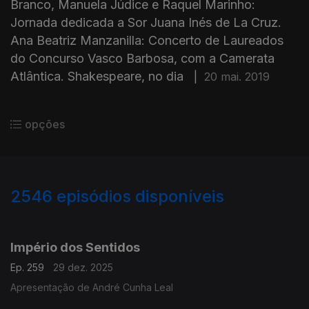
Branco, Manuela Júdice e Raquel Marinho:
Jornada dedicada a Sor Juana Inés de La Cruz.
Ana Beatriz Manzanilla: Concerto de Laureados
do Concurso Vasco Barbosa, com a Camerata
Atlântica. Shakespeare, no dia
|
20 mai. 2019
opções
2546
episódios disponíveis
895637
892162
888407
Império dos Sentidos
Ep. 259
29 dez. 2025
Apresentação de André Cunha Leal