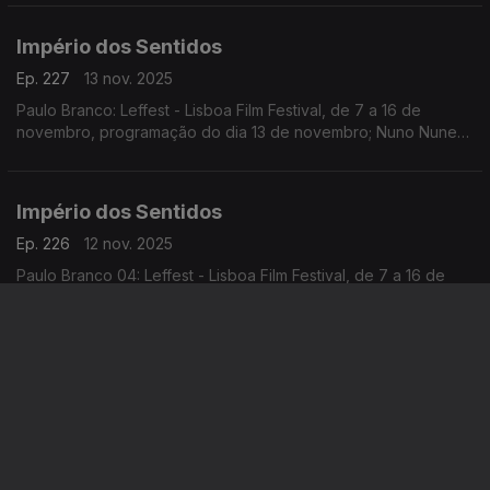
Guilhermina Suggia; Beatriz Teodósio: Somos Todas Baba
Yaga
Império dos Sentidos
Ep. 227
13 nov. 2025
Paulo Branco: Leffest - Lisboa Film Festival, de 7 a 16 de
novembro, programação do dia 13 de novembro; Nuno Nunes:
Teatro Lilith, encenação de Nuno Nunes com Diana Narciso e
Hugo Inácio. ...
Império dos Sentidos
Ep. 226
12 nov. 2025
Paulo Branco 04: Leffest - Lisboa Film Festival, de 7 a 16 de
novembro, programação do dia 12/11; Ricardo Coelho:
Concerto Antena 2 - Quinteto Ricardo Coelho, 12/11, 9h00 no
Liceu Camões, apresentação do disco Kohelet
Império dos Sentidos
Ep. 225
11 nov. 2025
Paulo Branco 03: Leffest - Lisboa Film Festival, de 7 a 16 nov,
programação dia 11 de novembro; Ana Rita Barata e Pedro
Sena Nunes: InShadow - Lisbon Screendance Festival (vídeo-