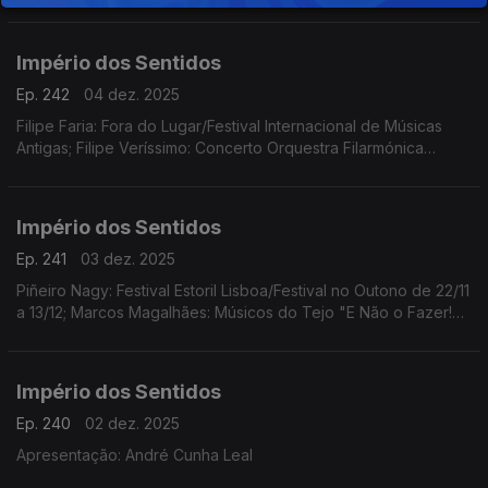
Duarte: Festival Internacional e Concurso de Música Infante D.
Henrique; Pedro Sena Nunes: InShadow
Império dos Sentidos
Ep. 242
04 dez. 2025
Filipe Faria: Fora do Lugar/Festival Internacional de Músicas
Antigas; Filipe Veríssimo: Concerto Orquestra Filarmónica
Portuguesa; Piñeiro Nagy: Festival Estoril Lisboa/Festival no
Outono Ana Rita Barata: InShadow
Império dos Sentidos
Ep. 241
03 dez. 2025
Piñeiro Nagy: Festival Estoril Lisboa/Festival no Outono de 22/11
a 13/12; Marcos Magalhães: Músicos do Tejo "E Não o Fazer!
Concerto-Ensaio-Pausa-Greve", 4/12 das 10h00 às 17h00 no
Teatro São Luiz
Império dos Sentidos
Ep. 240
02 dez. 2025
Apresentação: André Cunha Leal