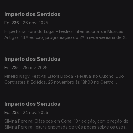
InShadow - Lisbon Screendance Festival
Império dos Sentidos
Ep. 236
26 nov. 2025
Filipe Faria: Fora do Lugar - Festival Internacional de Músicas
Antigas, 14.ª edição, programação do 2º fim-de-semana de 27
a 30 de Novembro; Ana Rita Barata: InShadow - Lisbon
Screendance Festival
Império dos Sentidos
Ep. 235
25 nov. 2025
Piñeiro Nagy: Festival Estoril Lisboa - Festival no Outono; Duo
Contrastes & Eclética, 25 novembro às 18h00 no Centro
Cultural de Cascais; Pedro Sena Nunes: InShadow - Lisbon
Screendance Festival, competição vídeo-dança
Império dos Sentidos
Ep. 234
24 nov. 2025
Silvina Pereira: Clássicos em Cena, 10ª edição, com direção de
Silvina Pereira, leitura encenada de três peças sobre os usos
e costumes da Lisboa Quinhentista, de 24 a 30 de Novembro