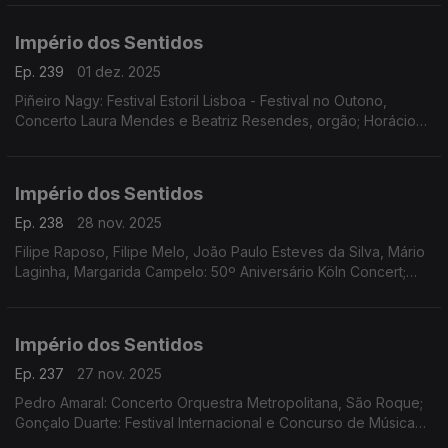
Império dos Sentidos
Ep. 239
01 dez. 2025
Piñeiro Nagy: Festival Estoril Lisboa - Festival no Outono,
Concerto Laura Mendes e Beatriz Resendes, orgão; Horácio
Ferreira e André Louro: Espetáculo-concerto "25 de Abril.
Chovia Muito e Chegou o Trator Novo" Penela
Império dos Sentidos
Ep. 238
28 nov. 2025
Filipe Raposo, Filipe Melo, João Paulo Esteves da Silva, Mário
Laginha, Margarida Campelo: 50º Aniversário Köln Concert;
Vanessa Pires: Ciclo Suggia Mats Lidstrom; Sara Fonseca e
José António Falcão: Terras Sem Sombra
Império dos Sentidos
Ep. 237
27 nov. 2025
Pedro Amaral: Concerto Orquestra Metropolitana, São Roque;
Gonçalo Duarte: Festival Internacional e Concurso de Música
Infante D. Henrique; Luís Tinoco: CD Kokyuu; Ana Rita Barata: