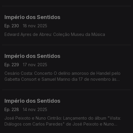
CD's, livro e edição de partituras; Isabel Meira: Campanha de
restauros do Museu Música
Império dos Sentidos
Ep. 230
18 nov. 2025
Edward Ayres de Abreu: Coleção Museu da Música
Império dos Sentidos
Ep. 229
17 nov. 2025
Cesário Costa: Concerto O delírio amoroso de Handel pelo
Gabetta Consort e Samuel Marino dia 17 de novembro às
20h00 no CCB, Conversa Pré-Concerto por Cesário Costa; ...
Império dos Sentidos
Ep. 228
14 nov. 2025
José Peixoto e Nuno Cintrão: Lançamento do álbum "Visita:
Diálogos com Carlos Paredes" de José Peixoto e Nuno
Cintrão; Vanessa Pires: Ciclo Suggia, homenagem a