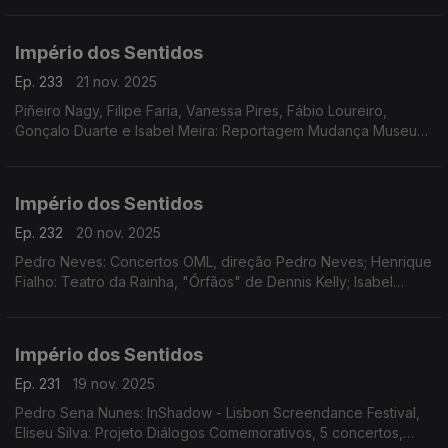
na Galeria Sá da Costa (Chiado)
Império dos Sentidos
Ep. 233
21 nov. 2025
Piñeiro Nagy, Filipe Faria, Vanessa Pires, Fábio Loureiro,
Gonçalo Duarte e Isabel Meira: Reportagem Mudança Museu
da Música
Império dos Sentidos
Ep. 232
20 nov. 2025
Pedro Neves: Concertos OML, direção Pedro Neves; Henrique
Fialho: Teatro da Rainha, "Órfãos" de Dennis Kelly; Isabel
Meira: Reportagem Cacofone
Império dos Sentidos
Ep. 231
19 nov. 2025
Pedro Sena Nunes: InShadow - Lisbon Screendance Festival,
Eliseu Silva: Projeto Diálogos Comemorativos, 5 concertos,