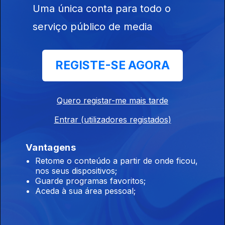
Uma única conta para todo o
serviço público de media
Império dos Sentidos
Ep. 245
09 dez. 2025
REGISTE-SE AGORA
Apresentação de André Cunha Leal
Quero registar-me mais tarde
Império dos Sentidos
Ep. 244
08 dez. 2025
Entrar (utilizadores registados)
Piñeiro Nagy: Festival Estoril Lisboa - Festival no Outono de 22
de novembro a 13 de dezembro; dia 8 Dez: O Mundo da
Vantagens
Ópera (Mozart | Händel | Rameau | Rossini | Offenbach)
Retome o conteúdo a partir de onde ficou,
Teatro Tivoli /17.00h
nos seus dispositivos;
Império dos Sentidos
Guarde programas favoritos;
Aceda à sua área pessoal;
Ep. 243
05 dez. 2025
Bruno Costa, Pedro Lima e João Amorim: Concerto "Tumor" da
Banda Musical de Fajões; Vanessa Pires: Ciclo Suggia; Gonçalo