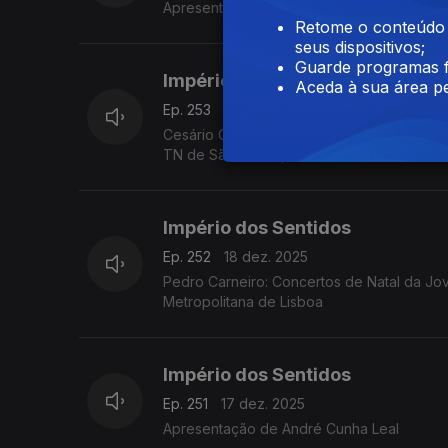
Apresentação de André Cunha Leal
Retome o conteúdo a
seus dispositivos;
Guarde programas f
Império dos Sentidos
Aceda à sua área pe
Ep. 253
19 dez. 2025
Cesário Costa: Concerto de Natal/Missa par
TN de São Carlos, dia 21 de dezembro no
Império dos Sentidos
Ep. 252
18 dez. 2025
Pedro Carneiro: Concertos de Natal da Jovem Orquestra Portuguesa, M
Metropolitana de Lisboa
Império dos Sentidos
Ep. 251
17 dez. 2025
Apresentação de André Cunha Leal