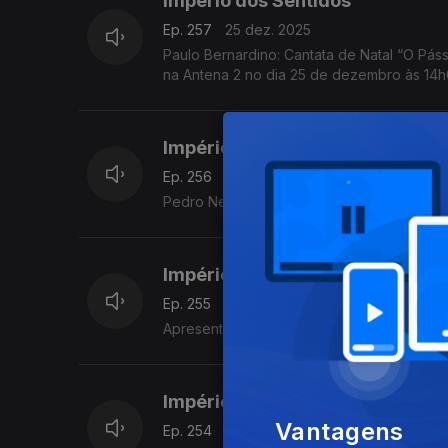
Império dos Sentidos
Ep. 257
25 dez. 2025
Paulo Bernardino: Cantata de Natal “O Pássa
na Antena 2 no dia 25 de dezembro às 14
Império dos Sentidos
Ep. 256
24 dez. 2025
Pedro Neves: CD Northern Train (Portajazz
Império dos Sentidos
Ep. 255
23 dez. 2025
Apresentação de André Cunha Leal
Império dos Sentidos
Vantagens
Ep. 254
22 dez. 2025