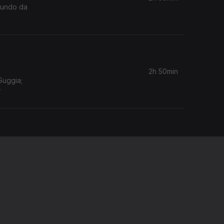
 Mundo da
2h 50min
Suggia;
w
2h 55min
mónica
2h 39min