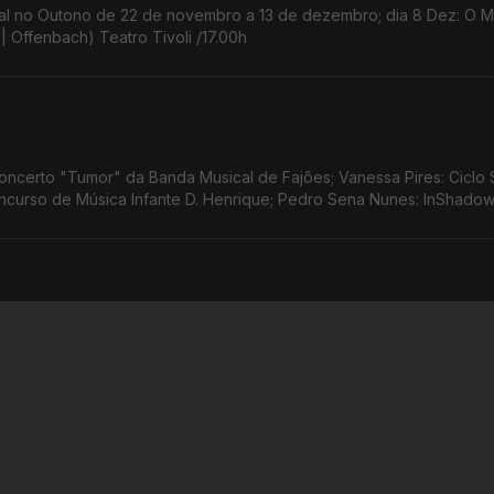
estival no Outono de 22 de novembro a 13 de dezembro; dia 8 Dez: O
| Offenbach) Teatro Tivoli /17.00h
ncerto "Tumor" da Banda Musical de Fajões; Vanessa Pires: Ciclo 
Concurso de Música Infante D. Henrique; Pedro Sena Nunes: InShado
cional de Músicas Antigas; Filipe Veríssimo: Concerto Orquestra Filar
Lisboa/Festival no Outono Ana Rita Barata: InShadow