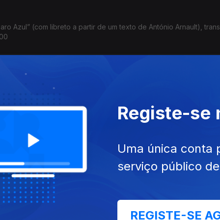
ro Azul” (com libreto a partir de um texto de António Arnault), tran
h00
); André Carvalho: CD "Of Fragility and Impermanence" (jazz)
Registe-se
Uma única conta 
serviço público d
REGISTE-SE A