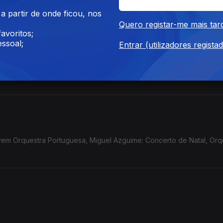
 partir de onde ficou, nos
Quero registar-me mais tar
avoritos;
ssoal;
Entrar (utilizadores regista
a a noite de Natal de Ponchielli, pela Orq.Sinfónica Portuguesa e 
 CCB;
iguel Azguime: Concerto de Natal, Orquestra