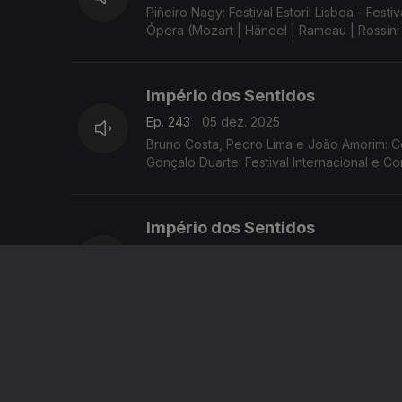
Piñeiro Nagy: Festival Estoril Lisboa - F
Ópera (Mozart | Händel | Rameau | Rossini 
Império dos Sentidos
Ep. 243
05 dez. 2025
Bruno Costa, Pedro Lima e João Amorim: Co
Gonçalo Duarte: Festival Internacional e 
Império dos Sentidos
Ep. 242
04 dez. 2025
Filipe Faria: Fora do Lugar/Festival Interna
Portuguesa; Piñeiro Nagy: Festival Estoril 
Império dos Sentidos
Ep. 241
03 dez. 2025