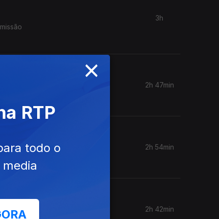
3h
smissão
×
2h 47min
 na RTP
para todo o
2h 54min
e media
2h 42min
GORA