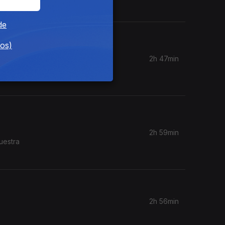
de
dos)
2h 47min
Coro do
2h 59min
2h 56min