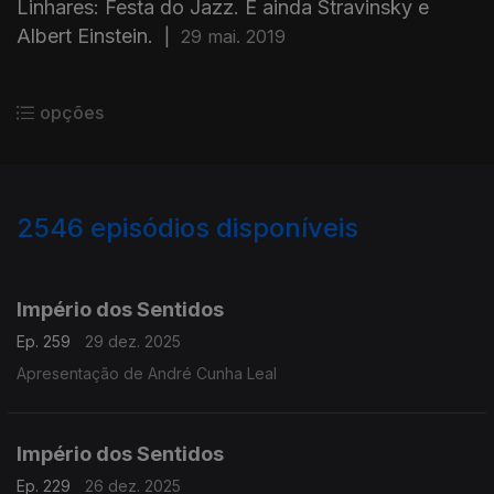
Linhares: Festa do Jazz. E ainda Stravinsky e
Albert Einstein.
|
29 mai. 2019
opções
2546
episódios disponíveis
895637
892162
888407
884677
Império dos Sentidos
Ep. 259
29 dez. 2025
Apresentação de André Cunha Leal
Império dos Sentidos
Ep. 229
26 dez. 2025