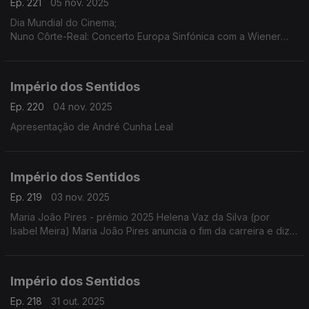
Ep. 221
05 nov. 2025
Dia Mundial do Cinema;
Nuno Côrte-Real: Concerto Europa Sinfónica com a Wiener
Concert Verein (Áustria) dia 5 de novembro às 21h30 no
Teatro-Cine Torres Vedras, ...
Império dos Sentidos
Ep. 220
04 nov. 2025
Apresentação de André Cunha Leal
Império dos Sentidos
Ep. 219
03 nov. 2025
Maria João Pires - prémio 2025 Helena Vaz da Silva (por
Isabel Meira) Maria João Pires anuncia o fim da carreira e diz
estar a atravessar "um processo de mudança radical".
Império dos Sentidos
Ep. 218
31 out. 2025