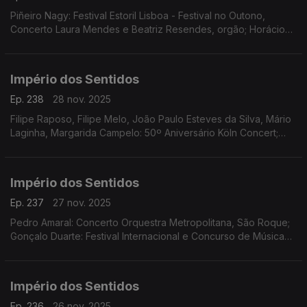
Piñeiro Nagy: Festival Estoril Lisboa - Festival no Outono,
Concerto Laura Mendes e Beatriz Resendes, orgão; Horácio
Ferreira e André Louro: Espetáculo-concerto "25 de Abril.
Chovia Muito e Chegou o Trator Novo" Penela
Império dos Sentidos
Ep. 238
28 nov. 2025
Filipe Raposo, Filipe Melo, João Paulo Esteves da Silva, Mário
Laginha, Margarida Campelo: 50º Aniversário Köln Concert;
Vanessa Pires: Ciclo Suggia Mats Lidstrom; Sara Fonseca e
José António Falcão: Terras Sem Sombra
Império dos Sentidos
Ep. 237
27 nov. 2025
Pedro Amaral: Concerto Orquestra Metropolitana, São Roque;
Gonçalo Duarte: Festival Internacional e Concurso de Música
Infante D. Henrique; Luís Tinoco: CD Kokyuu; Ana Rita Barata:
InShadow - Lisbon Screendance Festival
Império dos Sentidos
Ep. 236
26 nov. 2025