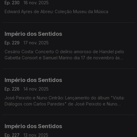
Ep. 230
18 nov. 2025
Edward Ayres de Abreu: Coleção Museu da Música
Império dos Sentidos
Ep. 229
17 nov. 2025
Cesário Costa: Concerto O delírio amoroso de Handel pelo
Gabetta Consort e Samuel Marino dia 17 de novembro às
20h00 no CCB, Conversa Pré-Concerto por Cesário Costa; ...
Império dos Sentidos
Ep. 228
14 nov. 2025
José Peixoto e Nuno Cintrão: Lançamento do álbum "Visita:
Diálogos com Carlos Paredes" de José Peixoto e Nuno
Cintrão; Vanessa Pires: Ciclo Suggia, homenagem a
Guilhermina Suggia; Beatriz Teodósio: Somos Todas Baba
Yaga
Império dos Sentidos
Ep. 227
13 nov. 2025