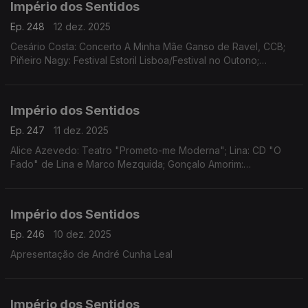
Império dos Sentidos
Ep. 248
12 dez. 2025
Cesário Costa: Concerto A Minha Mãe Ganso de Ravel, CCB;
Piñeiro Nagy: Festival Estoril Lisboa/Festival no Outono;
Osvaldo Ferreira: Concerto Oratória de Natal na Igreja da Lapa,
Porto; Pedro Sena Nunes: InShadow
Império dos Sentidos
Ep. 247
11 dez. 2025
Alice Azevedo: Teatro "Prometo-me Moderna"; Lina: CD "O
Fado" de Lina e Marco Mezquida; Gonçalo Amorim:
Teatro/"José Afonso, ao vivo nos Coliseus, 1983"
Império dos Sentidos
Ep. 246
10 dez. 2025
Apresentação de André Cunha Leal
Império dos Sentidos