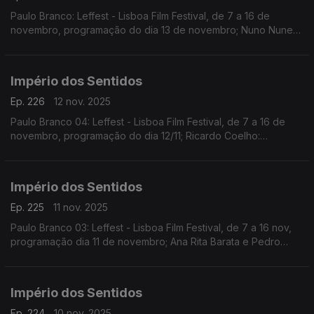
Paulo Branco: Leffest - Lisboa Film Festival, de 7 a 16 de
novembro, programação do dia 13 de novembro; Nuno Nunes:
Teatro Lilith, encenação de Nuno Nunes com Diana Narciso e
Hugo Inácio. ...
Império dos Sentidos
Ep. 226
12 nov. 2025
Paulo Branco 04: Leffest - Lisboa Film Festival, de 7 a 16 de
novembro, programação do dia 12/11; Ricardo Coelho:
Concerto Antena 2 - Quinteto Ricardo Coelho, 12/11, 9h00 no
Liceu Camões, apresentação do disco Kohelet
Império dos Sentidos
Ep. 225
11 nov. 2025
Paulo Branco 03: Leffest - Lisboa Film Festival, de 7 a 16 nov,
programação dia 11 de novembro; Ana Rita Barata e Pedro
Sena Nunes: InShadow - Lisbon Screendance Festival (vídeo-
dança e performance) de 11nov a 19 dez
Império dos Sentidos
Ep. 224
10 nov. 2025