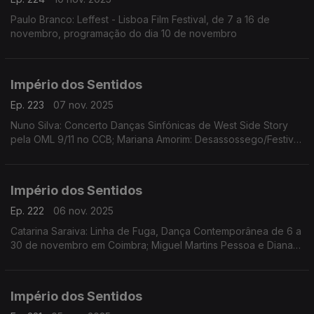
Paulo Branco: Leffest - Lisboa Film Festival, de 7 a 16 de
novembro, programação do dia 10 de novembro
Império dos Sentidos
Ep. 223
07 nov. 2025
Nuno Silva: Concerto Danças Sinfónicas de West Side Story
pela OML 9/11 no CCB; Mariana Amorim: Desassossego/Festival
de curtas de videodança, 8 a 16/11 no Porto; Paulo Branco:
Leffest, 7 a 16/11 na Culturgest
Império dos Sentidos
Ep. 222
06 nov. 2025
Catarina Saraiva: Linha de Fuga, Dança Contemporânea de 6 a
30 de novembro em Coimbra; Miguel Martins Pessoa e Diana
Bernedo: Festival de Teatro Físico, de 6 a 9 de novembro em
Faro, O Palhaço Escultor de/com Pedro Toch
Império dos Sentidos