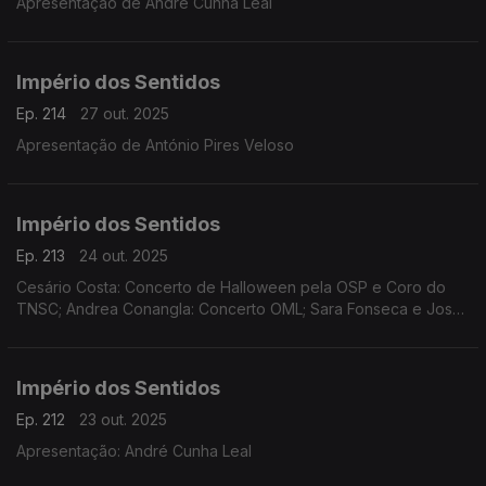
Apresentação de André Cunha Leal
Império dos Sentidos
Ep. 214
27 out. 2025
Apresentação de António Pires Veloso
Império dos Sentidos
Ep. 213
24 out. 2025
Cesário Costa: Concerto de Halloween pela OSP e Coro do
TNSC; Andrea Conangla: Concerto OML; Sara Fonseca e José
António Falcão: Festival Terras Sem Sombra; Pedro Moreira
(oboé): Concerto Pedro Moreira e Maria Ferreira
Império dos Sentidos
Ep. 212
23 out. 2025
Apresentação: André Cunha Leal