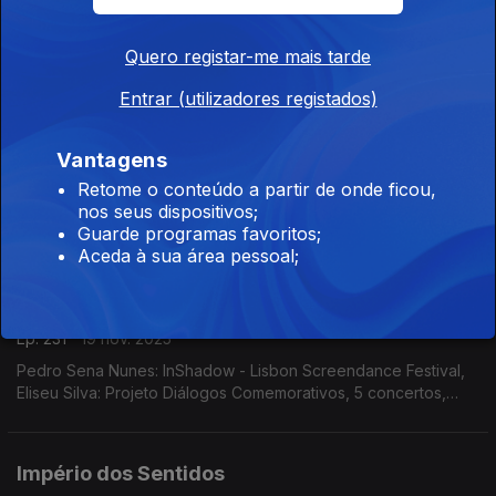
Ep. 233
21 nov. 2025
Piñeiro Nagy, Filipe Faria, Vanessa Pires, Fábio Loureiro,
Quero registar-me mais tarde
Gonçalo Duarte e Isabel Meira: Reportagem Mudança Museu
da Música
Entrar (utilizadores registados)
Império dos Sentidos
Vantagens
Ep. 232
20 nov. 2025
Retome o conteúdo a partir de onde ficou,
Pedro Neves: Concertos OML, direção Pedro Neves; Henrique
nos seus dispositivos;
Fialho: Teatro da Rainha, "Órfãos" de Dennis Kelly; Isabel
Guarde programas favoritos;
Meira: Reportagem Cacofone
Aceda à sua área pessoal;
Império dos Sentidos
Ep. 231
19 nov. 2025
Pedro Sena Nunes: InShadow - Lisbon Screendance Festival,
Eliseu Silva: Projeto Diálogos Comemorativos, 5 concertos,
CD's, livro e edição de partituras; Isabel Meira: Campanha de
restauros do Museu Música
Império dos Sentidos