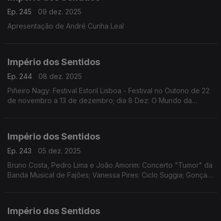
Ep. 245
09 dez. 2025
Apresentação de André Cunha Leal
Império dos Sentidos
Ep. 244
08 dez. 2025
Piñeiro Nagy: Festival Estoril Lisboa - Festival no Outono de 22
de novembro a 13 de dezembro; dia 8 Dez: O Mundo da
Ópera (Mozart | Händel | Rameau | Rossini | Offenbach)
Teatro Tivoli /17.00h
Império dos Sentidos
Ep. 243
05 dez. 2025
Bruno Costa, Pedro Lima e João Amorim: Concerto "Tumor" da
Banda Musical de Fajões; Vanessa Pires: Ciclo Suggia; Gonçalo
Duarte: Festival Internacional e Concurso de Música Infante D.
Henrique; Pedro Sena Nunes: InShadow
Império dos Sentidos