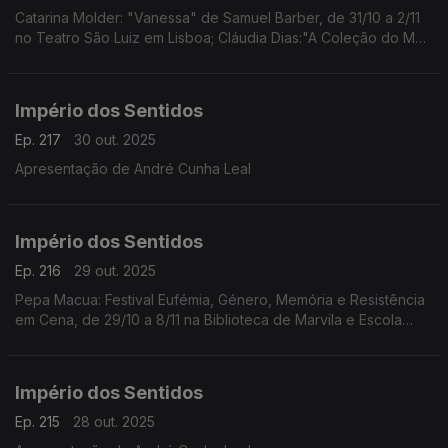
Catarina Molder: "Vanessa" de Samuel Barber, de 31/10 a 2/11
no Teatro São Luiz em Lisboa; Cláudia Dias:"A Coleção do Meu
Pai/Amina" da coreógrafa e performer Cláudia Dias, dia 1/11 às
21h30 no Fórum Cultural do Seixal
Império dos Sentidos
Ep. 217
30 out. 2025
Apresentação de André Cunha Leal
Império dos Sentidos
Ep. 216
29 out. 2025
Pepa Macua: Festival Eufémia, Género, Memória e Resistência
em Cena, de 29/10 a 8/11 na Biblioteca de Marvila e Escola
Secundária de Camões em Lisboa;
João Almeida: morreu Jack DeJohnette, baterista de jazz
(1942-2025)
Império dos Sentidos
Ep. 215
28 out. 2025