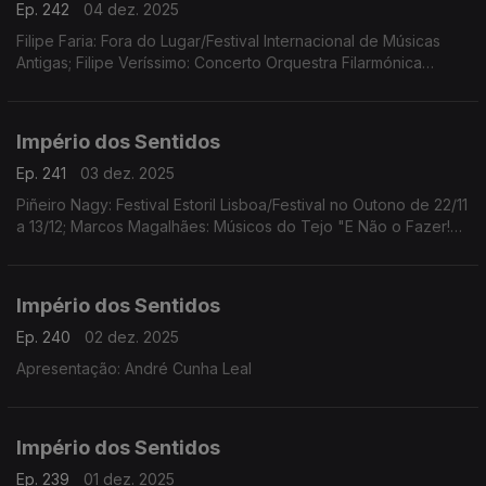
Ep. 242
04 dez. 2025
Filipe Faria: Fora do Lugar/Festival Internacional de Músicas
Antigas; Filipe Veríssimo: Concerto Orquestra Filarmónica
Portuguesa; Piñeiro Nagy: Festival Estoril Lisboa/Festival no
Outono Ana Rita Barata: InShadow
Império dos Sentidos
Ep. 241
03 dez. 2025
Piñeiro Nagy: Festival Estoril Lisboa/Festival no Outono de 22/11
a 13/12; Marcos Magalhães: Músicos do Tejo "E Não o Fazer!
Concerto-Ensaio-Pausa-Greve", 4/12 das 10h00 às 17h00 no
Teatro São Luiz
Império dos Sentidos
Ep. 240
02 dez. 2025
Apresentação: André Cunha Leal
Império dos Sentidos
Ep. 239
01 dez. 2025