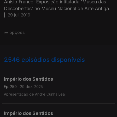
Anísio Franco: Exposição intitulada 'Museu das
Descobertas' no Museu Nacional de Arte Antiga.
|
29 jul. 2019
opções
2546
episódios disponíveis
895637
892162
888407
884677
880350
Império dos Sentidos
Ep. 259
29 dez. 2025
Apresentação de André Cunha Leal
Império dos Sentidos