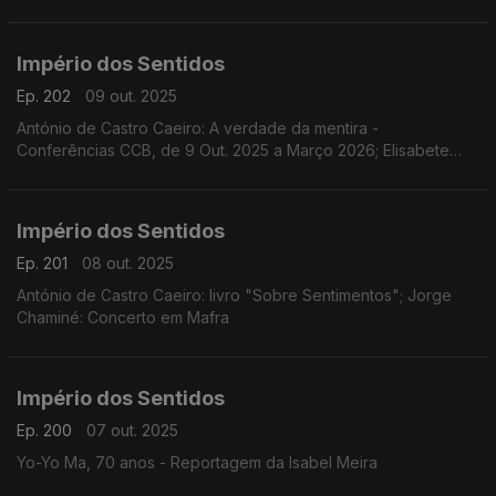
Jazz de Coimbra de 10 a 19 de Outubro; Sara Fonseca e José
António Falcão: Festival Terras Sem Sombra em Sines dias 11 e
12 de outubro
Império dos Sentidos
Ep. 202
09 out. 2025
António de Castro Caeiro: A verdade da mentira -
Conferências CCB, de 9 Out. 2025 a Março 2026; Elisabete
Curtinhal: Festival Internacional SeixalJazz
Império dos Sentidos
Ep. 201
08 out. 2025
António de Castro Caeiro: livro "Sobre Sentimentos"; Jorge
Chaminé: Concerto em Mafra
Império dos Sentidos
Ep. 200
07 out. 2025
Yo-Yo Ma, 70 anos - Reportagem da Isabel Meira