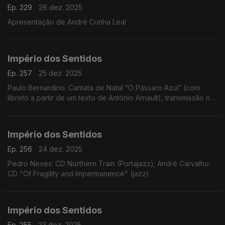
Ep. 229
26 dez. 2025
Apresentação de André Cunha Leal
Império dos Sentidos
Ep. 257
25 dez. 2025
Paulo Bernardino: Cantata de Natal “O Pássaro Azul” (com
libreto a partir de um texto de António Arnault), transmissão na
Antena 2 no dia 25 de dezembro às 14h00
Império dos Sentidos
Ep. 256
24 dez. 2025
Pedro Neves: CD Northern Train (Portajazz); André Carvalho:
CD "Of Fragility and Impermanence" (jazz)
Império dos Sentidos
Ep. 255
23 dez. 2025