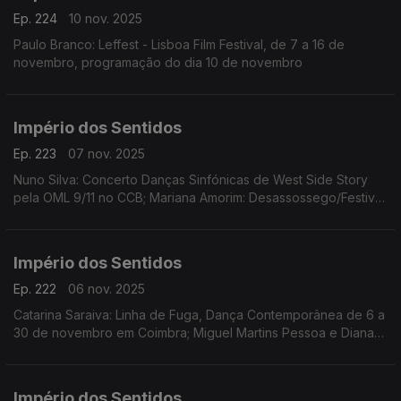
Ep. 224
10 nov. 2025
Paulo Branco: Leffest - Lisboa Film Festival, de 7 a 16 de
novembro, programação do dia 10 de novembro
Império dos Sentidos
Ep. 223
07 nov. 2025
Nuno Silva: Concerto Danças Sinfónicas de West Side Story
pela OML 9/11 no CCB; Mariana Amorim: Desassossego/Festival
de curtas de videodança, 8 a 16/11 no Porto; Paulo Branco:
Leffest, 7 a 16/11 na Culturgest
Império dos Sentidos
Ep. 222
06 nov. 2025
Catarina Saraiva: Linha de Fuga, Dança Contemporânea de 6 a
30 de novembro em Coimbra; Miguel Martins Pessoa e Diana
Bernedo: Festival de Teatro Físico, de 6 a 9 de novembro em
Faro, O Palhaço Escultor de/com Pedro Toch
Império dos Sentidos