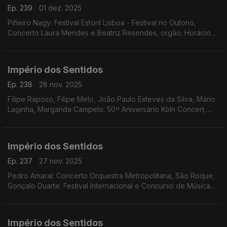
Ep. 239
01 dez. 2025
Piñeiro Nagy: Festival Estoril Lisboa - Festival no Outono,
Concerto Laura Mendes e Beatriz Resendes, orgão; Horácio
Ferreira e André Louro: Espetáculo-concerto "25 de Abril.
Chovia Muito e Chegou o Trator Novo" Penela
Império dos Sentidos
Ep. 238
28 nov. 2025
Filipe Raposo, Filipe Melo, João Paulo Esteves da Silva, Mário
Laginha, Margarida Campelo: 50º Aniversário Köln Concert;
Vanessa Pires: Ciclo Suggia Mats Lidstrom; Sara Fonseca e
José António Falcão: Terras Sem Sombra
Império dos Sentidos
Ep. 237
27 nov. 2025
Pedro Amaral: Concerto Orquestra Metropolitana, São Roque;
Gonçalo Duarte: Festival Internacional e Concurso de Música
Infante D. Henrique; Luís Tinoco: CD Kokyuu; Ana Rita Barata:
InShadow - Lisbon Screendance Festival
Império dos Sentidos