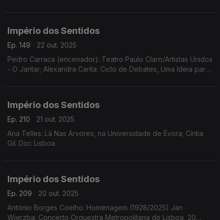
Império dos Sentidos
Ep. 149
22 out. 2025
Pedro Carraca (encenador): Teatro Paulo Claro/Artistas Unidos
- O Jantar; Alexandra Carita: Ciclo de Debates, Uma Ideia para
a Harmonia, dias 23 outubro, 14 novembro e 12 dezembro às
21h15 no Museu Arpad Szenes - Vieira da Silva
Império dos Sentidos
Ep. 210
21 out. 2025
Ana Telles: Lá Nas Árvores, na Universidade de Évora; Cíntia
Gil: Doc Lisboa
Império dos Sentidos
Ep. 209
20 out. 2025
António Borges Coelho: Homenagem (1928/2025) Jan
Wierzba: Concerto Orquestra Metropolitana de Lisboa, 20