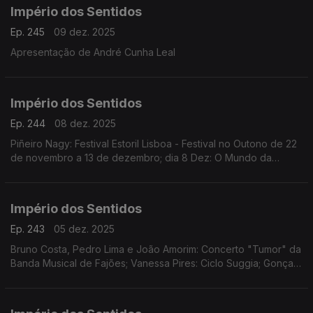
Império dos Sentidos
Ep. 245
09 dez. 2025
Apresentação de André Cunha Leal
Império dos Sentidos
Ep. 244
08 dez. 2025
Piñeiro Nagy: Festival Estoril Lisboa - Festival no Outono de 22
de novembro a 13 de dezembro; dia 8 Dez: O Mundo da
Ópera (Mozart | Händel | Rameau | Rossini | Offenbach)
Teatro Tivoli /17.00h
Império dos Sentidos
Ep. 243
05 dez. 2025
Bruno Costa, Pedro Lima e João Amorim: Concerto "Tumor" da
Banda Musical de Fajões; Vanessa Pires: Ciclo Suggia; Gonçalo
Duarte: Festival Internacional e Concurso de Música Infante D.
Henrique; Pedro Sena Nunes: InShadow