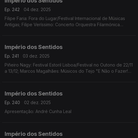
Império dos Sentidos
Ep. 242
04 dez. 2025
Filipe Faria: Fora do Lugar/Festival Internacional de Músicas
Antigas; Filipe Veríssimo: Concerto Orquestra Filarmónica
Portuguesa; Piñeiro Nagy: Festival Estoril Lisboa/Festival no
Outono Ana Rita Barata: InShadow
Império dos Sentidos
Ep. 241
03 dez. 2025
Piñeiro Nagy: Festival Estoril Lisboa/Festival no Outono de 22/11
a 13/12; Marcos Magalhães: Músicos do Tejo "E Não o Fazer!
Concerto-Ensaio-Pausa-Greve", 4/12 das 10h00 às 17h00 no
Teatro São Luiz
Império dos Sentidos
Ep. 240
02 dez. 2025
Apresentação: André Cunha Leal
Império dos Sentidos