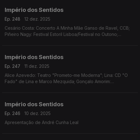
Império dos Sentidos
Ep. 248
12 dez. 2025
Cesário Costa: Concerto A Minha Mãe Ganso de Ravel, CCB;
Piñeiro Nagy: Festival Estoril Lisboa/Festival no Outono;
Osvaldo Ferreira: Concerto Oratória de Natal na Igreja da Lapa,
Porto; Pedro Sena Nunes: InShadow
Império dos Sentidos
Ep. 247
11 dez. 2025
Alice Azevedo: Teatro "Prometo-me Moderna"; Lina: CD "O
Fado" de Lina e Marco Mezquida; Gonçalo Amorim:
Teatro/"José Afonso, ao vivo nos Coliseus, 1983"
Império dos Sentidos
Ep. 246
10 dez. 2025
Apresentação de André Cunha Leal