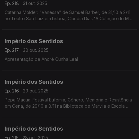
Ep. 218
31 out. 2025
Catarina Molder: "Vanessa" de Samuel Barber, de 31/10 a 2/11
no Teatro São Luiz em Lisboa; Cláudia Dias:"A Coleção do Meu
Pai/Amina" da coreógrafa e performer Cláudia Dias, dia 1/11 às
21h30 no Fórum Cultural do Seixal
Império dos Sentidos
Ep. 217
30 out. 2025
Apresentação de André Cunha Leal
Império dos Sentidos
Ep. 216
29 out. 2025
Pepa Macua: Festival Eufémia, Género, Memória e Resistência
em Cena, de 29/10 a 8/11 na Biblioteca de Marvila e Escola
Secundária de Camões em Lisboa;
João Almeida: morreu Jack DeJohnette, baterista de jazz
(1942-2025)
Império dos Sentidos
Ep. 215
28 out. 2025