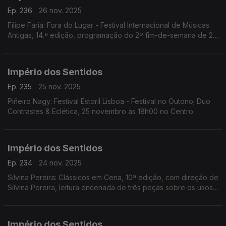
Ep. 236
26 nov. 2025
Filipe Faria: Fora do Lugar - Festival Internacional de Músicas
Antigas, 14.ª edição, programação do 2º fim-de-semana de 27
a 30 de Novembro; Ana Rita Barata: InShadow - Lisbon
Screendance Festival
Império dos Sentidos
Ep. 235
25 nov. 2025
Piñeiro Nagy: Festival Estoril Lisboa - Festival no Outono; Duo
Contrastes & Eclética, 25 novembro às 18h00 no Centro
Cultural de Cascais; Pedro Sena Nunes: InShadow - Lisbon
Screendance Festival, competição vídeo-dança
Império dos Sentidos
Ep. 234
24 nov. 2025
Silvina Pereira: Clássicos em Cena, 10ª edição, com direção de
Silvina Pereira, leitura encenada de três peças sobre os usos
e costumes da Lisboa Quinhentista, de 24 a 30 de Novembro
na Galeria Sá da Costa (Chiado)
Império dos Sentidos