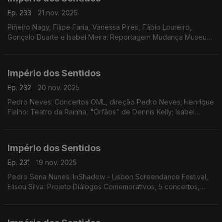
Ep. 233
21 nov. 2025
Piñeiro Nagy, Filipe Faria, Vanessa Pires, Fábio Loureiro,
Gonçalo Duarte e Isabel Meira: Reportagem Mudança Museu
da Música
Império dos Sentidos
Ep. 232
20 nov. 2025
Pedro Neves: Concertos OML, direção Pedro Neves; Henrique
Fialho: Teatro da Rainha, "Órfãos" de Dennis Kelly; Isabel
Meira: Reportagem Cacofone
Império dos Sentidos
Ep. 231
19 nov. 2025
Pedro Sena Nunes: InShadow - Lisbon Screendance Festival,
Eliseu Silva: Projeto Diálogos Comemorativos, 5 concertos,
CD's, livro e edição de partituras; Isabel Meira: Campanha de
restauros do Museu Música