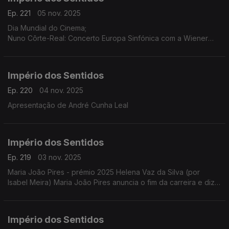
Ep. 221
05 nov. 2025
Dia Mundial do Cinema;
Nuno Côrte-Real: Concerto Europa Sinfónica com a Wiener
Concert Verein (Áustria) dia 5 de novembro às 21h30 no
Teatro-Cine Torres Vedras, ...
Império dos Sentidos
Ep. 220
04 nov. 2025
Apresentação de André Cunha Leal
Império dos Sentidos
Ep. 219
03 nov. 2025
Maria João Pires - prémio 2025 Helena Vaz da Silva (por
Isabel Meira) Maria João Pires anuncia o fim da carreira e diz
estar a atravessar "um processo de mudança radical".
Império dos Sentidos