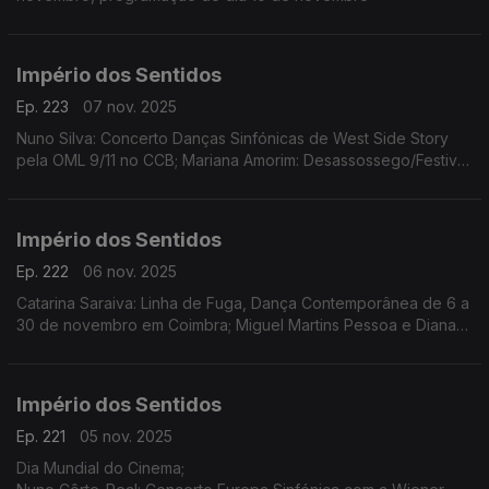
Império dos Sentidos
Ep. 223
07 nov. 2025
Nuno Silva: Concerto Danças Sinfónicas de West Side Story
pela OML 9/11 no CCB; Mariana Amorim: Desassossego/Festival
de curtas de videodança, 8 a 16/11 no Porto; Paulo Branco:
Leffest, 7 a 16/11 na Culturgest
Império dos Sentidos
Ep. 222
06 nov. 2025
Catarina Saraiva: Linha de Fuga, Dança Contemporânea de 6 a
30 de novembro em Coimbra; Miguel Martins Pessoa e Diana
Bernedo: Festival de Teatro Físico, de 6 a 9 de novembro em
Faro, O Palhaço Escultor de/com Pedro Toch
Império dos Sentidos
Ep. 221
05 nov. 2025
Dia Mundial do Cinema;