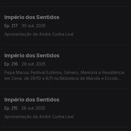
Pai/Amina" da coreógrafa e performer Cláudia Dias, dia 1/11 às
21h30 no Fórum Cultural do Seixal
Império dos Sentidos
Ep. 217
30 out. 2025
Apresentação de André Cunha Leal
Império dos Sentidos
Ep. 216
29 out. 2025
Pepa Macua: Festival Eufémia, Género, Memória e Resistência
em Cena, de 29/10 a 8/11 na Biblioteca de Marvila e Escola
Secundária de Camões em Lisboa;
João Almeida: morreu Jack DeJohnette, baterista de jazz
(1942-2025)
Império dos Sentidos
Ep. 215
28 out. 2025
Apresentação de André Cunha Leal