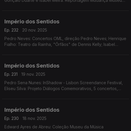
Gonçalo Duarte e Isabel Meira: Reportagem Mudança Museu
da Música
Império dos Sentidos
Ep. 232
20 nov. 2025
Pedro Neves: Concertos OML, direção Pedro Neves; Henrique
Fialho: Teatro da Rainha, "Órfãos" de Dennis Kelly; Isabel
Meira: Reportagem Cacofone
Império dos Sentidos
Ep. 231
19 nov. 2025
Pedro Sena Nunes: InShadow - Lisbon Screendance Festival,
Eliseu Silva: Projeto Diálogos Comemorativos, 5 concertos,
CD's, livro e edição de partituras; Isabel Meira: Campanha de
restauros do Museu Música
Império dos Sentidos
Ep. 230
18 nov. 2025
Edward Ayres de Abreu: Coleção Museu da Música