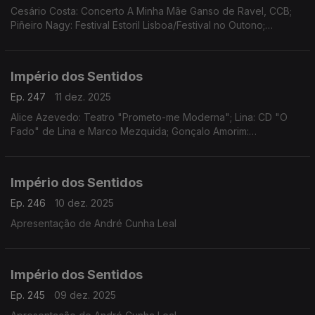
Cesário Costa: Concerto A Minha Mãe Ganso de Ravel, CCB;
Piñeiro Nagy: Festival Estoril Lisboa/Festival no Outono;
Osvaldo Ferreira: Concerto Oratória de Natal na Igreja da Lapa,
Porto; Pedro Sena Nunes: InShadow
Império dos Sentidos
Ep. 247
11 dez. 2025
Alice Azevedo: Teatro "Prometo-me Moderna"; Lina: CD "O
Fado" de Lina e Marco Mezquida; Gonçalo Amorim:
Teatro/"José Afonso, ao vivo nos Coliseus, 1983"
Império dos Sentidos
Ep. 246
10 dez. 2025
Apresentação de André Cunha Leal
Império dos Sentidos
Ep. 245
09 dez. 2025