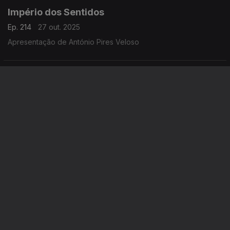
Império dos Sentidos
Ep. 214
27 out. 2025
Apresentação de António Pires Veloso
Império dos Sentidos
Ep. 213
24 out. 2025
Cesário Costa: Concerto de Halloween pela OSP e Coro do
TNSC; Andrea Conangla: Concerto OML; Sara Fonseca e José
António Falcão: Festival Terras Sem Sombra; Pedro Moreira
(oboé): Concerto Pedro Moreira e Maria Ferreira
Império dos Sentidos
Ep. 212
23 out. 2025
Apresentação: André Cunha Leal