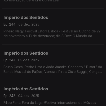
Apresentação de André Cunha Leal
Império dos Sentidos
Ep. 244
08 dez. 2025
Piñeiro Nagy: Festival Estoril Lisboa - Festival no Outono de 22
de novembro a 13 de dezembro; dia 8 Dez: O Mundo da
Ópera (Mozart | Händel | Rameau | Rossini | Offenbach)
Teatro Tivoli /17.00h
Império dos Sentidos
Ep. 243
05 dez. 2025
Bruno Costa, Pedro Lima e João Amorim: Concerto "Tumor" da
Banda Musical de Fajões; Vanessa Pires: Ciclo Suggia; Gonçalo
Duarte: Festival Internacional e Concurso de Música Infante D.
Henrique; Pedro Sena Nunes: InShadow
Império dos Sentidos
Ep. 242
04 dez. 2025
Filipe Faria: Fora do Lugar/Festival Internacional de Músicas