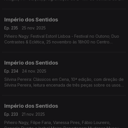
a 30 de Novembro; Ana Rita Barata: InShadow - Lisbon
Screendance Festival
Império dos Sentidos
Ep. 235
25 nov. 2025
Piñeiro Nagy: Festival Estoril Lisboa - Festival no Outono; Duo
Contrastes & Eclética, 25 novembro às 18h00 no Centro
Cultural de Cascais; Pedro Sena Nunes: InShadow - Lisbon
Screendance Festival, competição vídeo-dança
Império dos Sentidos
Ep. 234
24 nov. 2025
Silvina Pereira: Clássicos em Cena, 10ª edição, com direção de
Silvina Pereira, leitura encenada de três peças sobre os usos
e costumes da Lisboa Quinhentista, de 24 a 30 de Novembro
na Galeria Sá da Costa (Chiado)
Império dos Sentidos
Ep. 233
21 nov. 2025
Piñeiro Nagy, Filipe Faria, Vanessa Pires, Fábio Loureiro,