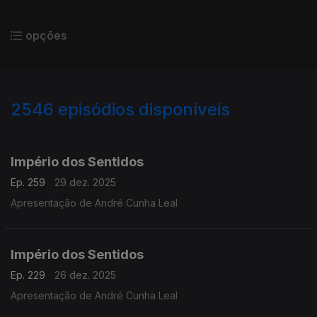
opções
2546
episódios disponíveis
895637
892162
888407
884677
Império dos Sentidos
Ep. 259
29 dez. 2025
Apresentação de André Cunha Leal
Império dos Sentidos
Ep. 229
26 dez. 2025
Apresentação de André Cunha Leal