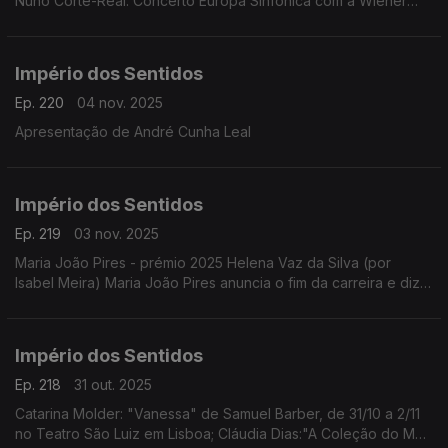
Nuno Côrte-Real: Concerto Europa Sinfónica com a Wiener
Concert Verein (Áustria) dia 5 de novembro às 21h30 no
Teatro-Cine Torres Vedras, ...
Império dos Sentidos
Ep. 220
04 nov. 2025
Apresentação de André Cunha Leal
Império dos Sentidos
Ep. 219
03 nov. 2025
Maria João Pires - prémio 2025 Helena Vaz da Silva (por
Isabel Meira) Maria João Pires anuncia o fim da carreira e diz
estar a atravessar "um processo de mudança radical".
Império dos Sentidos
Ep. 218
31 out. 2025
Catarina Molder: "Vanessa" de Samuel Barber, de 31/10 a 2/11
no Teatro São Luiz em Lisboa; Cláudia Dias:"A Coleção do Meu