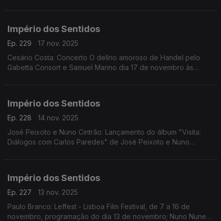
Império dos Sentidos
Ep. 229
17 nov. 2025
Cesário Costa: Concerto O delírio amoroso de Handel pelo
Gabetta Consort e Samuel Marino dia 17 de novembro às
20h00 no CCB, Conversa Pré-Concerto por Cesário Costa; ...
Império dos Sentidos
Ep. 228
14 nov. 2025
José Peixoto e Nuno Cintrão: Lançamento do álbum "Visita:
Diálogos com Carlos Paredes" de José Peixoto e Nuno
Cintrão; Vanessa Pires: Ciclo Suggia, homenagem a
Guilhermina Suggia; Beatriz Teodósio: Somos Todas Baba
Yaga
Império dos Sentidos
Ep. 227
13 nov. 2025
Paulo Branco: Leffest - Lisboa Film Festival, de 7 a 16 de
novembro, programação do dia 13 de novembro; Nuno Nunes: