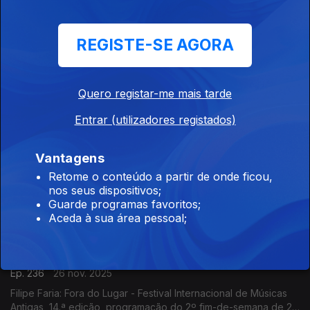
Ferreira e André Louro: Espetáculo-concerto "25 de Abril.
Chovia Muito e Chegou o Trator Novo" Penela
REGISTE-SE AGORA
Império dos Sentidos
Ep. 238
28 nov. 2025
Filipe Raposo, Filipe Melo, João Paulo Esteves da Silva, Mário
Quero registar-me mais tarde
Laginha, Margarida Campelo: 50º Aniversário Köln Concert;
Vanessa Pires: Ciclo Suggia Mats Lidstrom; Sara Fonseca e
Entrar (utilizadores registados)
José António Falcão: Terras Sem Sombra
Império dos Sentidos
Vantagens
Ep. 237
27 nov. 2025
Retome o conteúdo a partir de onde ficou,
Pedro Amaral: Concerto Orquestra Metropolitana, São Roque;
nos seus dispositivos;
Gonçalo Duarte: Festival Internacional e Concurso de Música
Guarde programas favoritos;
Infante D. Henrique; Luís Tinoco: CD Kokyuu; Ana Rita Barata:
Aceda à sua área pessoal;
InShadow - Lisbon Screendance Festival
Império dos Sentidos
Ep. 236
26 nov. 2025
Filipe Faria: Fora do Lugar - Festival Internacional de Músicas
Antigas, 14.ª edição, programação do 2º fim-de-semana de 27