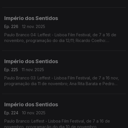
Teatro Lilith, encenação de Nuno Nunes com Diana Narciso e
Hugo Inácio. ...
Império dos Sentidos
Ep. 226
12 nov. 2025
Paulo Branco 04: Leffest - Lisboa Film Festival, de 7 a 16 de
novembro, programação do dia 12/11; Ricardo Coelho:
Concerto Antena 2 - Quinteto Ricardo Coelho, 12/11, 9h00 no
Liceu Camões, apresentação do disco Kohelet
Império dos Sentidos
Ep. 225
11 nov. 2025
Paulo Branco 03: Leffest - Lisboa Film Festival, de 7 a 16 nov,
programação dia 11 de novembro; Ana Rita Barata e Pedro
Sena Nunes: InShadow - Lisbon Screendance Festival (vídeo-
dança e performance) de 11nov a 19 dez
Império dos Sentidos
Ep. 224
10 nov. 2025
Paulo Branco: Leffest - Lisboa Film Festival, de 7 a 16 de
novembro, programação do dia 10 de novembro