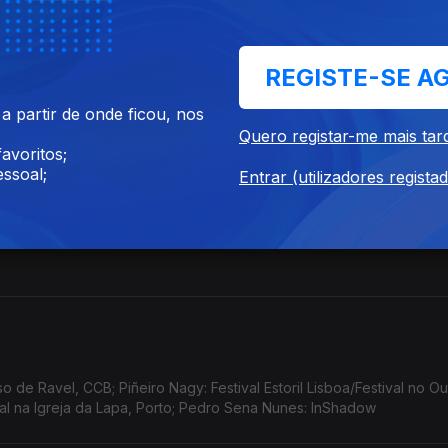
REGISTE-SE A
 partir de onde ficou, nos
Quero registar-me mais tar
avoritos;
ssoal;
Entrar (utilizadores regista
de Ravel, CCB; Piñeiro Nagy: Festival Estoril Lisboa/Festival no Ou
tal na Igreja da Lapa, Porto; Pedro Sena Nunes: InShadow