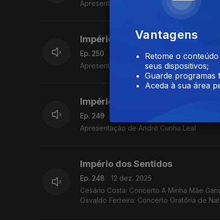
Apresentação de André Cunha Leal
Vantagens
Império dos Sentidos
Ep. 250
16 dez. 2025
Retome o conteúdo a
seus dispositivos;
Apresentação de André Cunha Leal
Guarde programas f
Aceda à sua área pe
Império dos Sentidos
Ep. 249
15 dez. 2025
Apresentação de André Cunha Leal
Império dos Sentidos
Ep. 248
12 dez. 2025
Cesário Costa: Concerto A Minha Mãe Ganso 
Osvaldo Ferreira: Concerto Oratória de Na