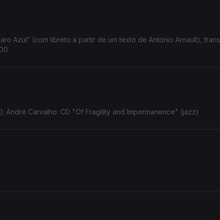
ro Azul” (com libreto a partir de um texto de António Arnault), tran
h00
); André Carvalho: CD "Of Fragility and Impermanence" (jazz)