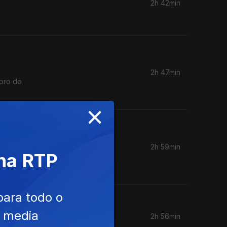
2h 42min
2h 47min
Coro do
×
2h 59min
 na RTP
para todo o
e media
2h 56min