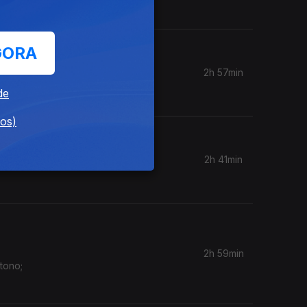
GORA
2h 57min
de
dos)
2h 41min
2h 59min
tono;