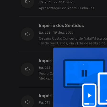
Ep. 254
22 dez. 2025
Apresentação de André Cunha Leal
Império dos Sentidos
Ep. 253
19 dez. 2025
Cesário Costa: Concerto de Natal/Missa par
TN de São Carlos, dia 21 de dezembro no
Império dos Sentidos
Ep. 252
18 dez. 2025
Pedro Carneiro: Concertos de Natal da Jovem Orquestra Portuguesa, M
Metropolitana de Lisboa
Império dos Sentidos
Ep. 251
17 dez. 2025