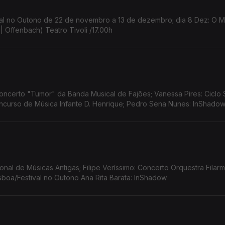
estival no Outono de 22 de novembro a 13 de dezembro; dia 8 Dez: O
| Offenbach) Teatro Tivoli /17.00h
ncerto "Tumor" da Banda Musical de Fajões; Vanessa Pires: Ciclo 
Concurso de Música Infante D. Henrique; Pedro Sena Nunes: InShado
cional de Músicas Antigas; Filipe Veríssimo: Concerto Orquestra Filar
Lisboa/Festival no Outono Ana Rita Barata: InShadow