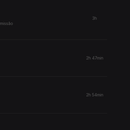
3h
smissão
2h 47min
2h 54min