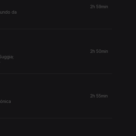
2h 59min
 Mundo da
2h 50min
Suggia;
w
2h 55min
mónica