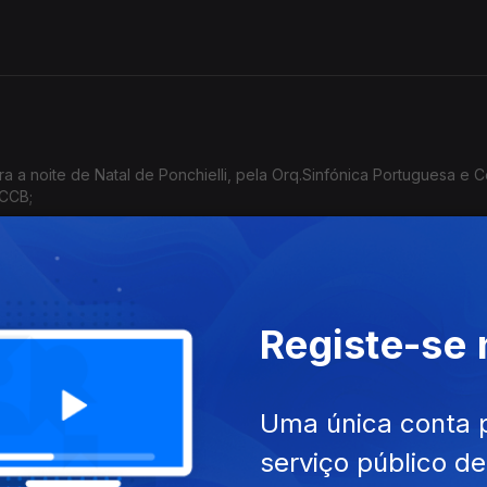
a a noite de Natal de Ponchielli, pela Orq.Sinfónica Portuguesa e 
 CCB;
Registe-se
iguel Azguime: Concerto de Natal, Orquestra
Uma única conta 
serviço público d