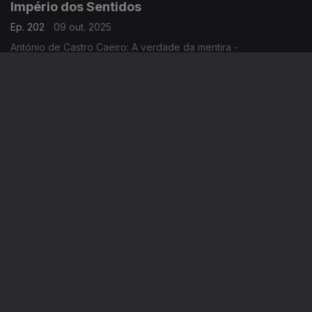
Império dos Sentidos
Ep. 202
09 out. 2025
António de Castro Caeiro: A verdade da mentira -
Conferências CCB, de 9 Out. 2025 a Março 2026; Elisabete
Curtinhal: Festival Internacional SeixalJazz
Império dos Sentidos
Ep. 201
08 out. 2025
António de Castro Caeiro: livro "Sobre Sentimentos"; Jorge
Chaminé: Concerto em Mafra
Império dos Sentidos
Ep. 200
07 out. 2025
Yo-Yo Ma, 70 anos - Reportagem da Isabel Meira