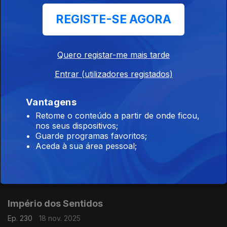
Piñeiro Nagy, Filipe Faria, Vanessa Pires, Fábio Loureiro,
Gonçalo Duarte e Isabel Meira: Reportagem Mudança Museu
REGISTE-SE AGORA
da Música
Império dos Sentidos
Quero registar-me mais tarde
Ep. 232
20 nov. 2025
Entrar (utilizadores registados)
Pedro Neves: Concertos OML, direção Pedro Neves; Henrique
Fialho: Teatro da Rainha, "Órfãos" de Dennis Kelly; Isabel
Meira: Reportagem Cacofone
Vantagens
Retome o conteúdo a partir de onde ficou,
nos seus dispositivos;
Império dos Sentidos
Guarde programas favoritos;
Ep. 231
19 nov. 2025
Aceda à sua área pessoal;
Pedro Sena Nunes: InShadow - Lisbon Screendance Festival,
Eliseu Silva: Projeto Diálogos Comemorativos, 5 concertos,
CD's, livro e edição de partituras; Isabel Meira: Campanha de
restauros do Museu Música
Império dos Sentidos
Ep. 230
18 nov. 2025