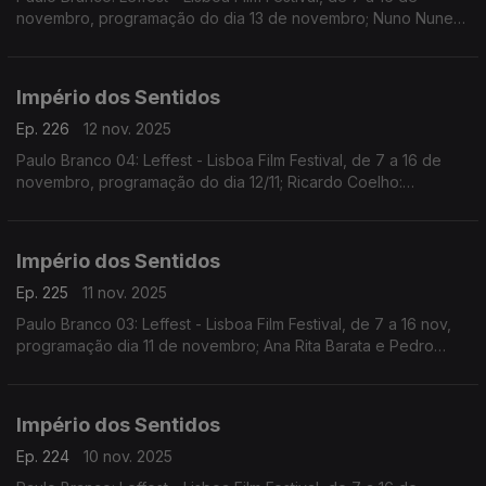
novembro, programação do dia 13 de novembro; Nuno Nunes:
Teatro Lilith, encenação de Nuno Nunes com Diana Narciso e
Hugo Inácio. ...
Império dos Sentidos
Ep. 226
12 nov. 2025
Paulo Branco 04: Leffest - Lisboa Film Festival, de 7 a 16 de
novembro, programação do dia 12/11; Ricardo Coelho:
Concerto Antena 2 - Quinteto Ricardo Coelho, 12/11, 9h00 no
Liceu Camões, apresentação do disco Kohelet
Império dos Sentidos
Ep. 225
11 nov. 2025
Paulo Branco 03: Leffest - Lisboa Film Festival, de 7 a 16 nov,
programação dia 11 de novembro; Ana Rita Barata e Pedro
Sena Nunes: InShadow - Lisbon Screendance Festival (vídeo-
dança e performance) de 11nov a 19 dez
Império dos Sentidos
Ep. 224
10 nov. 2025