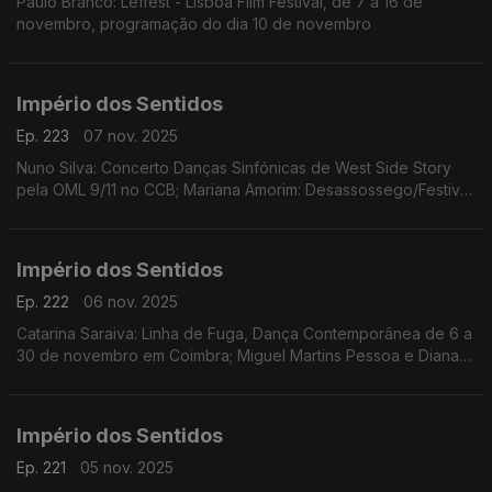
Paulo Branco: Leffest - Lisboa Film Festival, de 7 a 16 de
novembro, programação do dia 10 de novembro
Império dos Sentidos
Ep. 223
07 nov. 2025
Nuno Silva: Concerto Danças Sinfónicas de West Side Story
pela OML 9/11 no CCB; Mariana Amorim: Desassossego/Festival
de curtas de videodança, 8 a 16/11 no Porto; Paulo Branco:
Leffest, 7 a 16/11 na Culturgest
Império dos Sentidos
Ep. 222
06 nov. 2025
Catarina Saraiva: Linha de Fuga, Dança Contemporânea de 6 a
30 de novembro em Coimbra; Miguel Martins Pessoa e Diana
Bernedo: Festival de Teatro Físico, de 6 a 9 de novembro em
Faro, O Palhaço Escultor de/com Pedro Toch
Império dos Sentidos
Ep. 221
05 nov. 2025