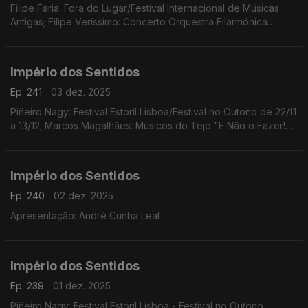
Filipe Faria: Fora do Lugar/Festival Internacional de Músicas
Antigas; Filipe Veríssimo: Concerto Orquestra Filarmónica
Portuguesa; Piñeiro Nagy: Festival Estoril Lisboa/Festival no
Outono Ana Rita Barata: InShadow
Império dos Sentidos
Ep. 241
03 dez. 2025
Piñeiro Nagy: Festival Estoril Lisboa/Festival no Outono de 22/11
a 13/12; Marcos Magalhães: Músicos do Tejo "E Não o Fazer!
Concerto-Ensaio-Pausa-Greve", 4/12 das 10h00 às 17h00 no
Teatro São Luiz
Império dos Sentidos
Ep. 240
02 dez. 2025
Apresentação: André Cunha Leal
Império dos Sentidos
Ep. 239
01 dez. 2025
Piñeiro Nagy: Festival Estoril Lisboa - Festival no Outono,