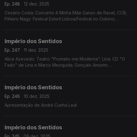
Ep. 248
12 dez. 2025
Cesário Costa: Concerto A Minha Mãe Ganso de Ravel, CCB;
Piñeiro Nagy: Festival Estoril Lisboa/Festival no Outono;
Osvaldo Ferreira: Concerto Oratória de Natal na Igreja da Lapa,
Porto; Pedro Sena Nunes: InShadow
Império dos Sentidos
Ep. 247
11 dez. 2025
Alice Azevedo: Teatro "Prometo-me Moderna"; Lina: CD "O
Fado" de Lina e Marco Mezquida; Gonçalo Amorim:
Teatro/"José Afonso, ao vivo nos Coliseus, 1983"
Império dos Sentidos
Ep. 246
10 dez. 2025
Apresentação de André Cunha Leal
Império dos Sentidos
Ep. 245
09 dez. 2025