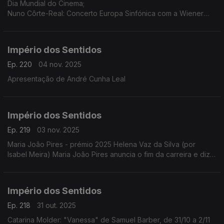
Dia Mundial do Cinema;
Nuno Côrte-Real: Concerto Europa Sinfónica com a Wiener
Concert Verein (Áustria) dia 5 de novembro às 21h30 no
Teatro-Cine Torres Vedras, ...
Império dos Sentidos
Ep. 220
04 nov. 2025
Apresentação de André Cunha Leal
Império dos Sentidos
Ep. 219
03 nov. 2025
Maria João Pires - prémio 2025 Helena Vaz da Silva (por
Isabel Meira) Maria João Pires anuncia o fim da carreira e diz
estar a atravessar "um processo de mudança radical".
Império dos Sentidos
Ep. 218
31 out. 2025
Catarina Molder: "Vanessa" de Samuel Barber, de 31/10 a 2/11