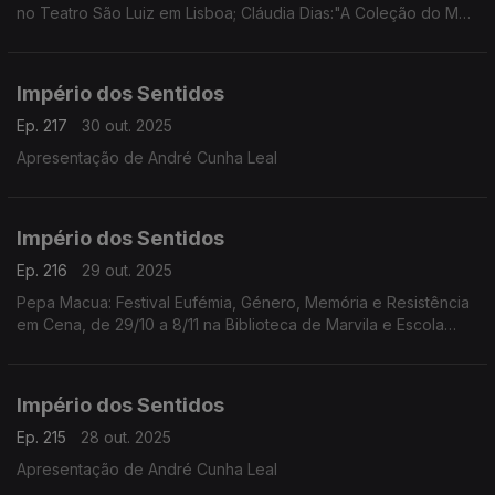
no Teatro São Luiz em Lisboa; Cláudia Dias:"A Coleção do Meu
Pai/Amina" da coreógrafa e performer Cláudia Dias, dia 1/11 às
21h30 no Fórum Cultural do Seixal
Império dos Sentidos
Ep. 217
30 out. 2025
Apresentação de André Cunha Leal
Império dos Sentidos
Ep. 216
29 out. 2025
Pepa Macua: Festival Eufémia, Género, Memória e Resistência
em Cena, de 29/10 a 8/11 na Biblioteca de Marvila e Escola
Secundária de Camões em Lisboa;
João Almeida: morreu Jack DeJohnette, baterista de jazz
(1942-2025)
Império dos Sentidos
Ep. 215
28 out. 2025
Apresentação de André Cunha Leal