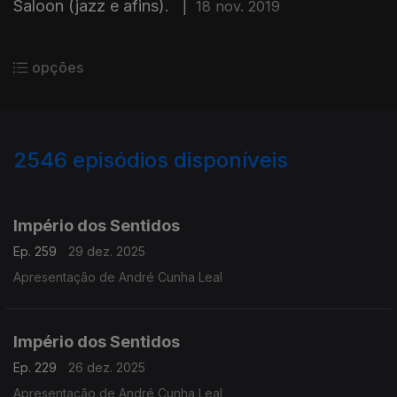
Saloon (jazz e afins).
|
18 nov. 2019
opções
2546
episódios disponíveis
895637
892162
888407
884677
880350
Império dos Sentidos
Ep. 259
29 dez. 2025
Apresentação de André Cunha Leal
Império dos Sentidos
Ep. 229
26 dez. 2025
Apresentação de André Cunha Leal