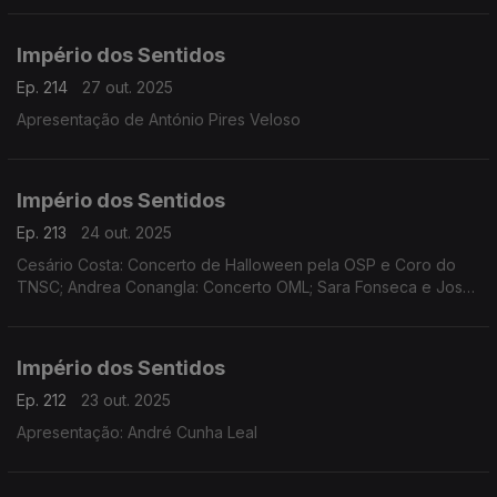
Império dos Sentidos
Ep. 214
27 out. 2025
Apresentação de António Pires Veloso
Império dos Sentidos
Ep. 213
24 out. 2025
Cesário Costa: Concerto de Halloween pela OSP e Coro do
TNSC; Andrea Conangla: Concerto OML; Sara Fonseca e José
António Falcão: Festival Terras Sem Sombra; Pedro Moreira
(oboé): Concerto Pedro Moreira e Maria Ferreira
Império dos Sentidos
Ep. 212
23 out. 2025
Apresentação: André Cunha Leal