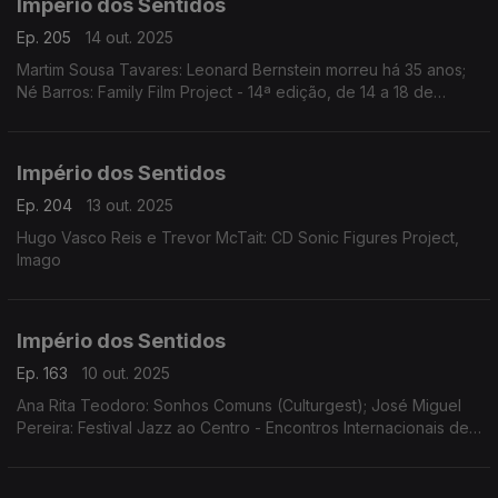
Império dos Sentidos
Ep. 205
14 out. 2025
Martim Sousa Tavares: Leonard Bernstein morreu há 35 anos;
Né Barros: Family Film Project - 14ª edição, de 14 a 18 de
outubro no Cinema Batalha, no Porto
Império dos Sentidos
Ep. 204
13 out. 2025
Hugo Vasco Reis e Trevor McTait: CD Sonic Figures Project,
Imago
Império dos Sentidos
Ep. 163
10 out. 2025
Ana Rita Teodoro: Sonhos Comuns (Culturgest); José Miguel
Pereira: Festival Jazz ao Centro - Encontros Internacionais de
Jazz de Coimbra de 10 a 19 de Outubro; Sara Fonseca e José
António Falcão: Festival Terras Sem Sombra em Sines dias 11 e
12 de outubro