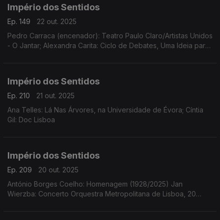
Império dos Sentidos
Ep. 149
22 out. 2025
Pedro Carraca (encenador): Teatro Paulo Claro/Artistas Unidos
- O Jantar; Alexandra Carita: Ciclo de Debates, Uma Ideia para
a Harmonia, dias 23 outubro, 14 novembro e 12 dezembro às
21h15 no Museu Arpad Szenes - Vieira da Silva
Império dos Sentidos
Ep. 210
21 out. 2025
Ana Telles: Lá Nas Árvores, na Universidade de Évora; Cíntia
Gil: Doc Lisboa
Império dos Sentidos
Ep. 209
20 out. 2025
António Borges Coelho: Homenagem (1928/2025) Jan
Wierzba: Concerto Orquestra Metropolitana de Lisboa, 20
outubro, 21h00 no Tivoli em Lisboa