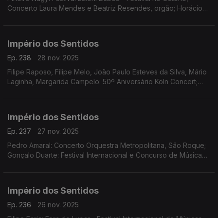
Concerto Laura Mendes e Beatriz Resendes, orgão; Horácio
Ferreira e André Louro: Espetáculo-concerto "25 de Abril.
Chovia Muito e Chegou o Trator Novo" Penela
Império dos Sentidos
Ep. 238
28 nov. 2025
Filipe Raposo, Filipe Melo, João Paulo Esteves da Silva, Mário
Laginha, Margarida Campelo: 50º Aniversário Köln Concert;
Vanessa Pires: Ciclo Suggia Mats Lidstrom; Sara Fonseca e
José António Falcão: Terras Sem Sombra
Império dos Sentidos
Ep. 237
27 nov. 2025
Pedro Amaral: Concerto Orquestra Metropolitana, São Roque;
Gonçalo Duarte: Festival Internacional e Concurso de Música
Infante D. Henrique; Luís Tinoco: CD Kokyuu; Ana Rita Barata:
InShadow - Lisbon Screendance Festival
Império dos Sentidos
Ep. 236
26 nov. 2025