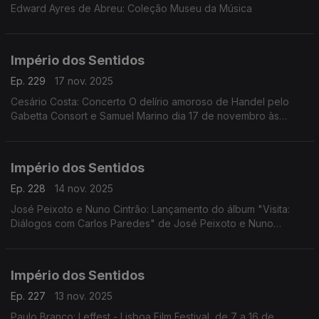
Edward Ayres de Abreu: Coleção Museu da Música
Império dos Sentidos
Ep. 229
17 nov. 2025
Cesário Costa: Concerto O delírio amoroso de Handel pelo
Gabetta Consort e Samuel Marino dia 17 de novembro às
20h00 no CCB, Conversa Pré-Concerto por Cesário Costa; ...
Império dos Sentidos
Ep. 228
14 nov. 2025
José Peixoto e Nuno Cintrão: Lançamento do álbum "Visita:
Diálogos com Carlos Paredes" de José Peixoto e Nuno
Cintrão; Vanessa Pires: Ciclo Suggia, homenagem a
Guilhermina Suggia; Beatriz Teodósio: Somos Todas Baba
Yaga
Império dos Sentidos
Ep. 227
13 nov. 2025
Paulo Branco: Leffest - Lisboa Film Festival, de 7 a 16 de