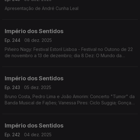
Apresentação de André Cunha Leal
Império dos Sentidos
Ep. 244
08 dez. 2025
Piñeiro Nagy: Festival Estoril Lisboa - Festival no Outono de 22
de novembro a 13 de dezembro; dia 8 Dez: O Mundo da
Ópera (Mozart | Händel | Rameau | Rossini | Offenbach)
Teatro Tivoli /17.00h
Império dos Sentidos
Ep. 243
05 dez. 2025
Bruno Costa, Pedro Lima e João Amorim: Concerto "Tumor" da
Banda Musical de Fajões; Vanessa Pires: Ciclo Suggia; Gonçalo
Duarte: Festival Internacional e Concurso de Música Infante D.
Henrique; Pedro Sena Nunes: InShadow
Império dos Sentidos
Ep. 242
04 dez. 2025