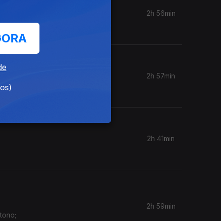
2h 56min
GORA
de
2h 57min
dos)
2h 41min
2h 59min
tono;