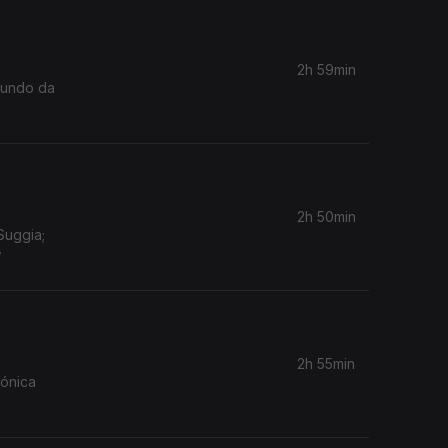
2h 59min
 Mundo da
2h 50min
Suggia;
w
2h 55min
mónica