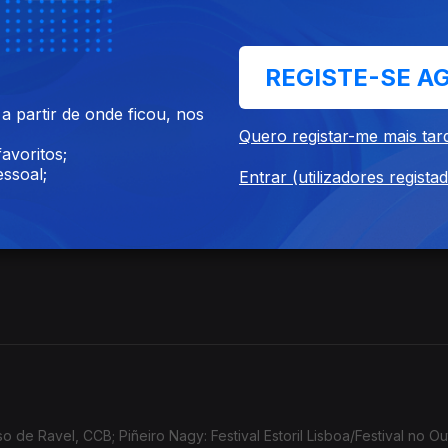
REGISTE-SE A
 partir de onde ficou, nos
Quero registar-me mais tar
avoritos;
ssoal;
Entrar (utilizadores regista
de Ravel, CCB; Piñeiro Nagy: Festival Estoril Lisboa/Festival no Ou