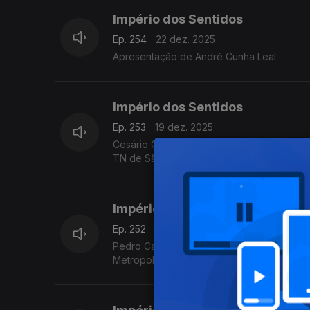
Império dos Sentidos
Ep. 254
22 dez. 2025
Apresentação de André Cunha Leal
Império dos Sentidos
Ep. 253
19 dez. 2025
Cesário Costa: Concerto de Natal/Missa par
TN de São Carlos, dia 21 de dezembro no
Império dos Sentidos
Ep. 252
18 dez. 2025
Pedro Carneiro: Concertos de Natal da Jovem Orquestra Portuguesa, M
Metropolitana de Lisboa