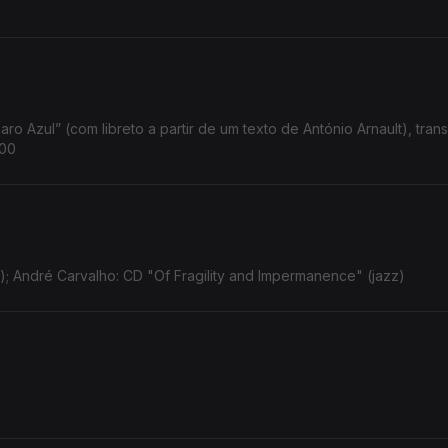
ro Azul” (com libreto a partir de um texto de António Arnault), tran
h00
); André Carvalho: CD "Of Fragility and Impermanence" (jazz)