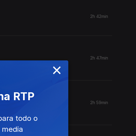
2h 42min
2h 47min
×
Coro do
 na RTP
2h 59min
para todo o
e media