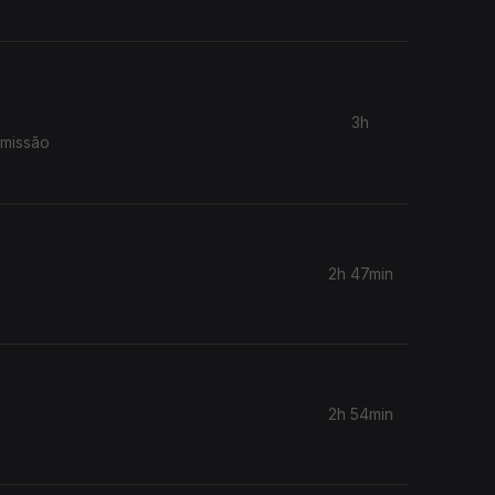
3h
smissão
2h 47min
2h 54min