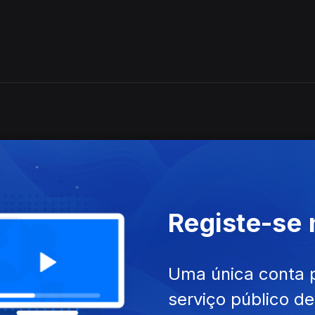
a a noite de Natal de Ponchielli, pela Orq.Sinfónica Portuguesa e 
 CCB;
Registe-se
iguel Azguime: Concerto de Natal, Orquestra
Uma única conta 
serviço público d