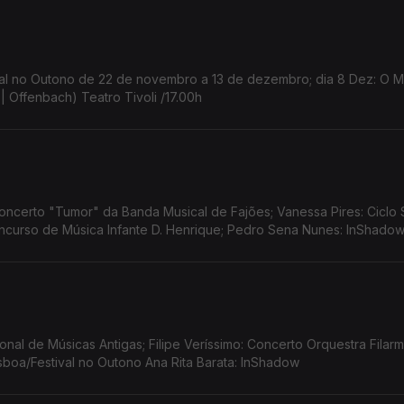
estival no Outono de 22 de novembro a 13 de dezembro; dia 8 Dez: O
| Offenbach) Teatro Tivoli /17.00h
ncerto "Tumor" da Banda Musical de Fajões; Vanessa Pires: Ciclo 
Concurso de Música Infante D. Henrique; Pedro Sena Nunes: InShado
cional de Músicas Antigas; Filipe Veríssimo: Concerto Orquestra Filar
Lisboa/Festival no Outono Ana Rita Barata: InShadow