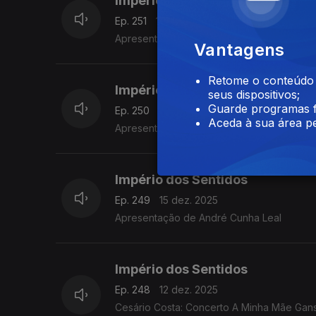
Império dos Sentidos
Ep. 251
17 dez. 2025
Apresentação de André Cunha Leal
Vantagens
Retome o conteúdo a
Império dos Sentidos
seus dispositivos;
Guarde programas f
Ep. 250
16 dez. 2025
Aceda à sua área pe
Apresentação de André Cunha Leal
Império dos Sentidos
Ep. 249
15 dez. 2025
Apresentação de André Cunha Leal
Império dos Sentidos
Ep. 248
12 dez. 2025
Cesário Costa: Concerto A Minha Mãe Ganso 