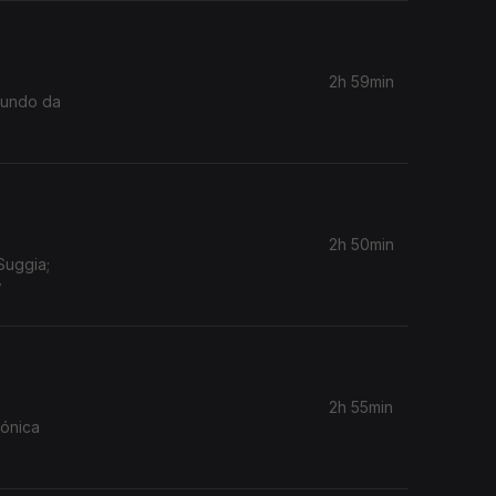
2h 59min
 Mundo da
2h 50min
Suggia;
w
2h 55min
mónica