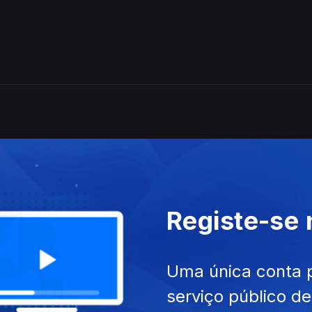
a a noite de Natal de Ponchielli, pela Orq.Sinfónica Portuguesa e 
 CCB;
Registe-se
iguel Azguime: Concerto de Natal, Orquestra
Uma única conta 
serviço público d