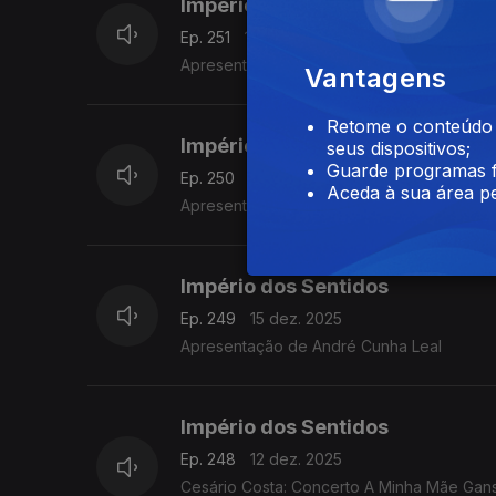
Império dos Sentidos
Ep. 251
17 dez. 2025
Apresentação de André Cunha Leal
Vantagens
Retome o conteúdo a
Império dos Sentidos
seus dispositivos;
Guarde programas f
Ep. 250
16 dez. 2025
Aceda à sua área pe
Apresentação de André Cunha Leal
Império dos Sentidos
Ep. 249
15 dez. 2025
Apresentação de André Cunha Leal
Império dos Sentidos
Ep. 248
12 dez. 2025
Cesário Costa: Concerto A Minha Mãe Ganso 