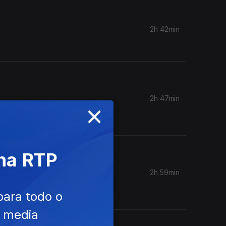
2h 42min
2h 47min
×
Coro do
 na RTP
2h 59min
para todo o
e media