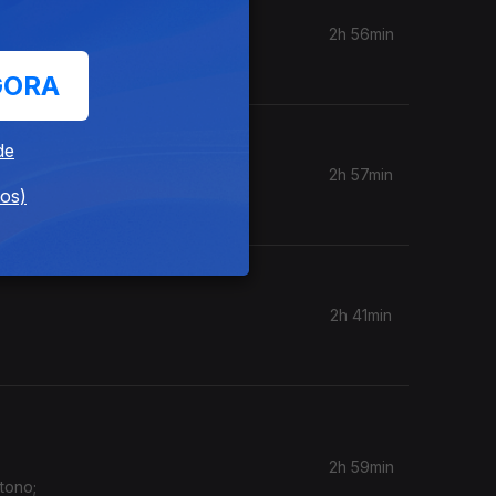
2h 56min
GORA
de
2h 57min
dos)
2h 41min
2h 59min
tono;