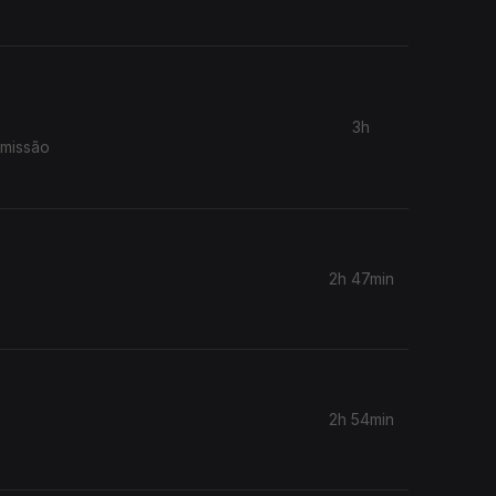
3h
smissão
2h 47min
2h 54min