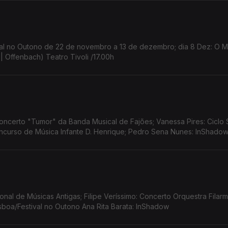
estival no Outono de 22 de novembro a 13 de dezembro; dia 8 Dez: O
| Offenbach) Teatro Tivoli /17.00h
ncerto "Tumor" da Banda Musical de Fajões; Vanessa Pires: Ciclo 
Concurso de Música Infante D. Henrique; Pedro Sena Nunes: InShado
cional de Músicas Antigas; Filipe Veríssimo: Concerto Orquestra Filar
Lisboa/Festival no Outono Ana Rita Barata: InShadow