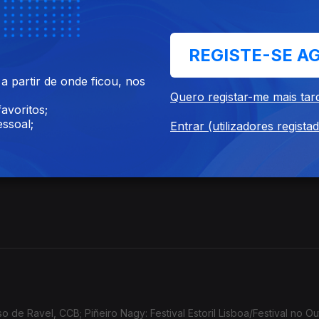
REGISTE-SE A
 partir de onde ficou, nos
Quero registar-me mais tar
avoritos;
ssoal;
Entrar (utilizadores regista
de Ravel, CCB; Piñeiro Nagy: Festival Estoril Lisboa/Festival no Ou