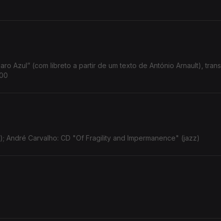
ro Azul” (com libreto a partir de um texto de António Arnault), tran
h00
); André Carvalho: CD "Of Fragility and Impermanence" (jazz)