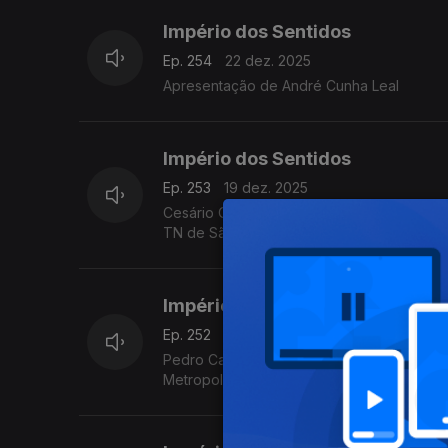
Império dos Sentidos
Ep. 254
22 dez. 2025
Apresentação de André Cunha Leal
Império dos Sentidos
Ep. 253
19 dez. 2025
Cesário Costa: Concerto de Natal/Missa par
TN de São Carlos, dia 21 de dezembro no
Império dos Sentidos
Ep. 252
18 dez. 2025
Pedro Carneiro: Concertos de Natal da Jovem Orquestra Portuguesa, M
Metropolitana de Lisboa