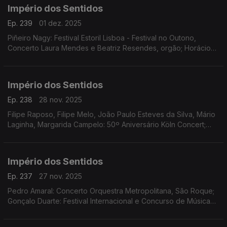
Império dos Sentidos
Ep. 239
01 dez. 2025
Piñeiro Nagy: Festival Estoril Lisboa - Festival no Outono,
Concerto Laura Mendes e Beatriz Resendes, orgão; Horácio
Ferreira e André Louro: Espetáculo-concerto "25 de Abril.
Chovia Muito e Chegou o Trator Novo" Penela
Império dos Sentidos
Ep. 238
28 nov. 2025
Filipe Raposo, Filipe Melo, João Paulo Esteves da Silva, Mário
Laginha, Margarida Campelo: 50º Aniversário Köln Concert;
Vanessa Pires: Ciclo Suggia Mats Lidstrom; Sara Fonseca e
José António Falcão: Terras Sem Sombra
Império dos Sentidos
Ep. 237
27 nov. 2025
Pedro Amaral: Concerto Orquestra Metropolitana, São Roque;
Gonçalo Duarte: Festival Internacional e Concurso de Música
Infante D. Henrique; Luís Tinoco: CD Kokyuu; Ana Rita Barata:
InShadow - Lisbon Screendance Festival