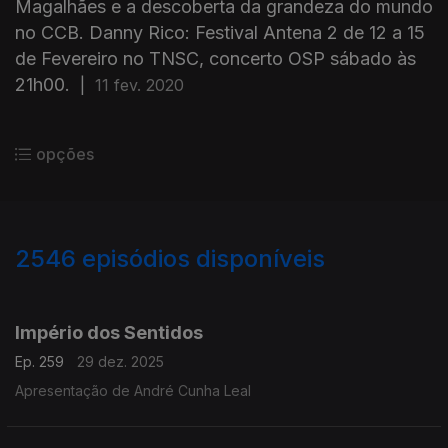
Magalhães e a descoberta da grandeza do mundo
no CCB. Danny Rico: Festival Antena 2 de 12 a 15
de Fevereiro no TNSC, concerto OSP sábado às
21h00.
|
11 fev. 2020
opções
2546
episódios disponíveis
895637
892162
888407
884677
880350
876754
Império dos Sentidos
Ep. 259
29 dez. 2025
Apresentação de André Cunha Leal