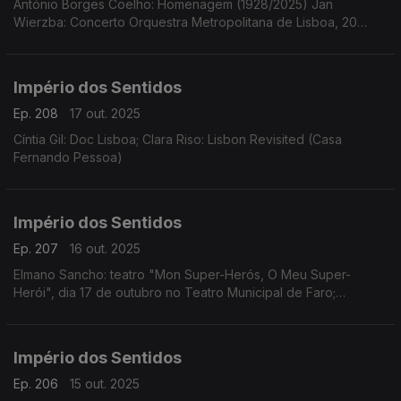
António Borges Coelho: Homenagem (1928/2025) Jan
Wierzba: Concerto Orquestra Metropolitana de Lisboa, 20
outubro, 21h00 no Tivoli em Lisboa
Império dos Sentidos
Ep. 208
17 out. 2025
Cíntia Gil: Doc Lisboa; Clara Riso: Lisbon Revisited (Casa
Fernando Pessoa)
Império dos Sentidos
Ep. 207
16 out. 2025
Elmano Sancho: teatro "Mon Super-Herós, O Meu Super-
Herói", dia 17 de outubro no Teatro Municipal de Faro;
Fernando Serafim e Tiago Hora: CD Memória
Império dos Sentidos
Ep. 206
15 out. 2025