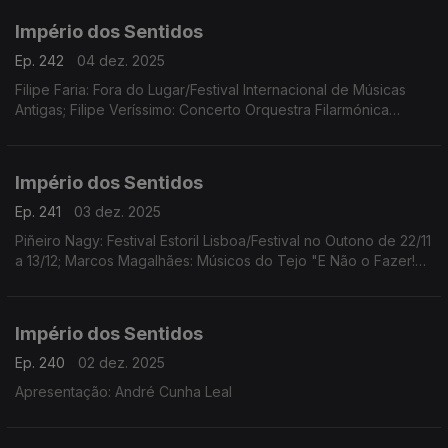
Império dos Sentidos
Ep. 242
04 dez. 2025
Filipe Faria: Fora do Lugar/Festival Internacional de Músicas
Antigas; Filipe Veríssimo: Concerto Orquestra Filarmónica
Portuguesa; Piñeiro Nagy: Festival Estoril Lisboa/Festival no
Outono Ana Rita Barata: InShadow
Império dos Sentidos
Ep. 241
03 dez. 2025
Piñeiro Nagy: Festival Estoril Lisboa/Festival no Outono de 22/11
a 13/12; Marcos Magalhães: Músicos do Tejo "E Não o Fazer!
Concerto-Ensaio-Pausa-Greve", 4/12 das 10h00 às 17h00 no
Teatro São Luiz
Império dos Sentidos
Ep. 240
02 dez. 2025
Apresentação: André Cunha Leal