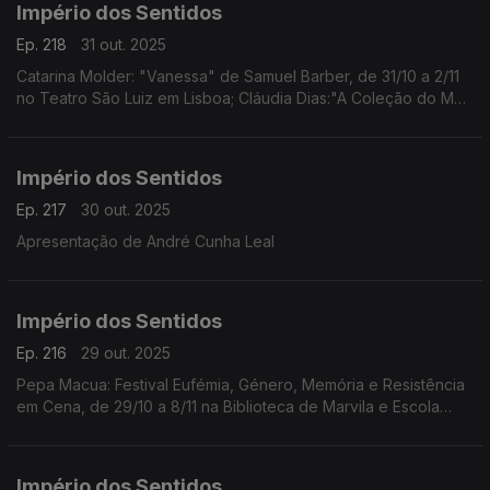
Império dos Sentidos
Ep. 218
31 out. 2025
Catarina Molder: "Vanessa" de Samuel Barber, de 31/10 a 2/11
no Teatro São Luiz em Lisboa; Cláudia Dias:"A Coleção do Meu
Pai/Amina" da coreógrafa e performer Cláudia Dias, dia 1/11 às
21h30 no Fórum Cultural do Seixal
Império dos Sentidos
Ep. 217
30 out. 2025
Apresentação de André Cunha Leal
Império dos Sentidos
Ep. 216
29 out. 2025
Pepa Macua: Festival Eufémia, Género, Memória e Resistência
em Cena, de 29/10 a 8/11 na Biblioteca de Marvila e Escola
Secundária de Camões em Lisboa;
João Almeida: morreu Jack DeJohnette, baterista de jazz
(1942-2025)
Império dos Sentidos