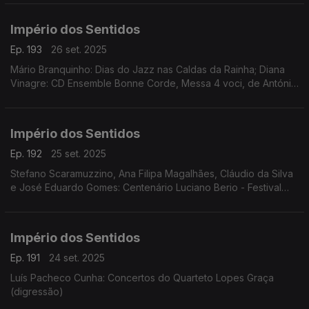
Império dos Sentidos
Ep. 193
26 set. 2025
Mário Branquinho: Dias do Jazz nas Caldas da Rainha; Diana
Vinagre: CD Ensemble Bonne Corde, Messa 4 voci, de António
de Pádua Puzzi; Bernardo Mariano: Festival Cantabile;
Jonathan Silva, Inês Filipe: espetáculo Némesis
Império dos Sentidos
Ep. 192
25 set. 2025
Stefano Scaramuzzino, Ana Filipa Magalhães, Cláudio da Silva
e José Eduardo Gomes: Centenário Luciano Berio - Festival
Teatro Música
Império dos Sentidos
Ep. 191
24 set. 2025
Luís Pacheco Cunha: Concertos do Quarteto Lopes Graça
(digressão)