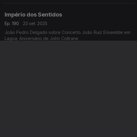
Império dos Sentidos
Ep. 190
23 set. 2025
João Pedro Delgado sobre Concerto João Ruiz Ensemble em
Lagoa; Aniversário de John Coltrane
Império dos Sentidos
Ep. 189
22 set. 2025
Tomás Pimentel: 40 anos do Sexteto de Jazz de Lisboa; José
da Cruz Santos: aniversário do editor
Império dos Sentidos
Ep. 188
19 set. 2025
Apresentação de André Pinto