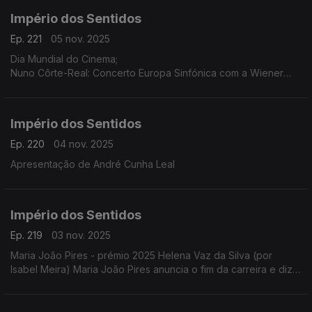
Império dos Sentidos
Ep. 221
05 nov. 2025
Dia Mundial do Cinema;
Nuno Côrte-Real: Concerto Europa Sinfónica com a Wiener
Concert Verein (Áustria) dia 5 de novembro às 21h30 no
Teatro-Cine Torres Vedras, ...
Império dos Sentidos
Ep. 220
04 nov. 2025
Apresentação de André Cunha Leal
Império dos Sentidos
Ep. 219
03 nov. 2025
Maria João Pires - prémio 2025 Helena Vaz da Silva (por
Isabel Meira) Maria João Pires anuncia o fim da carreira e diz
estar a atravessar "um processo de mudança radical".