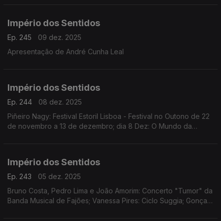
Império dos Sentidos
Ep. 245
09 dez. 2025
Apresentação de André Cunha Leal
Império dos Sentidos
Ep. 244
08 dez. 2025
Piñeiro Nagy: Festival Estoril Lisboa - Festival no Outono de 22
de novembro a 13 de dezembro; dia 8 Dez: O Mundo da
Ópera (Mozart | Händel | Rameau | Rossini | Offenbach)
Teatro Tivoli /17.00h
Império dos Sentidos
Ep. 243
05 dez. 2025
Bruno Costa, Pedro Lima e João Amorim: Concerto "Tumor" da
Banda Musical de Fajões; Vanessa Pires: Ciclo Suggia; Gonçalo
Duarte: Festival Internacional e Concurso de Música Infante D.
Henrique; Pedro Sena Nunes: InShadow