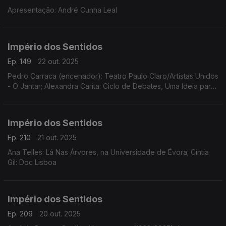
Apresentação: André Cunha Leal
Império dos Sentidos
Ep. 149
22 out. 2025
Pedro Carraca (encenador): Teatro Paulo Claro/Artistas Unidos
- O Jantar; Alexandra Carita: Ciclo de Debates, Uma Ideia para
a Harmonia, dias 23 outubro, 14 novembro e 12 dezembro às
21h15 no Museu Arpad Szenes - Vieira da Silva
Império dos Sentidos
Ep. 210
21 out. 2025
Ana Telles: Lá Nas Árvores, na Universidade de Évora; Cíntia
Gil: Doc Lisboa
Império dos Sentidos
Ep. 209
20 out. 2025