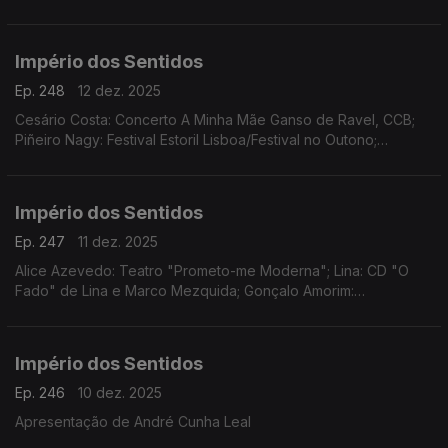
Império dos Sentidos
Ep. 248
12 dez. 2025
Cesário Costa: Concerto A Minha Mãe Ganso de Ravel, CCB;
Piñeiro Nagy: Festival Estoril Lisboa/Festival no Outono;
Osvaldo Ferreira: Concerto Oratória de Natal na Igreja da Lapa,
Porto; Pedro Sena Nunes: InShadow
Império dos Sentidos
Ep. 247
11 dez. 2025
Alice Azevedo: Teatro "Prometo-me Moderna"; Lina: CD "O
Fado" de Lina e Marco Mezquida; Gonçalo Amorim:
Teatro/"José Afonso, ao vivo nos Coliseus, 1983"
Império dos Sentidos
Ep. 246
10 dez. 2025
Apresentação de André Cunha Leal