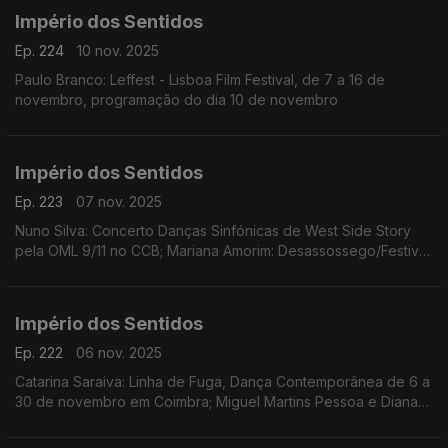
Império dos Sentidos
Ep. 224
10 nov. 2025
Paulo Branco: Leffest - Lisboa Film Festival, de 7 a 16 de
novembro, programação do dia 10 de novembro
Império dos Sentidos
Ep. 223
07 nov. 2025
Nuno Silva: Concerto Danças Sinfónicas de West Side Story
pela OML 9/11 no CCB; Mariana Amorim: Desassossego/Festival
de curtas de videodança, 8 a 16/11 no Porto; Paulo Branco:
Leffest, 7 a 16/11 na Culturgest
Império dos Sentidos
Ep. 222
06 nov. 2025
Catarina Saraiva: Linha de Fuga, Dança Contemporânea de 6 a
30 de novembro em Coimbra; Miguel Martins Pessoa e Diana
Bernedo: Festival de Teatro Físico, de 6 a 9 de novembro em
Faro, O Palhaço Escultor de/com Pedro Toch