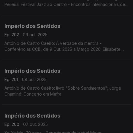
Pereira: Festival Jazz ao Centro - Encontros Internacionais de
Jazz de Coimbra de 10 a 19 de Outubro; Sara Fonseca e José
António Falcão: Festival Terras Sem Sombra em Sines dias 11 e
12 de outubro
Império dos Sentidos
Ep. 202
09 out. 2025
António de Castro Caeiro: A verdade da mentira -
Conferências CCB, de 9 Out. 2025 a Março 2026; Elisabete
Curtinhal: Festival Internacional SeixalJazz
Império dos Sentidos
Ep. 201
08 out. 2025
António de Castro Caeiro: livro "Sobre Sentimentos"; Jorge
Chaminé: Concerto em Mafra
Império dos Sentidos
Ep. 200
07 out. 2025
Yo-Yo Ma, 70 anos - Reportagem da Isabel Meira