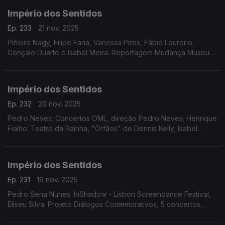
Império dos Sentidos
Ep. 233
21 nov. 2025
Piñeiro Nagy, Filipe Faria, Vanessa Pires, Fábio Loureiro,
Gonçalo Duarte e Isabel Meira: Reportagem Mudança Museu
da Música
Império dos Sentidos
Ep. 232
20 nov. 2025
Pedro Neves: Concertos OML, direção Pedro Neves; Henrique
Fialho: Teatro da Rainha, "Órfãos" de Dennis Kelly; Isabel
Meira: Reportagem Cacofone
Império dos Sentidos
Ep. 231
19 nov. 2025
Pedro Sena Nunes: InShadow - Lisbon Screendance Festival,
Eliseu Silva: Projeto Diálogos Comemorativos, 5 concertos,
CD's, livro e edição de partituras; Isabel Meira: Campanha de
restauros do Museu Música