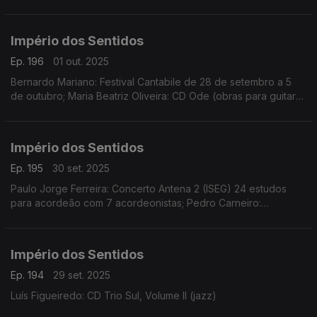
Schicchi de Pucini, dias 2 e 4 de outubro no CCB
Império dos Sentidos
Ep. 196
01 out. 2025
Bernardo Mariano: Festival Cantabile de 28 de setembro a 5
de outubro; Maria Beatriz Oliveira: CD Ode (obras para guitarra
solo de Ângela da Ponte, Sara Carvalho, Inés Badalo, Mathilde
Martins e Clotilde Rosa)
Império dos Sentidos
Ep. 195
30 set. 2025
Paulo Jorge Ferreira: Concerto Antena 2 (ISEG) 24 estudos
para acordeão com 7 acordeonistas; Pedro Carneiro:
Concerto Orquestra Câmara Portuguesa, música de Bach e
Xenakis, dia 30 de setembro no Teatro São Luiz
Império dos Sentidos
Ep. 194
29 set. 2025
Luís Figueiredo: CD Trio Sul, Volume II (jazz)