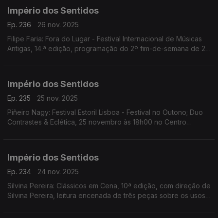
Império dos Sentidos
Ep. 236
26 nov. 2025
Filipe Faria: Fora do Lugar - Festival Internacional de Músicas
Antigas, 14.ª edição, programação do 2º fim-de-semana de 27
a 30 de Novembro; Ana Rita Barata: InShadow - Lisbon
Screendance Festival
Império dos Sentidos
Ep. 235
25 nov. 2025
Piñeiro Nagy: Festival Estoril Lisboa - Festival no Outono; Duo
Contrastes & Eclética, 25 novembro às 18h00 no Centro
Cultural de Cascais; Pedro Sena Nunes: InShadow - Lisbon
Screendance Festival, competição vídeo-dança
Império dos Sentidos
Ep. 234
24 nov. 2025
Silvina Pereira: Clássicos em Cena, 10ª edição, com direção de
Silvina Pereira, leitura encenada de três peças sobre os usos
e costumes da Lisboa Quinhentista, de 24 a 30 de Novembro
na Galeria Sá da Costa (Chiado)