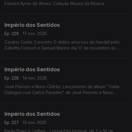
Edward Ayres de Abreu: Coleção Museu da Música
Império dos Sentidos
Ep. 229
17 nov. 2025
Cesário Costa: Concerto O delírio amoroso de Handel pelo
Gabetta Consort e Samuel Marino dia 17 de novembro às
20h00 no CCB, Conversa Pré-Concerto por Cesário Costa; ...
Império dos Sentidos
Ep. 228
14 nov. 2025
José Peixoto e Nuno Cintrão: Lançamento do álbum "Visita:
Diálogos com Carlos Paredes" de José Peixoto e Nuno
Cintrão; Vanessa Pires: Ciclo Suggia, homenagem a
Guilhermina Suggia; Beatriz Teodósio: Somos Todas Baba
Yaga
Império dos Sentidos
Ep. 227
13 nov. 2025
Paulo Branco: Leffest - Lisboa Film Festival, de 7 a 16 de