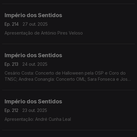
Império dos Sentidos
Ep. 214
27 out. 2025
Apresentação de António Pires Veloso
Império dos Sentidos
Ep. 213
24 out. 2025
Cesário Costa: Concerto de Halloween pela OSP e Coro do
TNSC; Andrea Conangla: Concerto OML; Sara Fonseca e José
António Falcão: Festival Terras Sem Sombra; Pedro Moreira
(oboé): Concerto Pedro Moreira e Maria Ferreira
Império dos Sentidos
Ep. 212
23 out. 2025
Apresentação: André Cunha Leal