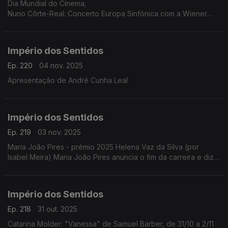
Dia Mundial do Cinema;
Nuno Côrte-Real: Concerto Europa Sinfónica com a Wiener
Concert Verein (Áustria) dia 5 de novembro às 21h30 no
Teatro-Cine Torres Vedras, ...
Império dos Sentidos
Ep. 220
04 nov. 2025
Apresentação de André Cunha Leal
Império dos Sentidos
Ep. 219
03 nov. 2025
Maria João Pires - prémio 2025 Helena Vaz da Silva (por
Isabel Meira) Maria João Pires anuncia o fim da carreira e diz
estar a atravessar "um processo de mudança radical".
Império dos Sentidos
Ep. 218
31 out. 2025
Catarina Molder: "Vanessa" de Samuel Barber, de 31/10 a 2/11