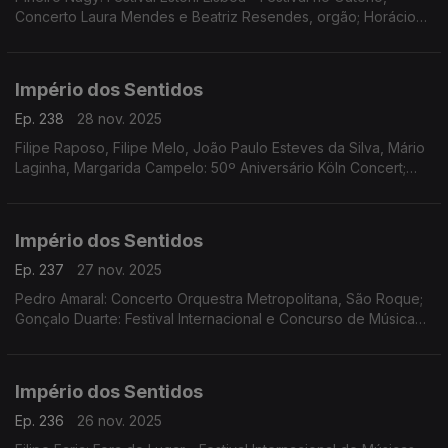
Concerto Laura Mendes e Beatriz Resendes, orgão; Horácio
Ferreira e André Louro: Espetáculo-concerto "25 de Abril.
Chovia Muito e Chegou o Trator Novo" Penela
Império dos Sentidos
Ep. 238
28 nov. 2025
Filipe Raposo, Filipe Melo, João Paulo Esteves da Silva, Mário
Laginha, Margarida Campelo: 50º Aniversário Köln Concert;
Vanessa Pires: Ciclo Suggia Mats Lidstrom; Sara Fonseca e
José António Falcão: Terras Sem Sombra
Império dos Sentidos
Ep. 237
27 nov. 2025
Pedro Amaral: Concerto Orquestra Metropolitana, São Roque;
Gonçalo Duarte: Festival Internacional e Concurso de Música
Infante D. Henrique; Luís Tinoco: CD Kokyuu; Ana Rita Barata:
InShadow - Lisbon Screendance Festival
Império dos Sentidos
Ep. 236
26 nov. 2025