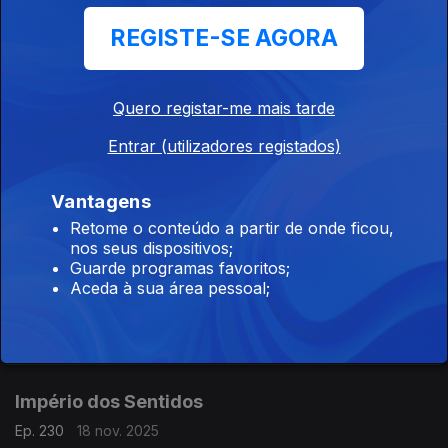
Piñeiro Nagy, Filipe Faria, Vanessa Pires, Fábio Loureiro,
Gonçalo Duarte e Isabel Meira: Reportagem Mudança Museu
REGISTE-SE AGORA
da Música
Império dos Sentidos
Quero registar-me mais tarde
Ep. 232
20 nov. 2025
Entrar (utilizadores registados)
Pedro Neves: Concertos OML, direção Pedro Neves; Henrique
Fialho: Teatro da Rainha, "Órfãos" de Dennis Kelly; Isabel
Meira: Reportagem Cacofone
Vantagens
Retome o conteúdo a partir de onde ficou,
nos seus dispositivos;
Império dos Sentidos
Guarde programas favoritos;
Ep. 231
19 nov. 2025
Aceda à sua área pessoal;
Pedro Sena Nunes: InShadow - Lisbon Screendance Festival,
Eliseu Silva: Projeto Diálogos Comemorativos, 5 concertos,
CD's, livro e edição de partituras; Isabel Meira: Campanha de
restauros do Museu Música
Império dos Sentidos
Ep. 230
18 nov. 2025