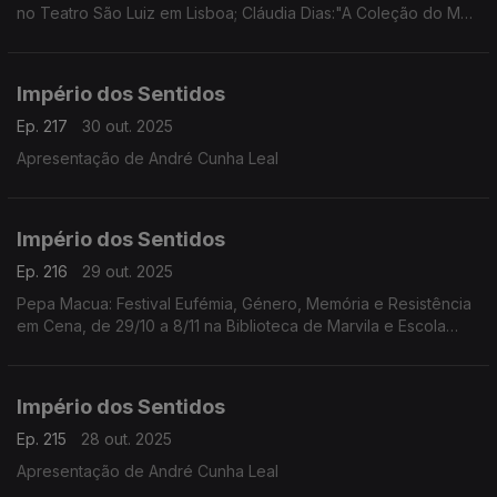
no Teatro São Luiz em Lisboa; Cláudia Dias:"A Coleção do Meu
Pai/Amina" da coreógrafa e performer Cláudia Dias, dia 1/11 às
21h30 no Fórum Cultural do Seixal
Império dos Sentidos
Ep. 217
30 out. 2025
Apresentação de André Cunha Leal
Império dos Sentidos
Ep. 216
29 out. 2025
Pepa Macua: Festival Eufémia, Género, Memória e Resistência
em Cena, de 29/10 a 8/11 na Biblioteca de Marvila e Escola
Secundária de Camões em Lisboa;
João Almeida: morreu Jack DeJohnette, baterista de jazz
(1942-2025)
Império dos Sentidos
Ep. 215
28 out. 2025
Apresentação de André Cunha Leal