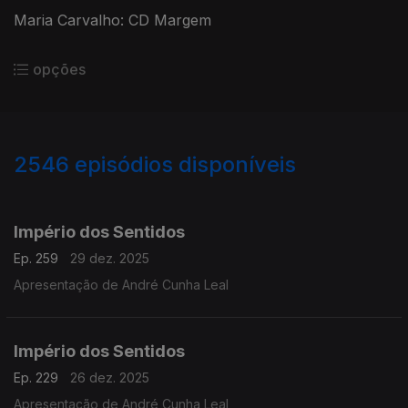
Maria Carvalho: CD Margem
opções
2546
episódios disponíveis
895637
892162
888407
884677
880350
Império dos Sentidos
Ep. 259
29 dez. 2025
Apresentação de André Cunha Leal
Império dos Sentidos
Ep. 229
26 dez. 2025
Apresentação de André Cunha Leal