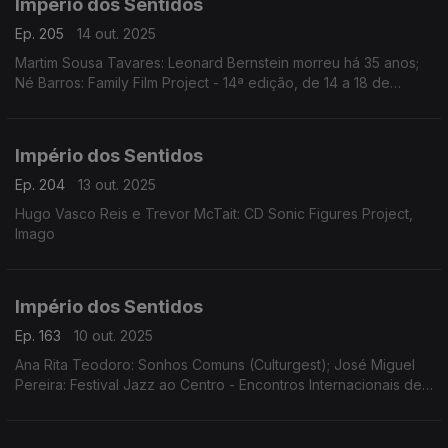
Império dos Sentidos
Ep. 205
14 out. 2025
Martim Sousa Tavares: Leonard Bernstein morreu há 35 anos;
Né Barros: Family Film Project - 14ª edição, de 14 a 18 de
outubro no Cinema Batalha, no Porto
Império dos Sentidos
Ep. 204
13 out. 2025
Hugo Vasco Reis e Trevor McTait: CD Sonic Figures Project,
Imago
Império dos Sentidos
Ep. 163
10 out. 2025
Ana Rita Teodoro: Sonhos Comuns (Culturgest); José Miguel
Pereira: Festival Jazz ao Centro - Encontros Internacionais de
Jazz de Coimbra de 10 a 19 de Outubro; Sara Fonseca e José
António Falcão: Festival Terras Sem Sombra em Sines dias 11 e
12 de outubro