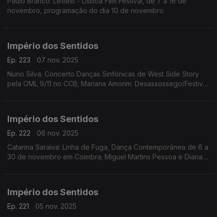
Paulo Branco: Leffest - Lisboa Film Festival, de 7 a 16 de
novembro, programação do dia 10 de novembro
Império dos Sentidos
Ep. 223
07 nov. 2025
Nuno Silva: Concerto Danças Sinfónicas de West Side Story
pela OML 9/11 no CCB; Mariana Amorim: Desassossego/Festival
de curtas de videodança, 8 a 16/11 no Porto; Paulo Branco:
Leffest, 7 a 16/11 na Culturgest
Império dos Sentidos
Ep. 222
06 nov. 2025
Catarina Saraiva: Linha de Fuga, Dança Contemporânea de 6 a
30 de novembro em Coimbra; Miguel Martins Pessoa e Diana
Bernedo: Festival de Teatro Físico, de 6 a 9 de novembro em
Faro, O Palhaço Escultor de/com Pedro Toch
Império dos Sentidos
Ep. 221
05 nov. 2025