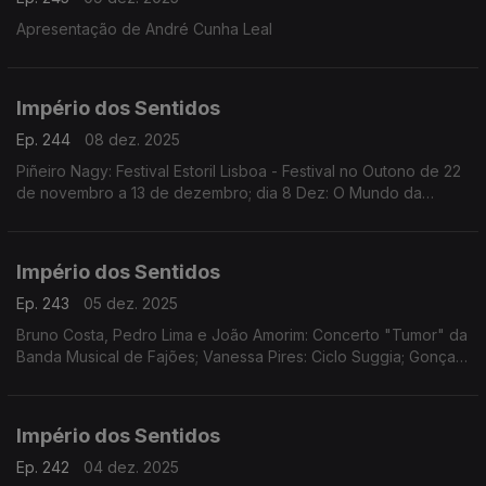
Apresentação de André Cunha Leal
Império dos Sentidos
Ep. 244
08 dez. 2025
Piñeiro Nagy: Festival Estoril Lisboa - Festival no Outono de 22
de novembro a 13 de dezembro; dia 8 Dez: O Mundo da
Ópera (Mozart | Händel | Rameau | Rossini | Offenbach)
Teatro Tivoli /17.00h
Império dos Sentidos
Ep. 243
05 dez. 2025
Bruno Costa, Pedro Lima e João Amorim: Concerto "Tumor" da
Banda Musical de Fajões; Vanessa Pires: Ciclo Suggia; Gonçalo
Duarte: Festival Internacional e Concurso de Música Infante D.
Henrique; Pedro Sena Nunes: InShadow
Império dos Sentidos
Ep. 242
04 dez. 2025