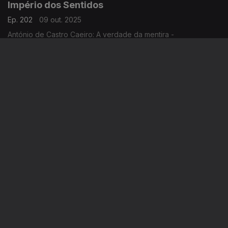
Império dos Sentidos
Ep. 202
09 out. 2025
António de Castro Caeiro: A verdade da mentira -
Conferências CCB, de 9 Out. 2025 a Março 2026; Elisabete
Curtinhal: Festival Internacional SeixalJazz
Império dos Sentidos
Ep. 201
08 out. 2025
António de Castro Caeiro: livro "Sobre Sentimentos"; Jorge
Chaminé: Concerto em Mafra
Império dos Sentidos
Ep. 200
07 out. 2025
Yo-Yo Ma, 70 anos - Reportagem da Isabel Meira