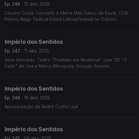
Ep. 248
12 dez. 2025
Cesário Costa: Concerto A Minha Mãe Ganso de Ravel, CCB;
Piñeiro Nagy: Festival Estoril Lisboa/Festival no Outono;
Osvaldo Ferreira: Concerto Oratória de Natal na Igreja da Lapa,
Porto; Pedro Sena Nunes: InShadow
Império dos Sentidos
Ep. 247
11 dez. 2025
Alice Azevedo: Teatro "Prometo-me Moderna"; Lina: CD "O
Fado" de Lina e Marco Mezquida; Gonçalo Amorim:
Teatro/"José Afonso, ao vivo nos Coliseus, 1983"
Império dos Sentidos
Ep. 246
10 dez. 2025
Apresentação de André Cunha Leal
Império dos Sentidos
Ep. 245
09 dez. 2025