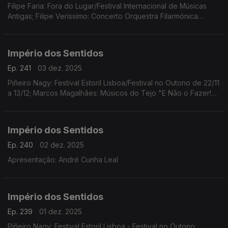
Filipe Faria: Fora do Lugar/Festival Internacional de Músicas
Antigas; Filipe Veríssimo: Concerto Orquestra Filarmónica
Portuguesa; Piñeiro Nagy: Festival Estoril Lisboa/Festival no
Outono Ana Rita Barata: InShadow
Império dos Sentidos
Ep. 241
03 dez. 2025
Piñeiro Nagy: Festival Estoril Lisboa/Festival no Outono de 22/11
a 13/12; Marcos Magalhães: Músicos do Tejo "E Não o Fazer!
Concerto-Ensaio-Pausa-Greve", 4/12 das 10h00 às 17h00 no
Teatro São Luiz
Império dos Sentidos
Ep. 240
02 dez. 2025
Apresentação: André Cunha Leal
Império dos Sentidos
Ep. 239
01 dez. 2025
Piñeiro Nagy: Festival Estoril Lisboa - Festival no Outono,