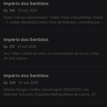
Império dos Sentidos
Ep. 149
22 out. 2025
Pedro Carraca (encenador): Teatro Paulo Claro/Artistas Unidos
- O Jantar; Alexandra Carita: Ciclo de Debates, Uma Ideia para
a Harmonia, dias 23 outubro, 14 novembro e 12 dezembro às
21h15 no Museu Arpad Szenes - Vieira da Silva
Império dos Sentidos
Ep. 210
21 out. 2025
Ana Telles: Lá Nas Árvores, na Universidade de Évora; Cíntia
Gil: Doc Lisboa
Império dos Sentidos
Ep. 209
20 out. 2025
António Borges Coelho: Homenagem (1928/2025) Jan
Wierzba: Concerto Orquestra Metropolitana de Lisboa, 20
outubro, 21h00 no Tivoli em Lisboa