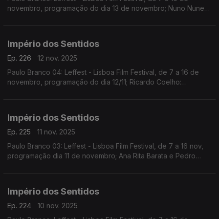
novembro, programação do dia 13 de novembro; Nuno Nunes:
Teatro Lilith, encenação de Nuno Nunes com Diana Narciso e
Hugo Inácio. ...
Império dos Sentidos
Ep. 226
12 nov. 2025
Paulo Branco 04: Leffest - Lisboa Film Festival, de 7 a 16 de
novembro, programação do dia 12/11; Ricardo Coelho:
Concerto Antena 2 - Quinteto Ricardo Coelho, 12/11, 9h00 no
Liceu Camões, apresentação do disco Kohelet
Império dos Sentidos
Ep. 225
11 nov. 2025
Paulo Branco 03: Leffest - Lisboa Film Festival, de 7 a 16 nov,
programação dia 11 de novembro; Ana Rita Barata e Pedro
Sena Nunes: InShadow - Lisbon Screendance Festival (vídeo-
dança e performance) de 11nov a 19 dez
Império dos Sentidos
Ep. 224
10 nov. 2025