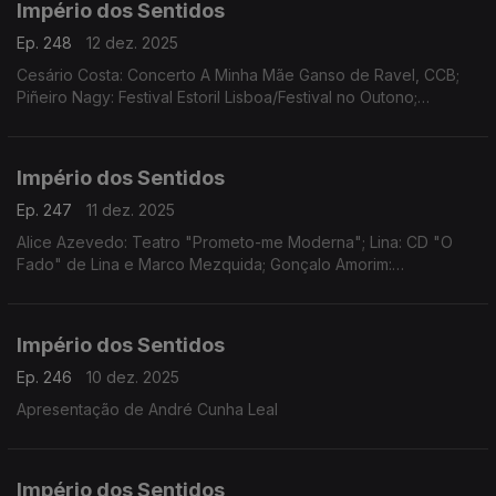
Império dos Sentidos
Ep. 248
12 dez. 2025
Cesário Costa: Concerto A Minha Mãe Ganso de Ravel, CCB;
Piñeiro Nagy: Festival Estoril Lisboa/Festival no Outono;
Osvaldo Ferreira: Concerto Oratória de Natal na Igreja da Lapa,
Porto; Pedro Sena Nunes: InShadow
Império dos Sentidos
Ep. 247
11 dez. 2025
Alice Azevedo: Teatro "Prometo-me Moderna"; Lina: CD "O
Fado" de Lina e Marco Mezquida; Gonçalo Amorim:
Teatro/"José Afonso, ao vivo nos Coliseus, 1983"
Império dos Sentidos
Ep. 246
10 dez. 2025
Apresentação de André Cunha Leal
Império dos Sentidos