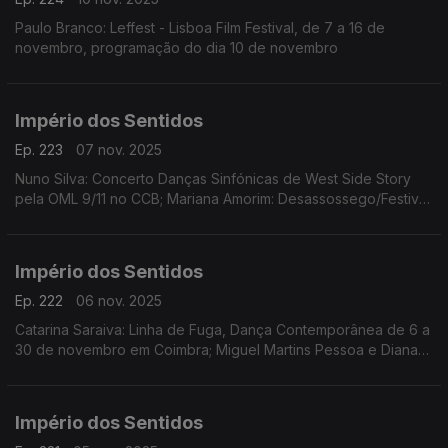
Paulo Branco: Leffest - Lisboa Film Festival, de 7 a 16 de
novembro, programação do dia 10 de novembro
Império dos Sentidos
Ep. 223
07 nov. 2025
Nuno Silva: Concerto Danças Sinfónicas de West Side Story
pela OML 9/11 no CCB; Mariana Amorim: Desassossego/Festival
de curtas de videodança, 8 a 16/11 no Porto; Paulo Branco:
Leffest, 7 a 16/11 na Culturgest
Império dos Sentidos
Ep. 222
06 nov. 2025
Catarina Saraiva: Linha de Fuga, Dança Contemporânea de 6 a
30 de novembro em Coimbra; Miguel Martins Pessoa e Diana
Bernedo: Festival de Teatro Físico, de 6 a 9 de novembro em
Faro, O Palhaço Escultor de/com Pedro Toch
Império dos Sentidos