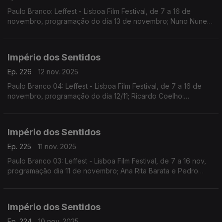
Paulo Branco: Leffest - Lisboa Film Festival, de 7 a 16 de
novembro, programação do dia 13 de novembro; Nuno Nunes:
Teatro Lilith, encenação de Nuno Nunes com Diana Narciso e
Hugo Inácio. ...
Império dos Sentidos
Ep. 226
12 nov. 2025
Paulo Branco 04: Leffest - Lisboa Film Festival, de 7 a 16 de
novembro, programação do dia 12/11; Ricardo Coelho:
Concerto Antena 2 - Quinteto Ricardo Coelho, 12/11, 9h00 no
Liceu Camões, apresentação do disco Kohelet
Império dos Sentidos
Ep. 225
11 nov. 2025
Paulo Branco 03: Leffest - Lisboa Film Festival, de 7 a 16 nov,
programação dia 11 de novembro; Ana Rita Barata e Pedro
Sena Nunes: InShadow - Lisbon Screendance Festival (vídeo-
dança e performance) de 11nov a 19 dez
Império dos Sentidos
Ep. 224
10 nov. 2025