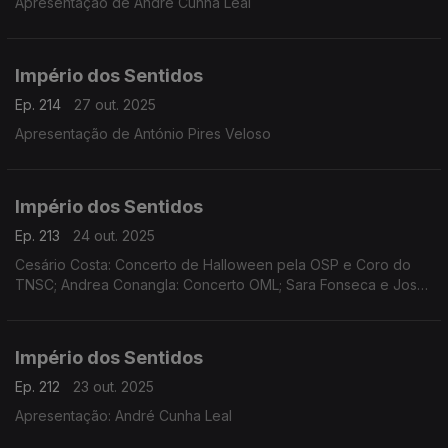
Apresentação de André Cunha Leal
Império dos Sentidos
Ep. 214
27 out. 2025
Apresentação de António Pires Veloso
Império dos Sentidos
Ep. 213
24 out. 2025
Cesário Costa: Concerto de Halloween pela OSP e Coro do
TNSC; Andrea Conangla: Concerto OML; Sara Fonseca e José
António Falcão: Festival Terras Sem Sombra; Pedro Moreira
(oboé): Concerto Pedro Moreira e Maria Ferreira
Império dos Sentidos
Ep. 212
23 out. 2025
Apresentação: André Cunha Leal