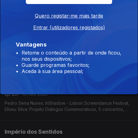
Ep. 233
21 nov. 2025
Piñeiro Nagy, Filipe Faria, Vanessa Pires, Fábio Loureiro,
Quero registar-me mais tarde
Gonçalo Duarte e Isabel Meira: Reportagem Mudança Museu
da Música
Entrar (utilizadores registados)
Império dos Sentidos
Vantagens
Ep. 232
20 nov. 2025
Retome o conteúdo a partir de onde ficou,
Pedro Neves: Concertos OML, direção Pedro Neves; Henrique
nos seus dispositivos;
Fialho: Teatro da Rainha, "Órfãos" de Dennis Kelly; Isabel
Guarde programas favoritos;
Meira: Reportagem Cacofone
Aceda à sua área pessoal;
Império dos Sentidos
Ep. 231
19 nov. 2025
Pedro Sena Nunes: InShadow - Lisbon Screendance Festival,
Eliseu Silva: Projeto Diálogos Comemorativos, 5 concertos,
CD's, livro e edição de partituras; Isabel Meira: Campanha de
restauros do Museu Música
Império dos Sentidos