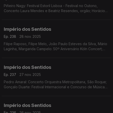
Piñeiro Nagy: Festival Estoril Lisboa - Festival no Outono,
Concerto Laura Mendes e Beatriz Resendes, orgão; Horácio
Ferreira e André Louro: Espetáculo-concerto "25 de Abril.
Chovia Muito e Chegou o Trator Novo" Penela
Império dos Sentidos
Ep. 238
28 nov. 2025
Filipe Raposo, Filipe Melo, João Paulo Esteves da Silva, Mário
Laginha, Margarida Campelo: 50º Aniversário Köln Concert;
Vanessa Pires: Ciclo Suggia Mats Lidstrom; Sara Fonseca e
José António Falcão: Terras Sem Sombra
Império dos Sentidos
Ep. 237
27 nov. 2025
Pedro Amaral: Concerto Orquestra Metropolitana, São Roque;
Gonçalo Duarte: Festival Internacional e Concurso de Música
Infante D. Henrique; Luís Tinoco: CD Kokyuu; Ana Rita Barata:
InShadow - Lisbon Screendance Festival
Império dos Sentidos
Ep. 236
26 nov. 2025