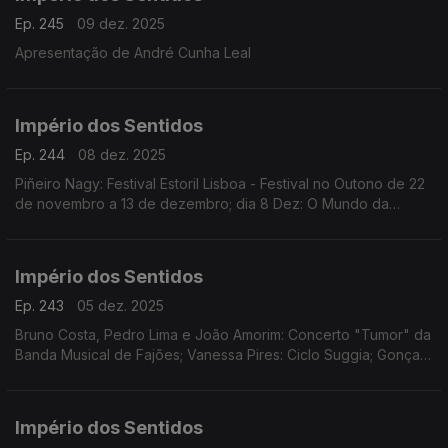
Ep. 245
09 dez. 2025
Apresentação de André Cunha Leal
Império dos Sentidos
Ep. 244
08 dez. 2025
Piñeiro Nagy: Festival Estoril Lisboa - Festival no Outono de 22
de novembro a 13 de dezembro; dia 8 Dez: O Mundo da
Ópera (Mozart | Händel | Rameau | Rossini | Offenbach)
Teatro Tivoli /17.00h
Império dos Sentidos
Ep. 243
05 dez. 2025
Bruno Costa, Pedro Lima e João Amorim: Concerto "Tumor" da
Banda Musical de Fajões; Vanessa Pires: Ciclo Suggia; Gonçalo
Duarte: Festival Internacional e Concurso de Música Infante D.
Henrique; Pedro Sena Nunes: InShadow
Império dos Sentidos