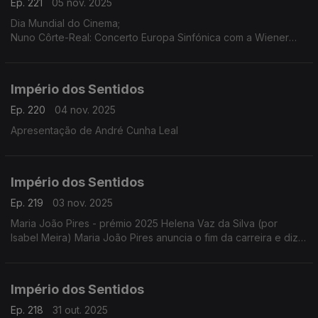
Ep. 221
05 nov. 2025
Dia Mundial do Cinema;
Nuno Côrte-Real: Concerto Europa Sinfónica com a Wiener
Concert Verein (Áustria) dia 5 de novembro às 21h30 no
Teatro-Cine Torres Vedras, ...
Império dos Sentidos
Ep. 220
04 nov. 2025
Apresentação de André Cunha Leal
Império dos Sentidos
Ep. 219
03 nov. 2025
Maria João Pires - prémio 2025 Helena Vaz da Silva (por
Isabel Meira) Maria João Pires anuncia o fim da carreira e diz
estar a atravessar "um processo de mudança radical".
Império dos Sentidos
Ep. 218
31 out. 2025