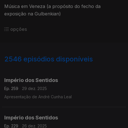
Música em Veneza (a propósito do fecho da
exposição na Gulbenkian)
opções
2546
episódios disponíveis
895637
892162
888407
884677
Império dos Sentidos
Ep. 259
29 dez. 2025
Apresentação de André Cunha Leal
Império dos Sentidos
Ep. 229
26 dez. 2025