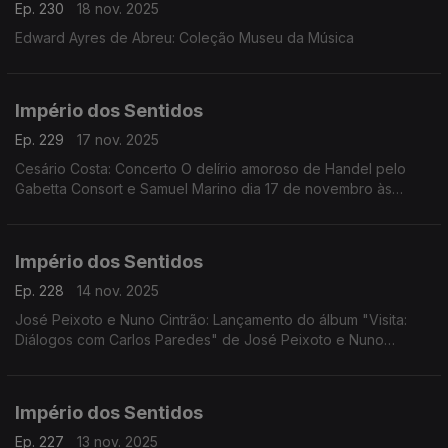
Ep. 230
18 nov. 2025
Edward Ayres de Abreu: Coleção Museu da Música
Império dos Sentidos
Ep. 229
17 nov. 2025
Cesário Costa: Concerto O delírio amoroso de Handel pelo
Gabetta Consort e Samuel Marino dia 17 de novembro às
20h00 no CCB, Conversa Pré-Concerto por Cesário Costa; ...
Império dos Sentidos
Ep. 228
14 nov. 2025
José Peixoto e Nuno Cintrão: Lançamento do álbum "Visita:
Diálogos com Carlos Paredes" de José Peixoto e Nuno
Cintrão; Vanessa Pires: Ciclo Suggia, homenagem a
Guilhermina Suggia; Beatriz Teodósio: Somos Todas Baba
Yaga
Império dos Sentidos
Ep. 227
13 nov. 2025