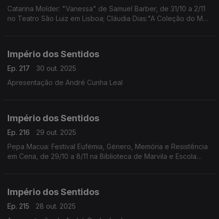
Catarina Molder: "Vanessa" de Samuel Barber, de 31/10 a 2/11
no Teatro São Luiz em Lisboa; Cláudia Dias:"A Coleção do Meu
Pai/Amina" da coreógrafa e performer Cláudia Dias, dia 1/11 às
21h30 no Fórum Cultural do Seixal
Império dos Sentidos
Ep. 217
30 out. 2025
Apresentação de André Cunha Leal
Império dos Sentidos
Ep. 216
29 out. 2025
Pepa Macua: Festival Eufémia, Género, Memória e Resistência
em Cena, de 29/10 a 8/11 na Biblioteca de Marvila e Escola
Secundária de Camões em Lisboa;
João Almeida: morreu Jack DeJohnette, baterista de jazz
(1942-2025)
Império dos Sentidos
Ep. 215
28 out. 2025