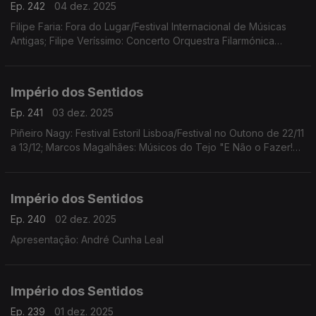
Ep. 242
04 dez. 2025
Filipe Faria: Fora do Lugar/Festival Internacional de Músicas
Antigas; Filipe Veríssimo: Concerto Orquestra Filarmónica
Portuguesa; Piñeiro Nagy: Festival Estoril Lisboa/Festival no
Outono Ana Rita Barata: InShadow
Império dos Sentidos
Ep. 241
03 dez. 2025
Piñeiro Nagy: Festival Estoril Lisboa/Festival no Outono de 22/11
a 13/12; Marcos Magalhães: Músicos do Tejo "E Não o Fazer!
Concerto-Ensaio-Pausa-Greve", 4/12 das 10h00 às 17h00 no
Teatro São Luiz
Império dos Sentidos
Ep. 240
02 dez. 2025
Apresentação: André Cunha Leal
Império dos Sentidos
Ep. 239
01 dez. 2025