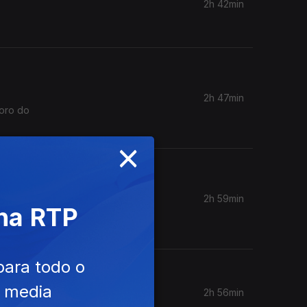
2h 42min
2h 47min
Coro do
×
2h 59min
 na RTP
para todo o
e media
2h 56min