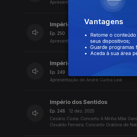
Apresentação de André Cunha Leal
Vantagens
Império dos Sentidos
Ep. 250
16 dez. 2025
Retome o conteúdo a
seus dispositivos;
Apresentação de André Cunha Leal
Guarde programas f
Aceda à sua área pe
Império dos Sentidos
Ep. 249
15 dez. 2025
Apresentação de André Cunha Leal
Império dos Sentidos
Ep. 248
12 dez. 2025
Cesário Costa: Concerto A Minha Mãe Ganso 
Osvaldo Ferreira: Concerto Oratória de Na