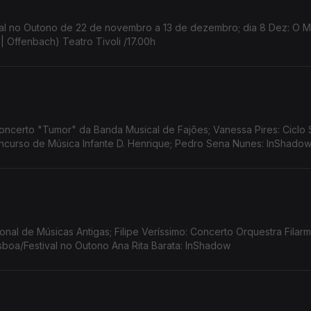
estival no Outono de 22 de novembro a 13 de dezembro; dia 8 Dez: O
| Offenbach) Teatro Tivoli /17.00h
ncerto "Tumor" da Banda Musical de Fajões; Vanessa Pires: Ciclo 
Concurso de Música Infante D. Henrique; Pedro Sena Nunes: InShado
cional de Músicas Antigas; Filipe Veríssimo: Concerto Orquestra Filar
Lisboa/Festival no Outono Ana Rita Barata: InShadow