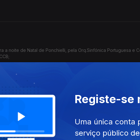
a a noite de Natal de Ponchielli, pela Orq.Sinfónica Portuguesa e 
 CCB;
Registe-se
iguel Azguime: Concerto de Natal, Orquestra
Uma única conta 
serviço público d