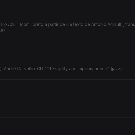
ro Azul” (com libreto a partir de um texto de António Arnault), tran
h00
); André Carvalho: CD "Of Fragility and Impermanence" (jazz)