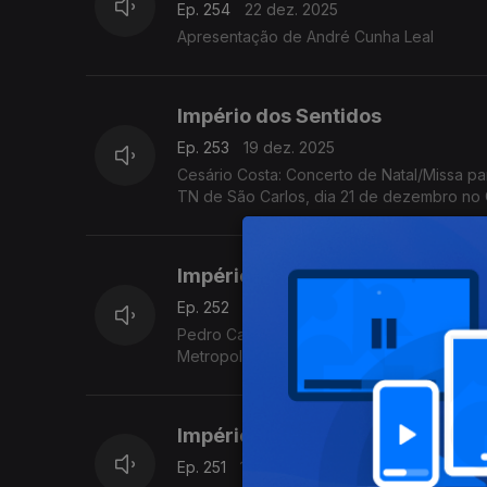
Ep. 254
22 dez. 2025
Apresentação de André Cunha Leal
Império dos Sentidos
Ep. 253
19 dez. 2025
Cesário Costa: Concerto de Natal/Missa par
TN de São Carlos, dia 21 de dezembro no
Império dos Sentidos
Ep. 252
18 dez. 2025
Pedro Carneiro: Concertos de Natal da Jovem Orquestra Portuguesa, M
Metropolitana de Lisboa
Império dos Sentidos
Ep. 251
17 dez. 2025