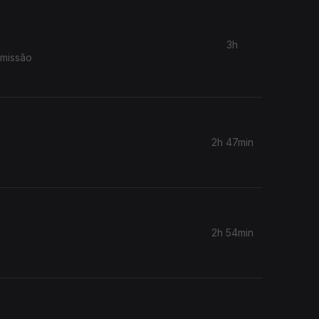
3h
smissão
2h 47min
2h 54min