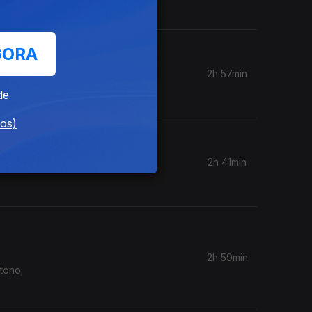
GORA
2h 57min
de
dos)
2h 41min
2h 59min
tono;