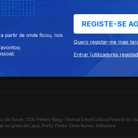
REGISTE-SE A
 partir de onde ficou, nos
Quero registar-me mais tar
avoritos;
ssoal;
Entrar (utilizadores regista
de Ravel, CCB; Piñeiro Nagy: Festival Estoril Lisboa/Festival no Ou
tal na Igreja da Lapa, Porto; Pedro Sena Nunes: InShadow