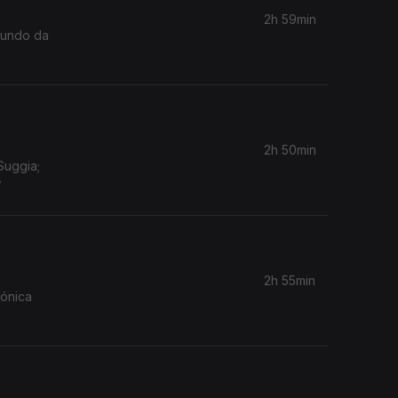
2h 59min
 Mundo da
2h 50min
Suggia;
w
2h 55min
mónica