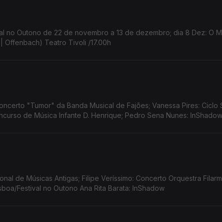
estival no Outono de 22 de novembro a 13 de dezembro; dia 8 Dez: O
| Offenbach) Teatro Tivoli /17.00h
ncerto "Tumor" da Banda Musical de Fajões; Vanessa Pires: Ciclo 
Concurso de Música Infante D. Henrique; Pedro Sena Nunes: InShado
cional de Músicas Antigas; Filipe Veríssimo: Concerto Orquestra Filar
Lisboa/Festival no Outono Ana Rita Barata: InShadow