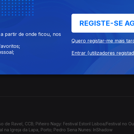
REGISTE-SE A
 partir de onde ficou, nos
Quero registar-me mais tar
avoritos;
ssoal;
Entrar (utilizadores regista
de Ravel, CCB; Piñeiro Nagy: Festival Estoril Lisboa/Festival no Ou
tal na Igreja da Lapa, Porto; Pedro Sena Nunes: InShadow