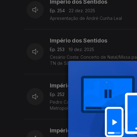
Império dos Sentidos
Ep. 254
22 dez. 2025
Apresentação de André Cunha Leal
Império dos Sentidos
Ep. 253
19 dez. 2025
Cesário Costa: Concerto de Natal/Missa par
TN de São Carlos, dia 21 de dezembro no
Império dos Sentidos
Ep. 252
18 dez. 2025
Pedro Carneiro: Concertos de Natal da Jovem Orquestra Portuguesa, M
Metropolitana de Lisboa
Império dos Sentidos