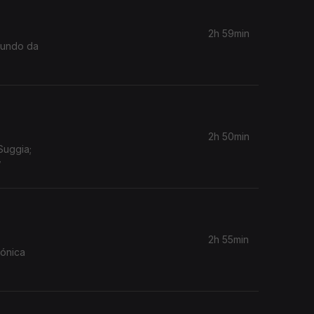
2h 59min
 Mundo da
2h 50min
Suggia;
w
2h 55min
mónica