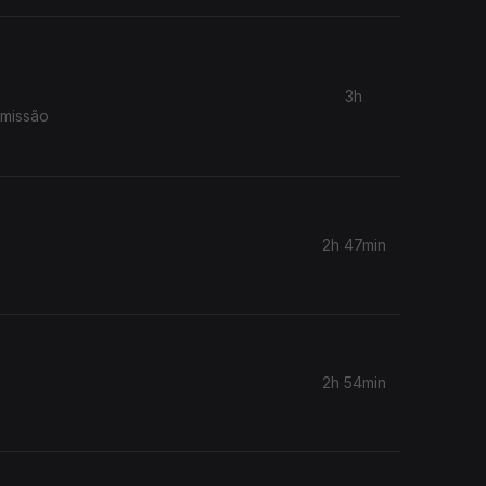
3h
smissão
2h 47min
2h 54min