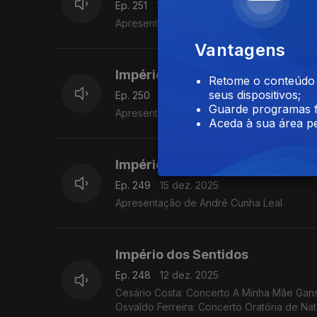
Ep. 251
17 dez. 2025
Apresentação de André Cunha Leal
Vantagens
Império dos Sentidos
Retome o conteúdo a
seus dispositivos;
Ep. 250
16 dez. 2025
Guarde programas f
Apresentação de André Cunha Leal
Aceda à sua área pe
Império dos Sentidos
Ep. 249
15 dez. 2025
Apresentação de André Cunha Leal
Império dos Sentidos
Ep. 248
12 dez. 2025
Cesário Costa: Concerto A Minha Mãe Ganso 
Osvaldo Ferreira: Concerto Oratória de Na