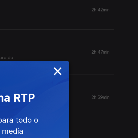
2h 42min
2h 47min
Coro do
×
 na RTP
2h 59min
para todo o
e media