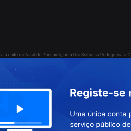
a a noite de Natal de Ponchielli, pela Orq.Sinfónica Portuguesa e 
 CCB;
Registe-se
iguel Azguime: Concerto de Natal, Orquestra
Uma única conta 
serviço público d