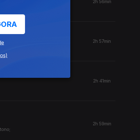
2h 56min
GORA
2h 57min
de
dos)
2h 41min
2h 59min
tono;