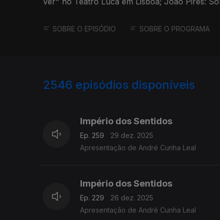
Ver" no Teatro Luca em Lisboa; João Pires: So
Música de Almada
SOBRE O EPISÓDIO
SOBRE O PROGRAMA
2546
episódios disponíveis
895637
892162
888407
Império dos Sentidos
Ep. 259
29 dez. 2025
Apresentação de André Cunha Leal
Império dos Sentidos
Ep. 229
26 dez. 2025
Apresentação de André Cunha Leal