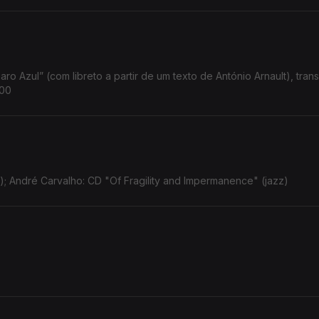
ro Azul” (com libreto a partir de um texto de António Arnault), tran
h00
); André Carvalho: CD "Of Fragility and Impermanence" (jazz)