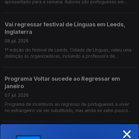
apresentado para a semana. Autores são portugueses em
Espanha e na Dinamarca, um gestor, outro investigador. Banco
Alimentar na Venezuela apoia vítimas dos sismos.
Vai regressar festival de Línguas em Leeds,
Inglaterra
08 jul. 2026
1ª edição do festival de Leeds, Cidade de Línguas, valeu uma
distinção às organizadoras, incluindo a professora de
português Sofia Martinho. Federação do PS na Europa vai
começar a ouvir comunidades, a partir de setembro
Programa Voltar sucede ao Regressar em
janeiro
07 jul. 2026
Programa de incentivos ao regresso de portugueses a viver
no estrangeiro vai ser substituído, mas ainda se sabe pouco
das novas medidas. Antigo conselheiro das comunidades na
Suíça critica actual Conselho das Comunidades.
×
Portugueses solidários na Venezuela