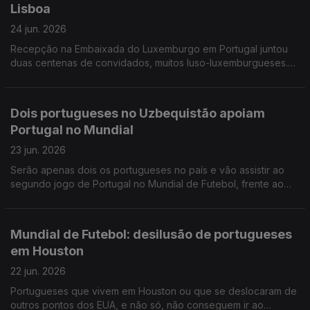
Lisboa
24 jun. 2026
Recepção na Embaixada do Luxemburgo em Portugal juntou
duas centenas de convidados, muitos luso-luxemburgueses.
Portugueses no Canadá gostavam de ver Portugal jogar para
o Mundial em Toronto, mas estão divididos.
Dois portugueses no Uzbequistão apoiam
Portugal no Mundial
23 jun. 2026
Serão apenas dois os portugueses no país e vão assistir ao
segundo jogo de Portugal no Mundial de Futebol, frente ao
Uzbequistão. Ensino de português em risco no Ontário,
Canadá.
Mundial de Futebol: desilusão de portugueses
em Houston
22 jun. 2026
Portugueses que vivem em Houston ou que se deslocaram de
outros pontos dos EUA, e não só, não conseguem ir ao