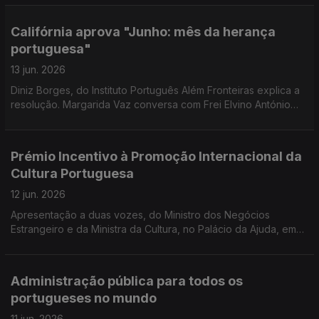
limites à imigração.
Califórnia aprova "Junho: mês da herança
portuguesa"
13 jun. 2026
Diniz Borges, do Instituto Português Além Fronteiras explica a
resolução. Margarida Vaz conversa com Frei Elvino António
sobre o Santo António de Lisboa. Prémio para cultura
portuguesa no mundo com Cristina Borges.
Prémio Incentivo à Promoção Internacional da
Cultura Portuguesa
12 jun. 2026
Apresentação a duas vozes, do Ministro dos Negócios
Estrangeiro e da Ministra da Cultura, no Palácio da Ajuda, em
Lisboa.
Administração pública para todos os
portugueses no mundo
11 jun. 2026