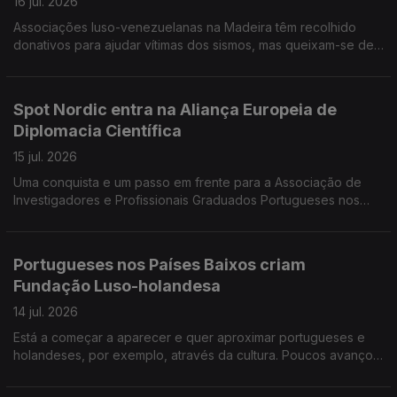
16 jul. 2026
Associações luso-venezuelanas na Madeira têm recolhido
donativos para ajudar vítimas dos sismos, mas queixam-se de
obstáculos levantados pelas autoridades venezuelanas. Há
perto de 600 mil portugueses no Reino Unido.
Spot Nordic entra na Aliança Europeia de
Diplomacia Científica
15 jul. 2026
Uma conquista e um passo em frente para a Associação de
Investigadores e Profissionais Graduados Portugueses nos
Países Nórdicos. Investigadora lusodescendente lança livro
«Venezuela, um país em suspenso».
Portugueses nos Países Baixos criam
Fundação Luso-holandesa
14 jul. 2026
Está a começar a aparecer e quer aproximar portugueses e
holandeses, por exemplo, através da cultura. Poucos avanços
no diálogo entre governo e sindicatos sobre Ensino de
Português no Estrangeiro.