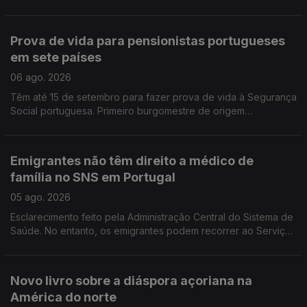
esclarecimento e debate. É em França e na Suíça que há mais
emigrantes de Fafe.
Prova de vida para pensionistas portugueses
em sete países
06 ago. 2026
Têm até 15 de setembro para fazer prova de vida à Segurança
Social portuguesa. Primeiro burgomestre de origem
portuguesa no Luxemburgo está a gostar e diz que quer
continuar, para além de 2029.
Emigrantes não têm direito a médico de
família no SNS em Portugal
05 ago. 2026
Esclarecimento feito pela Administração Central do Sistema de
Saúde. No entanto, os emigrantes podem recorrer ao Serviço
Nacional de Saúde, sem qualquer encargo.
Novo livro sobre a diáspora açoriana na
América do norte