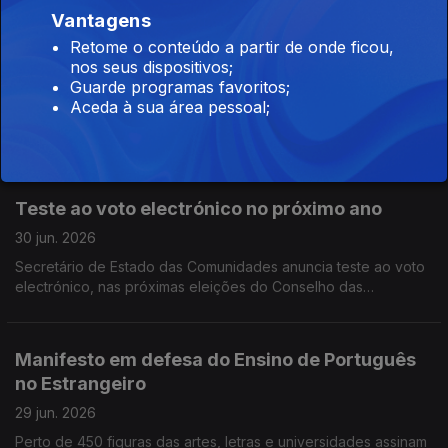
ruas de Toronto de verde e vermelho.
Vantagens
Governo não se compromete com teste ao
Retome o conteúdo a partir de onde ficou,
voto digital em 2027
nos seus dispositivos;
Guarde programas favoritos;
01 jul. 2026
Aceda à sua área pessoal;
Secretário de Estado da Administração Interna gostava que
acontecesse, mas não se compromete com teste ao voto
eletrónico no próximo ano, nas eleições para o Conselho das
Comunidades Portuguesas.
Teste ao voto electrónico no próximo ano
30 jun. 2026
Secretário de Estado das Comunidades anuncia teste ao voto
electrónico, nas próximas eleições do Conselho das
Comunidades Portuguesas. Limite de nove anos no Ensino de
Português no Estrangeiro só para novos contratos.
Manifesto em defesa do Ensino de Português
no Estrangeiro
29 jun. 2026
Perto de 450 figuras das artes, letras e universidades assinam