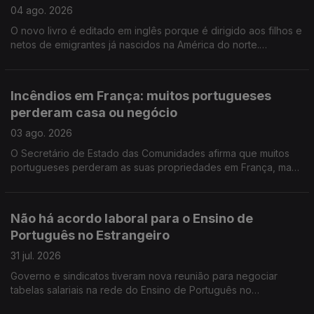
04 ago. 2026
O novo livro é editado em inglês porque é dirigido aos filhos e
netos de emigrantes já nascidos na América do norte.
Portuguesa na região de Bordéus teve de deixar a sua casa
durante uma semana, por causa dos incêndios.
Incêndios em França: muitos portugueses
perderam casa ou negócio
03 ago. 2026
O Secretário de Estado das Comunidades afirma que muitos
portugueses perderam as suas propriedades em França, mas
acredita que os seguros vão cobrir os prejuizos.
Não há acordo laboral para o Ensino de
Português no Estrangeiro
31 jul. 2026
Governo e sindicatos tiveram nova reunião para negociar
tabelas salariais na rede do Ensino de Português no
Estrangeiro, mas ainda não houve acordo. Encontro Europeu