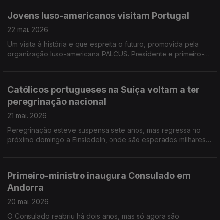
Jovens luso-americanos visitam Portugal
22 mai. 2026
Um visita à história e que espreita o futuro, promovida pela
organização luso-americana PALCUS. Presidente e primeiro-
ministro portugueses vão estar no Luxemburgo a 6 e 7 de
junho, para celebrarem o Dia de Portugal.
Católicos portugueses na Suíça voltam a ter
peregrinação nacional
21 mai. 2026
Peregrinação esteve suspensa sete anos, mas regressa no
próximo domingo a Einsiedeln, onde são esperados milhares
de fiéis. Ex-preso político na Venezuela pede empenho de
Portugal para a libertação de cinco portugueses.
Primeiro-ministro inaugura Consulado em
Andorra
20 mai. 2026
O Consulado reabriu há dois anos, mas só agora são