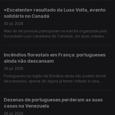
de Jovens Lusos e Lusófonos na Covilhã.
«Excelente» resultado da Luso Volta, evento
solidário no Canadá
30 jul. 2026
Mais de mil pessoas participaram na marcha organizada pela
Sociedade Luso-canadiana de Caridade, em duas cidades
próximas de Toronto. Foram angariados mais de 300 mil
dólares canadianos (pouco mais de 200 mil euros).
Incêndios florestais em França: portugueses
ainda não descansam
29 jul. 2026
Portugueses na região de Bordéus ainda não podem dormir
descansados, apesar de alguns já terem voltado a casa,
depois de terem deixado tudo para trás. Português foi a língua
mais procurada nos exames NEWL nos EUA.
Dezenas de portugueses perderam as suas
casas na Venezuela
28 jul. 2026