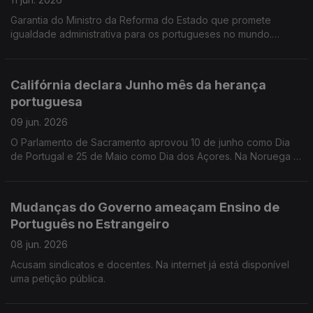
Garantia do Ministro da Reforma do Estado que promete
igualdade administrativa para os portugueses no mundo.
Ministro da Educação presidiu à assinatura protocolo
Universidade de Coimbra com Politécnico de Macau.
Califórnia declara Junho mês da herança
portuguesa
09 jun. 2026
O Parlamento de Sacramento aprovou 10 de junho como Dia
de Portugal e 25 de Maio como Dia dos Açores. Na Noruega a
artista Paula rego dá o mote às celebraçoes do 10 de Junho
no Museu de Munch.
Mudanças do Governo ameaçam Ensino de
Português no Estrangeiro
08 jun. 2026
Acusam sindicatos e docentes. Na internet já está disponível
uma petição pública.