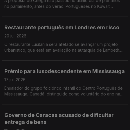
A proposta do Chega não passou no último dia de plenários
no parlamento, antes do verão. Portugueses no Kuwait
oferecem duas obras ao Museu de Arte Moderna do país.
Restaurante português em Londres em risco
20 jul. 2026
O restaurante Lusitânia será afetado se avançar um projeto
urbanístico, que está em avaliação na autarquia de Lambeth.
PS recomenda ao governo Programa Especial de Apoio à
comunidade de origem portuguesa na Venezuela.
Prémio para lusodescendente em Mississauga
17 jul. 2026
Ensaiador do grupo folclórico infantil do Centro Português de
Mississauga, Canadá, distinguido como voluntário do ano na
cidade. Festa do Emigrante durante quatro dias nas Lages das
Flores.
Governo de Caracas acusado de dificultar
entrega de bens