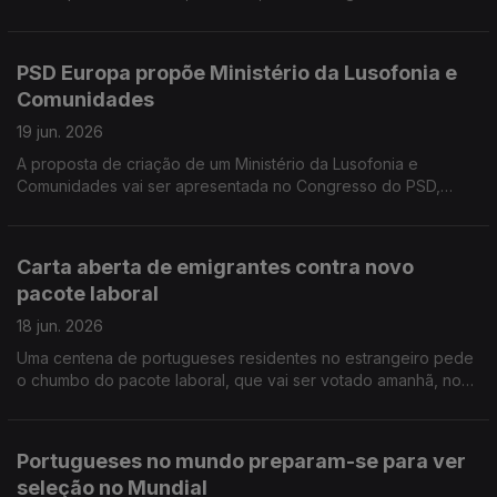
estádio ver Portugal. Portuguesa condecorada com Medalha
de Ordem da Austrália.
PSD Europa propõe Ministério da Lusofonia e
Comunidades
19 jun. 2026
A proposta de criação de um Ministério da Lusofonia e
Comunidades vai ser apresentada no Congresso do PSD,
amanhã e depois. Empresário da construção civil em França
revela como adapta trabalho à onda de calor.
Carta aberta de emigrantes contra novo
pacote laboral
18 jun. 2026
Uma centena de portugueses residentes no estrangeiro pede
o chumbo do pacote laboral, que vai ser votado amanhã, no
parlamento. Alegam que ainda iria aumentar mais a
precariedade no trabalho em Portugal.
Portugueses no mundo preparam-se para ver
seleção no Mundial