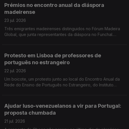
Prémios no encontro anual da diáspora
madeirense
23 jul. 2026
Três emigrantes madeirenses distinguidos no Fórum Madeira
Global, que junta representantes da diáspora no Funchal.
Portuguesa libertada na Venezuela diz que quer reconstruir a
vida, esteve presa cinco anos.
Protesto em Lisboa de professores de
português no estrangeiro
22 jul. 2026
Um boicote, um protesto junto ao local do Encontro Anual da
Rede do Ensino de Português no Estrangeiro, do Instituto
Camões. Festa Literária de Paraty, Brasil, prolonga-se por
cinco dias.
Ajudar luso-venezuelanos a vir para Portugal:
proposta chumbada
21 jul. 2026