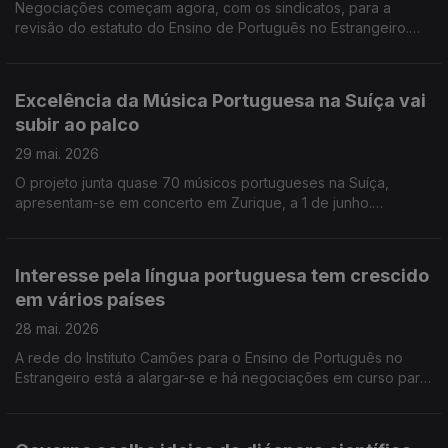
Negociações começam agora, com os sindicatos, para a
revisão do estatuto do Ensino de Português no Estrangeiro.
Conselheiros das comunidades lamentam não terem sido
ouvidos. Vinhos portugueses promovidos em Los Angeles.
Excelência da Música Portuguesa na Suíça vai
subir ao palco
29 mai. 2026
O projeto junta quase 70 músicos portugueses na Suíça,
apresentam-se em concerto em Zurique, a 1 de junho.
Sindicatos de professores frustrados com proposta do
governo para Ensino no Estrangeiro.
Interesse pela língua portuguesa tem crescido
em vários países
28 mai. 2026
A rede do Instituto Camões para o Ensino de Português no
Estrangeiro está a alargar-se e há negociações em curso para
mais. O navio-escola Sagres está em Nova Iorque e vai abrir
ao público.