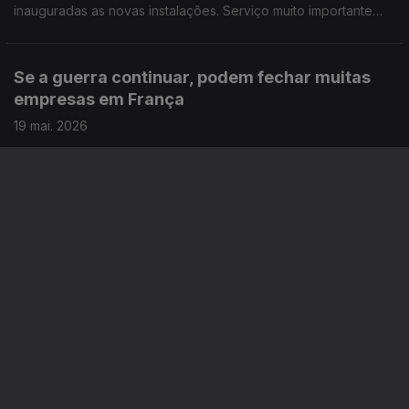
inauguradas as novas instalações. Serviço muito importante
para portugueses em Andorra. Propostas do projecto Os 230,
grupo criado à semelhança do parlamento português.
Se a guerra continuar, podem fechar muitas
empresas em França
19 mai. 2026
Há milhares de postos de trabalho em risco, no sector da
construção civil em França, se a guerra se prolongar. Ouvimos
um empresário luso-francês. Lusodescendente em França
participa no Festival de Cinema de Cannes.
Avançam negociações sobre o Ensino de
Português no Estrangeiro
18 mai. 2026
Governo e sindicatos começam, no final do mês, a negociar a
revisão do estatuto jurídico do Ensino de Português no
Estrangeiro. Faltam professores de português no Canadá.
Lusodescendentes receberam ordem de