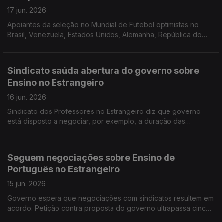
17 jun. 2026
Apoiantes da seleção no Mundial de Futebol optimistas no
Brasil, Venezuela, Estados Unidos, Alemanha, República do
Congo e Portugal.
Sindicato saúda abertura do governo sobre
Ensino no Estrangeiro
16 jun. 2026
Sindicato dos Professores no Estrangeiro diz que governo
está disposto a negociar, por exemplo, a duração das
comissões de serviço. Conselheiro das comunidades em
Macau anuncia plataforma sobre diáspora e
lusodescendentes.
Seguem negociações sobre Ensino de
Português no Estrangeiro
15 jun. 2026
Governo espera que negociações com sindicatos resultem em
acordo. Petição contra proposta do governo ultrapassa cinco
mil assinaturas. O não venceu no referendo na Suíça sobre