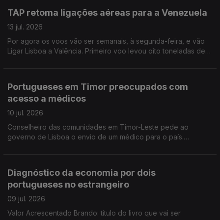
TAP retoma ligações aéreas para a Venezuela
13 jul. 2026
Por agora os voos vão ser semanais, à segunda-feira, e vão
Ligar Lisboa a Valência. Primeiro voo levou oito toneladas de
medicamentos. Faltam operários da construção civil no
Canadá.
Portugueses em Timor preocupados com
acesso a médicos
10 jul. 2026
Conselheiro das comunidades em Timor-Leste pede ao
governo de Lisboa o envio de um médico para o país.
Organizações em Portugal continuam a enviar bens e
donativos para a Venezuela. Edição Isabel Gaspar Dias
Diagnóstico da economia por dois
portugueses no estrangeiro
09 jul. 2026
Valor Acrescentado Brando: título do livro que vai ser