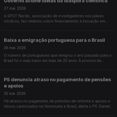
Governo acolhe ideias da diáspora científica
27 mai. 2026
A SPOT Nordic, associação de investigadores nos países
nórdicos, fez relatório sobre financiamento à inovação em
Portugal. Faltam jovens ao Centro Português em Vancouver,
Canadá. Edição Isabel Gaspar Dias
Baixa a emigração portuguesa para o Brasil
26 mai. 2026
O número de portugueses que emigrou o ano passado para o
Brasil foi o mais baixo em mais de 20 anos. À procura da
fórmula de sucesso para a indústria farmacêutica em Portugal,
programa leva especialistas a Basileia.
PS denuncia atraso no pagamento de pensões
e apoios
25 mai. 2026
Há atrasos no pagamento de pensões de reforma e apoios a
idosos carenciados na Venezuela e Brasil, alerta o PS. Daniel
da Ponte, ex Senador nos EUA, homenageado nos Açores.