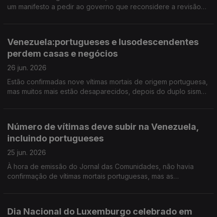
um manifesto a pedir ao governo que reconsidere a revisão
que propõe fazer nos estatutos do EPE. 17 portugueses vão
ser repatriados da Venezuela.
Venezuela:portugueses e lusodescendentes
perdem casas e negócios
26 jun. 2026
Estão confirmadas nove vítimas mortais de origem portuguesa,
mas muitos mais estão desaparecidos, depois do duplo sismo.
Amanhã e depois há festa portuguesa em Peterborough,
Inglaterra.
Número de vítimas deve subir na Venezuela,
incluindo portugueses
25 jun. 2026
À hora de emissão do Jornal das Comunidades, não havia
confirmação de vítimas mortais portuguesas, mas as
autoridades estimam que venham a verificar-se. Ouvimos
testemunhos "traumatizados" do grande duplo sismo no país.
Dia Nacional do Luxemburgo celebrado em