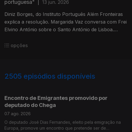
portuguesa"
|
13 jun. 2026
Diniz Borges, do Instituto Português Além Fronteiras
explica a resolução. Margarida Vaz conversa com Frei
Elvino António sobre o Santo António de Lisboa.
Prémio para cultura portuguesa no mundo com
Cristina Borges.
opções
2505
episódios disponíveis
944539
941146
937333
933260
929116
Encontro de Emigrantes promovido por
deputado do Chega
07 ago. 2026
O deputado José Dias Fernandes, eleito pela emigração na
Europa, promove um encontro que pretende ser de