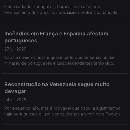
Embaixada de Portugal em Caracas está a fazer o
levantamento dos prejuízos dos sismos, entre cidadãos de
origem portuguesa na Venezuela. Ensino de Português no
Estrangeiro: falta negociar tabelas salariais e subsídios.
Incêndios em França e Espanha afectam
portugueses
27 jul. 2026
Não há números, mas é quase certo que centenas ou até
milhares de portugueses e lusodescendentes terão sido
deslocados por causa dos incêndios em França e Espanha.
Diáspora madeirense quer circulo eleitoral próprio.
Reconstrução na Venezuela segue muito
devagar
24 jul. 2026
Por enquanto não, mas é provável que daqui a algum tempo
haja portugueses e luso-venezuelanos a virem para Portugal,
na sequência dos sismos. Opinião de um conselheiro das
comunidades. Músico português nos Proms da BBC.