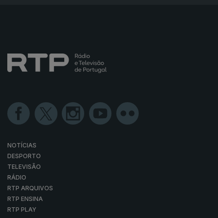
NOTÍCIAS
DESPORTO
TELEVISÃO
RÁDIO
RTP ARQUIVOS
RTP ENSINA
RTP PLAY