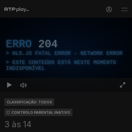
ERRO
204
HLS.JS FATAL ERROR - NETWORK ERROR
ESTE CONTEÚDO ESTÁ NESTE MOMENTO
INDISPONÍVEL
CLASSIFICAÇÃO: TODOS
CONTROLO PARENTAL INATIVO
3 às 14