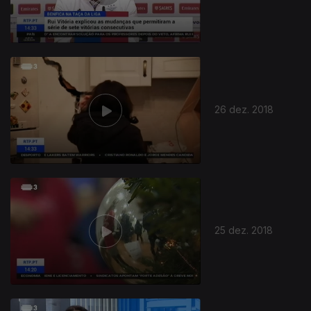
26 dez. 2018
25 dez. 2018