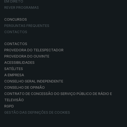
EM DIRETO
REVER PROGRAMAS
CONCURSOS
PERGUNTAS FREQUENTES
CONTACTOS
CONTACTOS
PROVEDORA DO TELESPECTADOR
PROVEDORA DO OUVINTE
ACESSIBILIDADES
SATÉLITES
A EMPRESA
CONSELHO GERAL INDEPENDENTE
CONSELHO DE OPINIÃO
CONTRATO DE CONCESSÃO DO SERVIÇO PÚBLICO DE RÁDIO E
TELEVISÃO
RGPD
GESTÃO DAS DEFINIÇÕES DE COOKIES