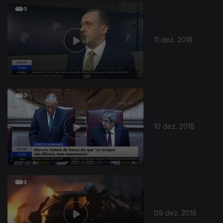
378895
11 dez. 2018
10 dez. 2018
09 dez. 2018