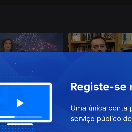
Registe-se
19
31 dez. 2018
Uma única conta 
serviço público d