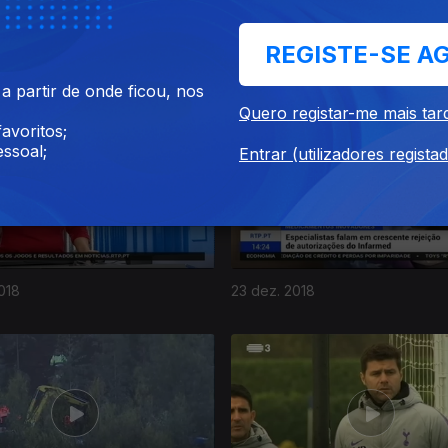
REGISTE-SE A
018
27 dez. 2018
 partir de onde ficou, nos
Quero registar-me mais tar
avoritos;
ssoal;
Entrar (utilizadores regista
018
23 dez. 2018