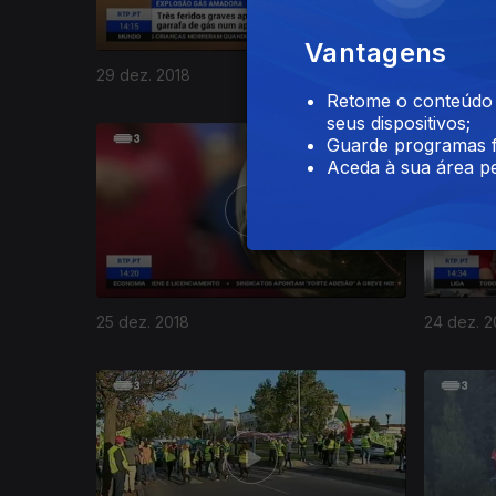
Vantagens
29 dez. 2018
28 dez. 2
Retome o conteúdo a
seus dispositivos;
381219
Guarde programas f
Aceda à sua área pe
25 dez. 2018
24 dez. 2