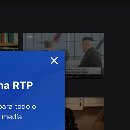
×
 na RTP
30 dez. 2018
para todo o
e media