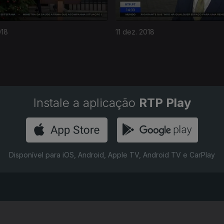
018
11 dez. 2018
Instale a aplicação
RTP Play
Disponível para iOS, Android, Apple TV, Android TV e CarPlay
RTP PLAY
CONTACTOS
O
EM DIRETO
PROVEDORA DO