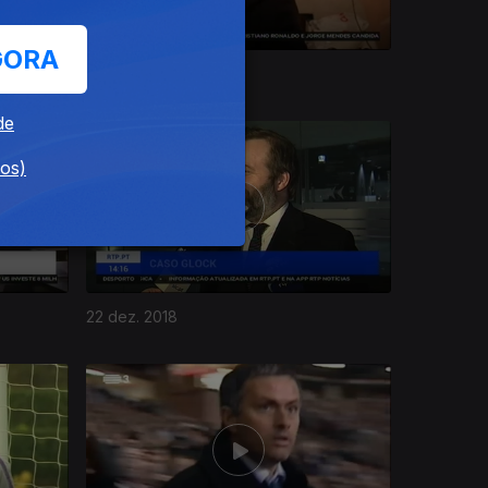
GORA
26 dez. 2018
de
dos)
22 dez. 2018