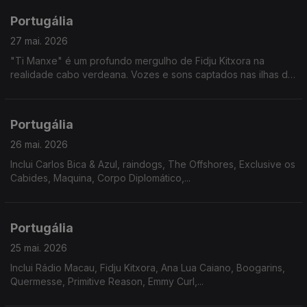
Portugália
27 mai. 2026
"Ti Manxe" é um profundo mergulho de Fidju Kitxora na
realidade cabo verdeana. Vozes e sons captados nas ilhas de
Santo Antão, São Vicente e São Nicolau, levam-nos numa
viagem emocional por lugares que não conhecemos.
Portugália
26 mai. 2026
Inclui Carlos Bica & Azul, raindogs, The Offshores, Exclusive os
Cabides, Maquina, Corpo Diplomático,...
Portugália
25 mai. 2026
Inclui Rádio Macau, Fidju Kitxora, Ana Lua Caiano, Boogarins,
Quermesse, Primitive Reason, Emmy Curl,...