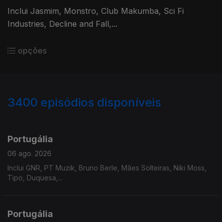
Inclui Jasmim, Monstro, Club Makumba, Sci Fi
Industries, Decline and Fall,...
opções
3400
episódios disponíveis
941204
937751
934669
929821
Portugália
06 ago. 2026
Inclui GNR, PT Muzik, Bruno Berle, Mães Solteiras, Niki Moss,
Tipo, Duquesa,...
Portugália