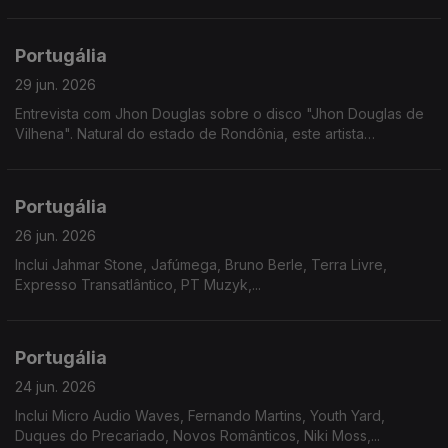
Portugália
29 jun. 2026
Entrevista com Jhon Douglas sobre o disco "Jhon Douglas de
Vilhena". Natural do estado de Rondônia, este artista
multidisciplinar revela nesta nova etapa um misto de doçura
com gritos de cidadania.
Portugália
26 jun. 2026
Inclui Jahmar Stone, Jafúmega, Bruno Berle, Terra Livre,
Expresso Transatlântico, PT Muzyk,...
Portugália
24 jun. 2026
Inclui Micro Audio Waves, Fernando Martins, Youth Yard,
Duques do Precariado, Novos Românticos, Niki Moss,...