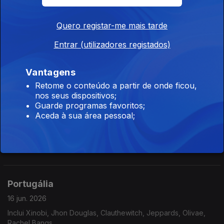
Quero registar-me mais tarde
Portugália
Entrar (utilizadores registados)
18 jun. 2026
Inclui Niki Moss, Manuel Fúria, UHF, Gang 90, Criatura Dança,
Vantagens
Soma Please,...
Retome o conteúdo a partir de onde ficou,
nos seus dispositivos;
Guarde programas favoritos;
Portugália
Aceda à sua área pessoal;
17 jun. 2026
Inclui Castilho, Madredeus, Humberto, Plaka, Glass Glass, Os
Golpes, Clauthewitch,...
Portugália
16 jun. 2026
Inclui Xinobi, Jhon Douglas, Clauthewitch, Jeppards, Olivae,
Rachel Bangs,...