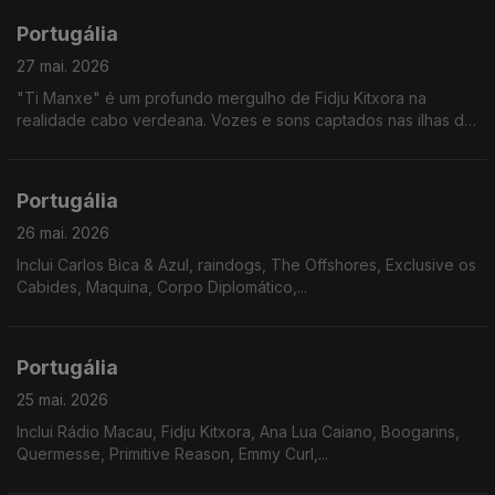
Portugália
27 mai. 2026
"Ti Manxe" é um profundo mergulho de Fidju Kitxora na
realidade cabo verdeana. Vozes e sons captados nas ilhas de
Santo Antão, São Vicente e São Nicolau, levam-nos numa
viagem emocional por lugares que não conhecemos.
Portugália
26 mai. 2026
Inclui Carlos Bica & Azul, raindogs, The Offshores, Exclusive os
Cabides, Maquina, Corpo Diplomático,...
Portugália
25 mai. 2026
Inclui Rádio Macau, Fidju Kitxora, Ana Lua Caiano, Boogarins,
Quermesse, Primitive Reason, Emmy Curl,...