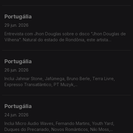
Portugália
29 jun. 2026
Entrevista com Jhon Douglas sobre o disco "Jhon Douglas de
Vilhena". Natural do estado de Rondônia, este artista
multidisciplinar revela nesta nova etapa um misto de doçura
com gritos de cidadania.
Portugália
26 jun. 2026
Inclui Jahmar Stone, Jafúmega, Bruno Berle, Terra Livre,
Expresso Transatlântico, PT Muzyk,...
Portugália
24 jun. 2026
Inclui Micro Audio Waves, Fernando Martins, Youth Yard,
Duques do Precariado, Novos Românticos, Niki Moss,...