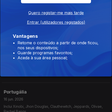
Quero registar-me mais tarde
Portugália
Entrar (utilizadores registados)
18 jun. 2026
Inclui Niki Moss, Manuel Fúria, UHF, Gang 90, Criatura Dança,
Vantagens
Soma Please,...
Retome o conteúdo a partir de onde ficou,
nos seus dispositivos;
Guarde programas favoritos;
Portugália
Aceda à sua área pessoal;
17 jun. 2026
Inclui Castilho, Madredeus, Humberto, Plaka, Glass Glass, Os
Golpes, Clauthewitch,...
Portugália
16 jun. 2026
Inclui Xinobi, Jhon Douglas, Clauthewitch, Jeppards, Olivae,
Rachel Bangs,...