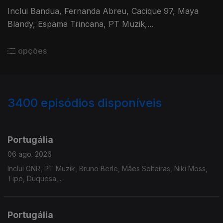
Inclui Bandua, Fernanda Abreu, Cacique 97, Maya
Blandy, Espama Trincana, PT Muzik,...
opções
3400
episódios disponíveis
941204
937751
934669
929821
Portugália
06 ago. 2026
Inclui GNR, PT Muzik, Bruno Berle, Mães Solteiras, Niki Moss,
Tipo, Duquesa,...
Portugália