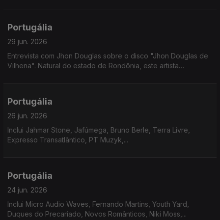
Portugália
29 jun. 2026
Entrevista com Jhon Douglas sobre o disco "Jhon Douglas de
Vilhena". Natural do estado de Rondônia, este artista
multidisciplinar revela nesta nova etapa um misto de doçura
com gritos de cidadania.
Portugália
26 jun. 2026
Inclui Jahmar Stone, Jafúmega, Bruno Berle, Terra Livre,
Expresso Transatlântico, PT Muzyk,...
Portugália
24 jun. 2026
Inclui Micro Audio Waves, Fernando Martins, Youth Yard,
Duques do Precariado, Novos Românticos, Niki Moss,...