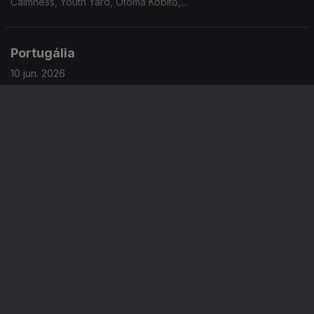
Calmness, Youth Yard, Otoma Kobito,...
Portugália
10 jun. 2026
Entrevista com os Rollana Beat sobre o disco "Murdering The
Classics". Uma gravação obscura efectuada em 2001 que
chegou ao formato fisico 25 anos depois.
Portugália
09 jun. 2026
Inclui A Sul, Them Flying Monkeys, Glockenwise, Orelha Negra,
Rádio Macau,Pupillo,...
Portugália
08 jun. 2026
Inclui Samalandra, Mirror People ft Kyle Quest, Glockenwise,