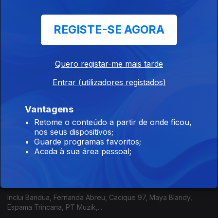
Portugália
REGISTE-SE AGORA
07 jul. 2026
Inclui Carolina Curry, Sarah Negra, Moonspell, Momo, Hause
Plants,...
Quero registar-me mais tarde
Entrar (utilizadores registados)
Portugália
Vantagens
06 jul. 2026
Retome o conteúdo a partir de onde ficou,
Inclui John Mercy, Ban, Lisa Sereno, Benjamim, Pedro Branco,
nos seus dispositivos;
Criatura-Dança,...
Guarde programas favoritos;
Aceda à sua área pessoal;
Portugália
03 jul. 2026
Inclui Bandua, Fernanda Abreu, Cacique 97, Maya Blandy,
Espama Trincana, PT Muzik,...