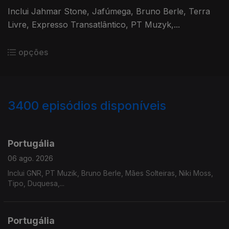
Inclui Jahmar Stone, Jafúmega, Bruno Berle, Terra
Livre, Expresso Transatlântico, PT Muzyk,...
opções
3400
episódios disponíveis
941204
937751
934669
Portugália
06 ago. 2026
Inclui GNR, PT Muzik, Bruno Berle, Mães Solteiras, Niki Moss,
Tipo, Duquesa,...
Portugália