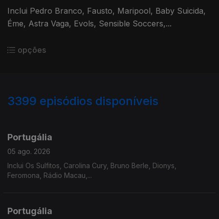
Inclui Pedro Branco, Fausto, Maripool, Baby Suicida,
Éme, Astra Vaga, Evols, Sensible Soccers,...
opções
3399
episódios disponíveis
941203
937752
933146
929809
Portugália
05 ago. 2026
Inclui Os Sulfitos, Carolina Cury, Bruno Berle, Dionys,
Feromona, Rádio Macau,...
Portugália