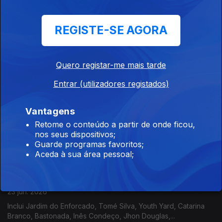
multidisciplinar revela nesta nova etapa um misto de doçura
com gritos de cidadania.
Portugália
REGISTE-SE AGORA
26 jun. 2026
Inclui Jahmar Stone, Jafúmega, Bruno Berle, Terra Livre,
Quero registar-me mais tarde
Expresso Transatlântico, PT Muzyk,...
Entrar (utilizadores registados)
Portugália
Vantagens
24 jun. 2026
Retome o conteúdo a partir de onde ficou,
Inclui Micro Audio Waves, Fernando Martins, Youth Yard,
nos seus dispositivos;
Duques do Precariado, Novos Românticos, Niki Moss,...
Guarde programas favoritos;
Aceda à sua área pessoal;
Portugália
23 jun. 2026
Inclui Jardim do Enforcado, Tomé Silva, Youth Yard, Catarina
Branco, Bastonada, Inês Condeço, Jhon Douglas,...