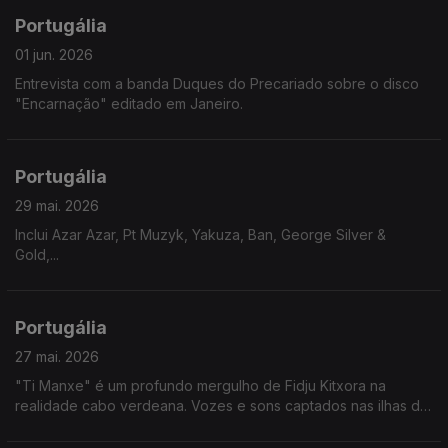
Portugália
01 jun. 2026
Entrevista com a banda Duques do Precariado sobre o disco
"Encarnação" editado em Janeiro.
Portugália
29 mai. 2026
Inclui Azar Azar, Pt Muzyk, Yakuza, Ban, George Silver &
Gold,...
Portugália
27 mai. 2026
"Ti Manxe" é um profundo mergulho de Fidju Kitxora na
realidade cabo verdeana. Vozes e sons captados nas ilhas de
Santo Antão, São Vicente e São Nicolau, levam-nos numa
viagem emocional por lugares que não conhecemos.