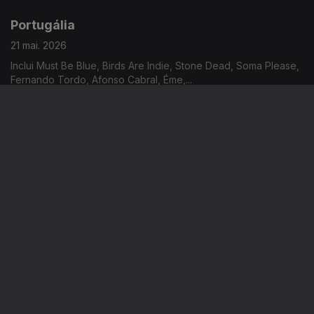
Portugália
21 mai. 2026
Inclui Must Be Blue, Birds Are Indie, Stone Dead, Soma Please,
Fernando Tordo, Afonso Cabral, Éme,...
Portugália
20 mai. 2026
Inclui Momo, Smoke City, Lowzada, Dylan Went On Vacations,
Santa Maria Gasolina Em Teu Ventre, Bonança, Calcutá,...
Portugália
19 mai. 2026
Inclui Youth Yard, Eugénia Contente, Smoog, Paraguaii, From
Atomic, John Mercy, Tiago Guillul,...