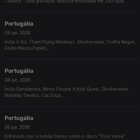
Classics". Uma gravação obscura efectuada em 2001 que
chegou ao formato fisico 25 anos depois.
Portugália
09 jun. 2026
Inclui A Sul, Them Flying Monkeys, Glockenwise, Orelha Negra,
Rádio Macau,Pupillo,...
Portugália
08 jun. 2026
Inclui Samalandra, Mirror People ft Kyle Quest, Glockenwise,
Mafalda, Devlloz, Cat Soup,...
Portugália
05 jun. 2026
Entrevista com a banda Ganso sobre o disco "Vice Versa"