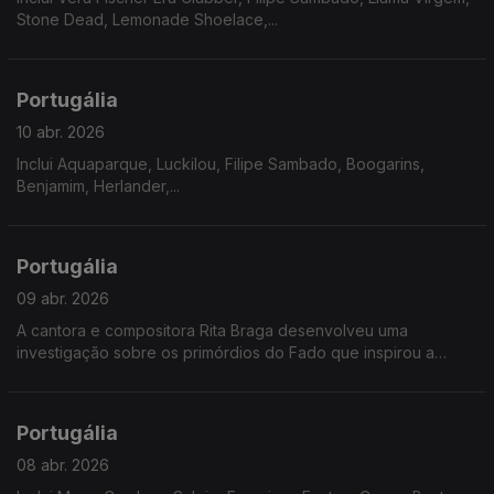
Stone Dead, Lemonade Shoelace,...
Portugália
10 abr. 2026
Inclui Aquaparque, Luckilou, Filipe Sambado, Boogarins,
Benjamim, Herlander,...
Portugália
09 abr. 2026
A cantora e compositora Rita Braga desenvolveu uma
investigação sobre os primórdios do Fado que inspirou a
produção do seu novo disco. O resultado chama-se "Fado
Tropical" e revela uma abordagem musical distinta.
Portugália
08 abr. 2026