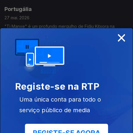
Portugália
27 mai. 2026
"Ti Manxe" é um profundo mergulho de Fidju Kitxora na
×
realidade cabo verdeana. Vozes e sons captados nas ilhas de
Santo Antão, São Vicente e São Nicolau, levam-nos numa
viagem emocional por lugares que não conhecemos.
Portugália
26 mai. 2026
Inclui Carlos Bica & Azul, raindogs, The Offshores, Exclusive os
Cabides, Maquina, Corpo Diplomático,...
Registe-se na RTP
Portugália
Uma única conta para todo o
25 mai. 2026
serviço público de media
Inclui Rádio Macau, Fidju Kitxora, Ana Lua Caiano, Boogarins,
Quermesse, Primitive Reason, Emmy Curl,...