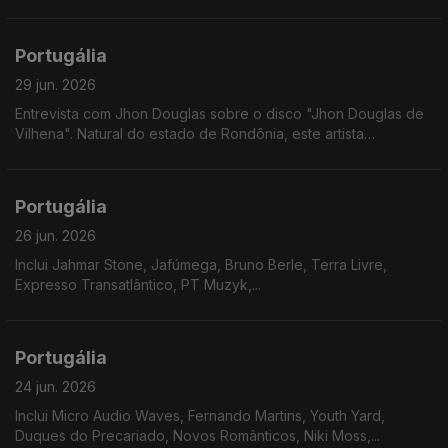
Portugália
29 jun. 2026
Entrevista com Jhon Douglas sobre o disco "Jhon Douglas de
Vilhena". Natural do estado de Rondônia, este artista
multidisciplinar revela nesta nova etapa um misto de doçura
com gritos de cidadania.
Portugália
26 jun. 2026
Inclui Jahmar Stone, Jafúmega, Bruno Berle, Terra Livre,
Expresso Transatlântico, PT Muzyk,...
Portugália
24 jun. 2026
Inclui Micro Audio Waves, Fernando Martins, Youth Yard,
Duques do Precariado, Novos Românticos, Niki Moss,...