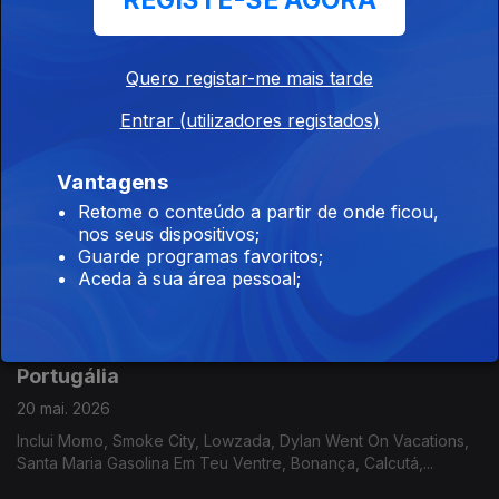
REGISTE-SE AGORA
Portugália
22 mai. 2026
Quero registar-me mais tarde
Inclui Herman José, Margarida Campelo, Ana Lua Caiano,
Entrar (utilizadores registados)
Jorge Queijo, Maquina, Blasted Mechanism.,....
Vantagens
Portugália
Retome o conteúdo a partir de onde ficou,
nos seus dispositivos;
21 mai. 2026
Guarde programas favoritos;
Inclui Must Be Blue, Birds Are Indie, Stone Dead, Soma Please,
Aceda à sua área pessoal;
Fernando Tordo, Afonso Cabral, Éme,...
Portugália
20 mai. 2026
Inclui Momo, Smoke City, Lowzada, Dylan Went On Vacations,
Santa Maria Gasolina Em Teu Ventre, Bonança, Calcutá,...