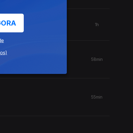
GORA
1h
de
dos)
58min
55min