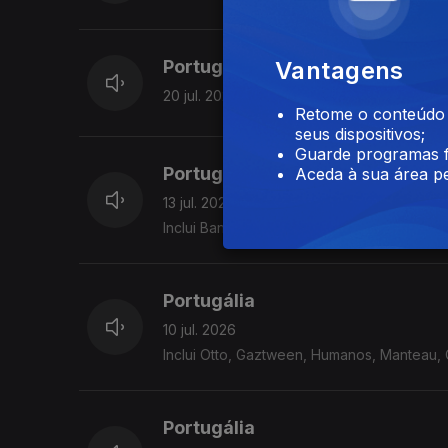
Portugália
Vantagens
20 jul. 2026
Retome o conteúdo a
seus dispositivos;
Guarde programas f
Portugália
Aceda à sua área pe
13 jul. 2026
Inclui Bandua, Ik Mux, Birds Are Indie, Telec
Portugália
10 jul. 2026
Inclui Otto, Gaztween, Humanos, Manteau, Ca
Portugália