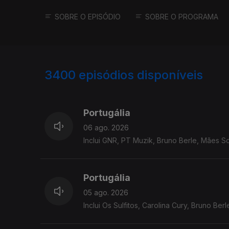
SOBRE O EPISÓDIO
SOBRE O PROGRAMA
3400
episódios disponíveis
941204
937751
934669
Portugália
06 ago. 2026
Inclui GNR, PT Muzik, Bruno Berle, Mães Sol
Portugália
05 ago. 2026
Inclui Os Sulfitos, Carolina Cury, Bruno Ber