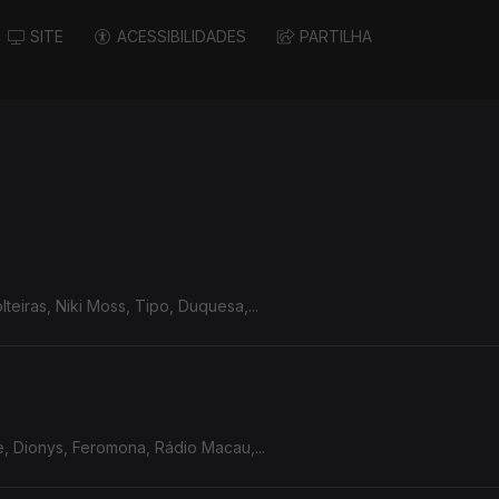
SITE
ACESSIBILIDADES
PARTILHA
teiras, Niki Moss, Tipo, Duquesa,...
le, Dionys, Feromona, Rádio Macau,...