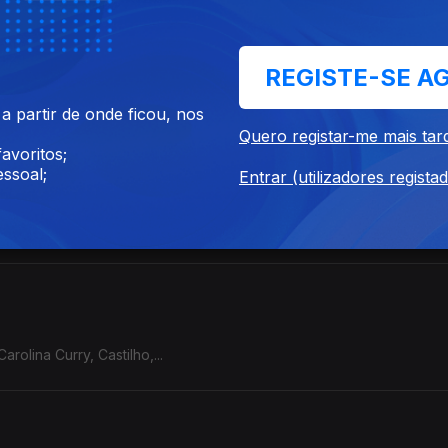
REGISTE-SE A
 partir de onde ficou, nos
Quero registar-me mais tar
avoritos;
ssoal;
Entrar (utilizadores regista
tu, Maquina,...
rolina Curry, Castilho,...