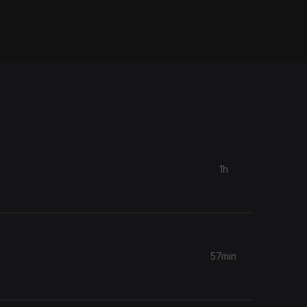
1h
57min