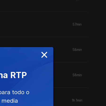
57min
×
58min
 na RTP
58min
para todo o
e media
1h 1min