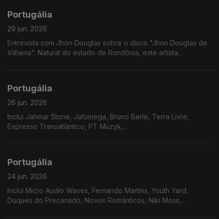
Portugália
29 jun. 2026
Entrevista com Jhon Douglas sobre o disco "Jhon Douglas de
Vilhena". Natural do estado de Rondônia, este artista
multidisciplinar revela nesta nova etapa um misto de doçura
com gritos de cidadania.
Portugália
26 jun. 2026
Inclui Jahmar Stone, Jafúmega, Bruno Berle, Terra Livre,
Expresso Transatlântico, PT Muzyk,...
Portugália
24 jun. 2026
Inclui Micro Audio Waves, Fernando Martins, Youth Yard,
Duques do Precariado, Novos Românticos, Niki Moss,...