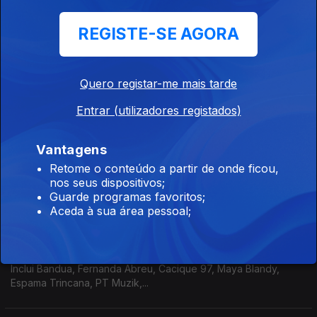
Portugália
REGISTE-SE AGORA
07 jul. 2026
Inclui Carolina Curry, Sarah Negra, Moonspell, Momo, Hause
Plants,...
Quero registar-me mais tarde
Entrar (utilizadores registados)
Portugália
06 jul. 2026
Vantagens
Inclui John Mercy, Ban, Lisa Sereno, Benjamim, Pedro Branco,
Retome o conteúdo a partir de onde ficou,
Criatura-Dança,...
nos seus dispositivos;
Guarde programas favoritos;
Aceda à sua área pessoal;
Portugália
03 jul. 2026
Inclui Bandua, Fernanda Abreu, Cacique 97, Maya Blandy,
Espama Trincana, PT Muzik,...