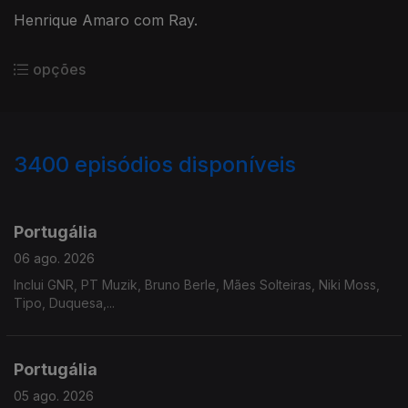
Henrique Amaro com Ray.
opções
3400
episódios disponíveis
941204
937751
934669
Portugália
06 ago. 2026
Inclui GNR, PT Muzik, Bruno Berle, Mães Solteiras, Niki Moss,
Tipo, Duquesa,...
Portugália
05 ago. 2026