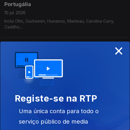
Portugália
10 jul. 2026
Inclui Otto, Gaztween, Humanos, Manteau, Carolina Curry,
Castilho,...
×
Portugália
09 jul. 2026
Segunda parte da audição integral do disco "Off Off" editado
pelos Telectu em 1984.
Portugália
Registe-se na RTP
08 jul. 2026
Primeira parte da audição integral do disco "Off Off" editado
Uma única conta para todo o
pelos Telectu em 1984.
serviço público de media