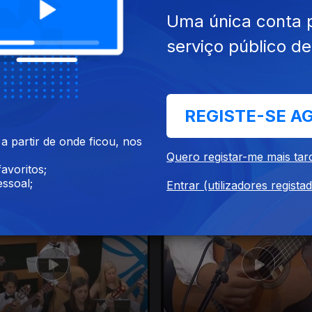
et. 2016
Ep. 10
11 set. 2016
Uma única conta 
serviço público d
REGISTE-SE A
 partir de onde ficou, nos
Quero registar-me mais tar
avoritos;
go. 2016
Ep. 6
14 ago. 2016
ssoal;
Entrar (utilizadores regista