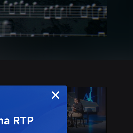
×
 na RTP