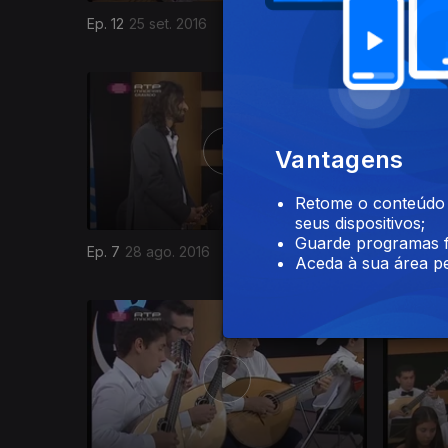
Ep. 12
25 set. 2016
Ep. 11
18 s
Vantagens
Retome o conteúdo a
seus dispositivos;
Guarde programas f
Ep. 7
28 ago. 2016
Ep. 7
21 a
Aceda à sua área pe
242086