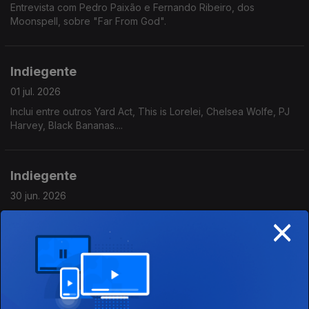
Entrevista com Pedro Paixão e Fernando Ribeiro, dos
Moonspell, sobre "Far From God".
Indiegente
01 jul. 2026
Inclui entre outros Yard Act, This is Lorelei, Chelsea Wolfe, PJ
Harvey, Black Bananas....
Indiegente
30 jun. 2026
×
Inclui entre outros Ultra Lights, Black Wizards, Death Cab for
Cutie, Paul Solger, Iceage...
Indiegente
29 jun. 2026