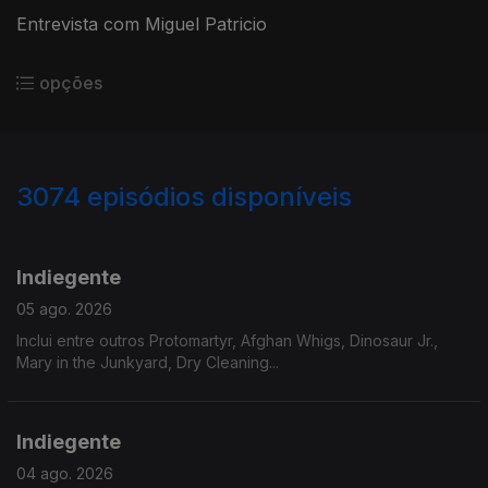
Entrevista com Miguel Patricio
opções
3074
episódios disponíveis
942780
939078
935225
931745
Indiegente
05 ago. 2026
Inclui entre outros Protomartyr, Afghan Whigs, Dinosaur Jr.,
Mary in the Junkyard, Dry Cleaning...
Indiegente
04 ago. 2026