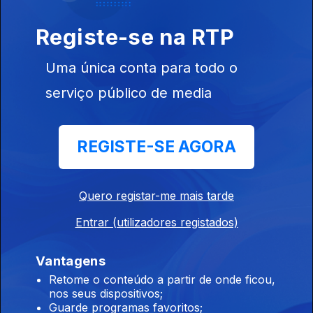
Inclui entre outros Ultra Lights, Black Wizards, Death Cab for
Cutie, Paul Solger, Iceage...
Registe-se na RTP
Uma única conta para todo o
Indiegente
serviço público de media
26 jun. 2026
Inclui entre outros Graham Coxo, Heavy Lungs, TV Priest,
Scam, Saul Williams...
REGISTE-SE AGORA
Indiegente
Quero registar-me mais tarde
24 jun. 2026
Entrar (utilizadores registados)
Inclui entre outros La La Lar, Kneecap, Lip Critic, Kim Gordon,
Dry Cleaning...
Vantagens
Retome o conteúdo a partir de onde ficou,
Indiegente
nos seus dispositivos;
Guarde programas favoritos;
23 jun. 2026