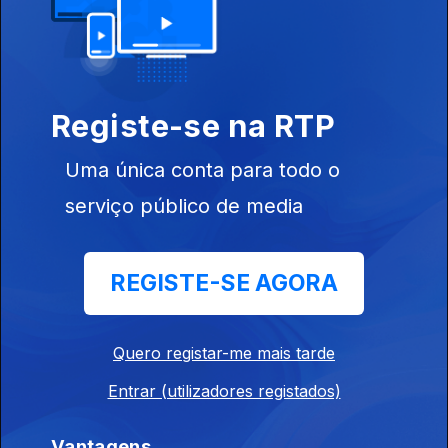
Indiegente
16 jul. 2026
Entrevista aos Maquina. sobre o disco Body Transmission
Registe-se na RTP
Indiegente
15 jul. 2026
Uma única conta para todo o
Inclui entre outros TVOD, Opus Kink, Lockstep,Whirr, TV Priest,
serviço público de media
Dead Pioneers....
REGISTE-SE AGORA
Indiegente
14 jul. 2026
Inclui entre outros Gilla Band, Maquina, Snooper, N8noface,
Quero registar-me mais tarde
Clamm....
Entrar (utilizadores registados)
Indiegente
Vantagens