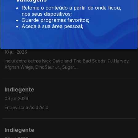
13 jul. 2026
Retome o conteúdo a partir de onde ficou,
nos seus dispositivos;
Inclui entre outros Joe Unknown, Gurriers, Chalk, Maquina,
Guarde programas favoritos;
Mary in the Junkyard....
Aceda à sua área pessoal;
Indiegente Gold
10 jul. 2026
Inclui entre outros Nick Cave and The Bad Seeds, PJ Harvey,
Afghan Whigs, DinoSaur Jr., Sugar....
Indiegente
09 jul. 2026
Entrevista a Acid Acid
Indiegente