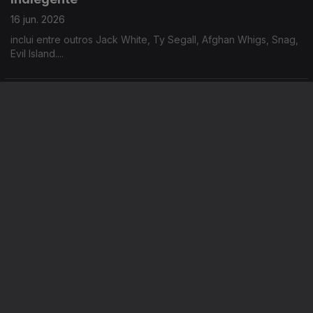
16 jun. 2026
inclui entre outros Jack White, Ty Segall, Afghan Whigs, Snag,
Evil Island....
Indiegente
15 jun. 2026
inclui entre outros Meryl Streek, Big Special, Gurriers, YHWH
Nailgun, Dirt Buyer, Lambrini Girls....
Este conteúdo faz parte de
Sugestões musicais