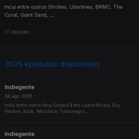
incui entre outros Strokes, Libertines, BRMC, The
Coral, Giant Sand, ....
opções
3075
episódios disponíveis
943240
939077
935224
Indiegente
06 ago. 2026
Inclui entre outros King Gizzard & the Lizard Wizard, Boy
Harsher, Adult., N8noface, Turbonegro....
Indiegente