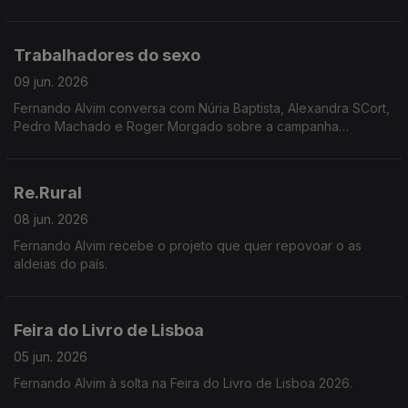
"18 Buracos para o Paraíso".
Trabalhadores do sexo
09 jun. 2026
Fernando Alvim conversa com Núria Baptista, Alexandra SCort,
Pedro Machado e Roger Morgado sobre a campanha
INVISÍVEIS, que expõe o apagamento legal e a total
desproteção laboral de milhares de pessoas em Portugal.
Re.Rural
08 jun. 2026
Fernando Alvim recebe o projeto que quer repovoar o as
aldeias do país.
Feira do Livro de Lisboa
05 jun. 2026
Fernando Alvim à solta na Feira do Livro de Lisboa 2026.