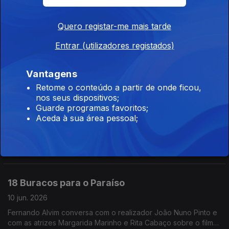
se Passa acima das Nossas Cabeças".
Quero registar-me mais tarde
Las Ketchup
11 jun. 2026
Entrar (utilizadores registados)
Fernando Alvim conversa com as espanholas Las Ketchup.
¡Asereje!
Vantagens
Retome o conteúdo a partir de onde ficou,
nos seus dispositivos;
Las Ketchup
Guarde programas favoritos;
Aceda à sua área pessoal;
11 jun. 2026
Fernando Alvim conversa com as espanholas Las Ketchup.
¡Asereje!
18 Buracos para o Paraíso
10 jun. 2026
Fernando Alvim conversa com o realizador João Nuno Pinto e
com as atrizes Margarida Marinho e Rita Cabaço sobre o filme