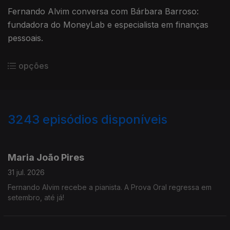
Fernando Alvim conversa com Bárbara Barroso:
fundadora do MoneyLab e especialista em finanças
pessoais.
opções
3243
episódios disponíveis
943239
939782
935623
932024
929412
924513
Maria João Pires
31 jul. 2026
Fernando Alvim recebe a pianista. A Prova Oral regressa em
setembro, até já!