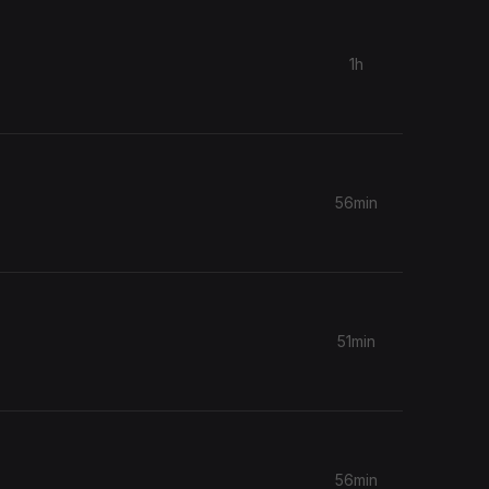
1h
56min
.
51min
56min