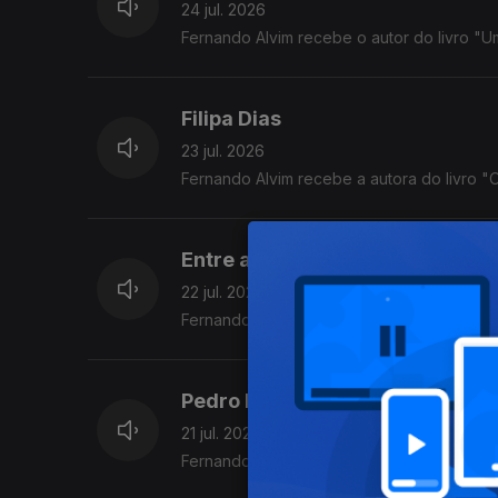
24 jul. 2026
Fernando Alvim recebe o autor do livro "
Filipa Dias
23 jul. 2026
Fernando Alvim recebe a autora do livro 
Entre a Arte e o Algoritmo
22 jul. 2026
Fernando Alvim conversa com Paula Cristi
Pedro Pires
21 jul. 2026
Fernando Alvim recebe o criativo.