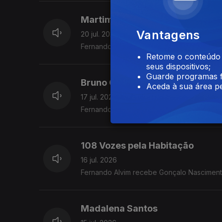
Martim Sousa Tavares
Vantagens
20 jul. 2026
Fernando Alvim recebe o maestro e autor.
Retome o conteúdo a
seus dispositivos;
Guarde programas f
Bruno Gonçalves
Aceda à sua área pe
17 jul. 2026
Fernando Alvim recebe o eurodeputado e
108 Vozes pela Habitação
16 jul. 2026
Fernando Alvim recebe Gonçalo Nasciment
Madalena Santos