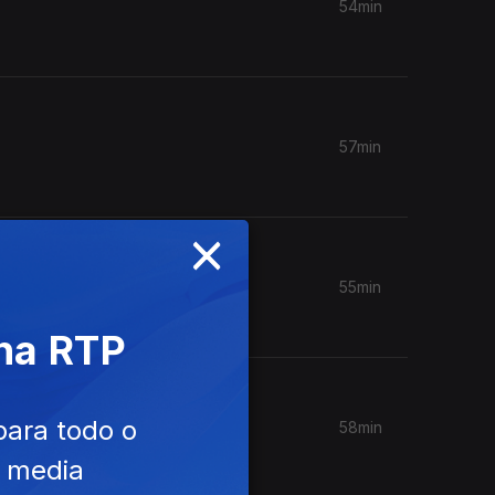
54min
57min
×
55min
 na RTP
para todo o
58min
e media