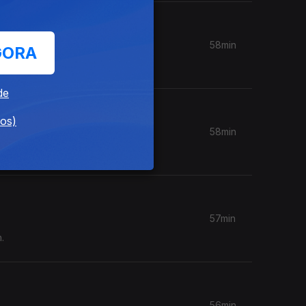
58min
GORA
de
dos)
58min
57min
.
56min