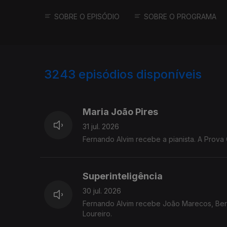
SOBRE O EPISÓDIO
SOBRE O PROGRAMA
3243
episódios disponíveis
943239
939782
935623
932024
Maria João Pires
31 jul. 2026
Fernando Alvim recebe a pianista. A Prova 
Superinteligência
30 jul. 2026
Fernando Alvim recebe João Marecos, Berna
Loureiro.