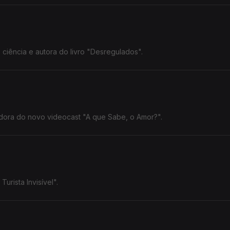
iência e autora do livro "Desregulados".
adora do novo videocast "A que Sabe, o Amor?".
urista Invisível".