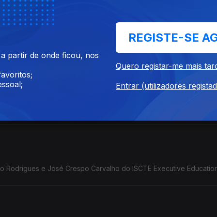
REGISTE-SE A
 partir de onde ficou, nos
Quero registar-me mais tar
avoritos;
ssoal;
Entrar (utilizadores regista
 fundador do movimento BORA.
o Rodrigues e José Crespo Carvalho do ISCTE Executive Education