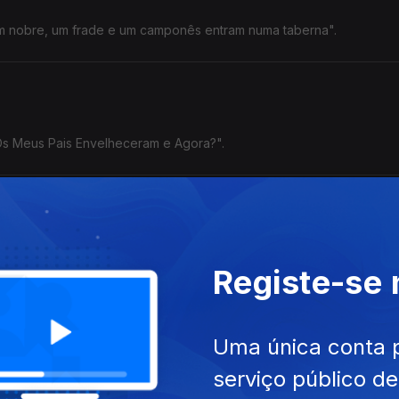
Um nobre, um frade e um camponês entram numa taberna".
"Os Meus Pais Envelheceram e Agora?".
na Cunha, Legendary Tigerman, Tozé Brito e Sam The Kid.
Registe-se
Uma única conta 
serviço público d