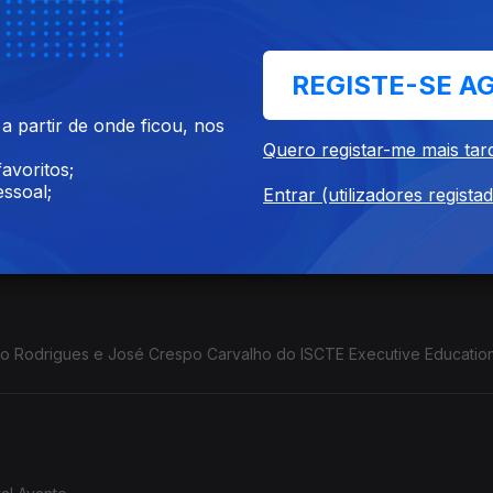
REGISTE-SE A
 partir de onde ficou, nos
Quero registar-me mais tar
avoritos;
ssoal;
Entrar (utilizadores regista
 fundador do movimento BORA.
o Rodrigues e José Crespo Carvalho do ISCTE Executive Education