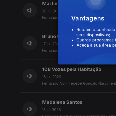
Martim Sousa Tavares
20 jul. 2026
Vantagens
Fernando Alvim recebe o maestro e autor.
Retome o conteúdo a
seus dispositivos;
Bruno Gonçalves
Guarde programas f
17 jul. 2026
Aceda à sua área pe
Fernando Alvim recebe o eurodeputado e
108 Vozes pela Habitação
16 jul. 2026
Fernando Alvim recebe Gonçalo Nasciment
Madalena Santos
15 jul. 2026