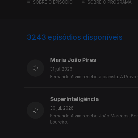
SOBRE O EPISÓDIO
SOBRE O PROGRAMA
3243
episódios disponíveis
943239
939782
935623
Maria João Pires
31 jul. 2026
Fernando Alvim recebe a pianista. A Prova 
Superinteligência
30 jul. 2026
Fernando Alvim recebe João Marecos, Berna
Loureiro.