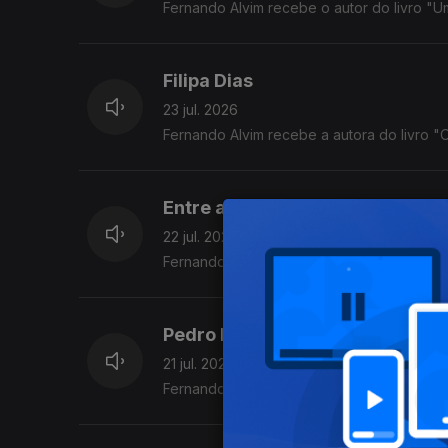
Fernando Alvim recebe o autor do livro "
Filipa Dias
23 jul. 2026
Fernando Alvim recebe a autora do livro 
Entre a Arte e o Algoritmo
22 jul. 2026
Fernando Alvim conversa com Paula Cristi
Pedro Pires
21 jul. 2026
Fernando Alvim recebe o criativo.