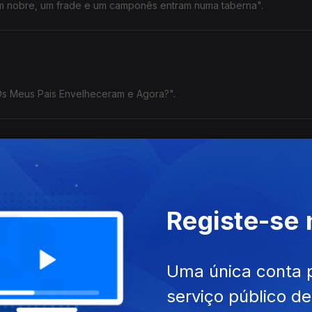
Um nobre, um frade e um camponês entram numa taberna".
"Os Meus Pais Envelheceram e Agora?".
na Cunha, Legendary Tigerman, Tozé Brito e Sam The Kid.
Registe-se
Uma única conta 
serviço público d