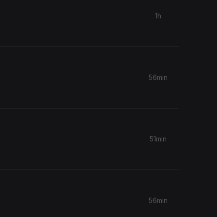
1h
56min
.
51min
56min