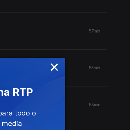
57min
×
55min
 na RTP
58min
para todo o
e media