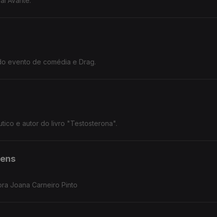
al Avante.
do evento de comédia e Drag.
ico e autor do livro "Testosterona".
vens
ora Joana Carneiro Pinto