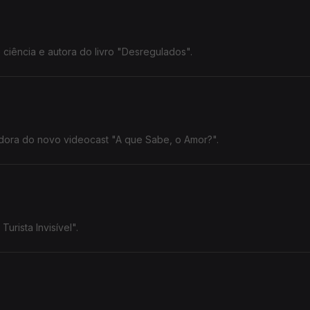
iência e autora do livro "Desregulados".
adora do novo videocast "A que Sabe, o Amor?".
urista Invisível".