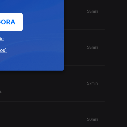
58min
GORA
de
58min
dos)
57min
.
56min