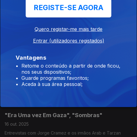
REGISTE-SE AGORA
"Bugonia", "Alpha", "O Riso e a Faca", "Big
Bang Henda"
30 out. 2025
Quero registar-me mais tarde
Com Yorgos Lanthimos, Julia Ducournau, Cleo Diára, Fernanda
Polacow
Entrar (utilizadores registados)
Vantagens
"As Aves", "Springsteen: Deliver Me From
Retome o conteúdo a partir de onde ficou,
Nowhere"
nos seus dispositivos;
Guarde programas favoritos;
23 out. 2025
Aceda à sua área pessoal;
"As Aves", "Springsteen: Deliver Me From Nowhere", "O Velho
e a Espada" Entrevista com Pedro Magano e Fábio Powers
"Era Uma vez Em Gaza", "Sombras"
16 out. 2025
Entrevistas com Jorge Cramez e os irmãos Arab e Tarzan