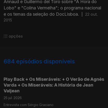
Annaud e Guillermo del Toro sobre "A Hora do
Lobo" e "Colina Vermelha"; o programa nacional
e os temas da seleção do DocLisboa.
|
22 out.
2015
opções
684
episódios disponíveis
927530
908910
891381
864686
846882
826321
806923
Play Back + Os Miseráveis: + O Verão de Agnès
Varda + Os Miseráveis: A História de Jean
Valjean
25 jul. 2026
Entrevista com Sérgio Graciano