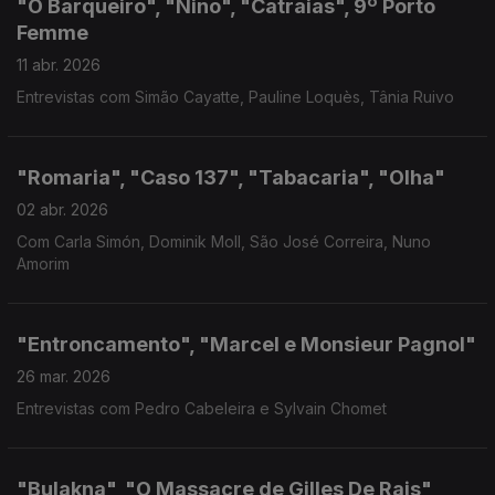
"O Barqueiro", "Nino", "Catraias", 9º Porto
Femme
11 abr. 2026
Entrevistas com Simão Cayatte, Pauline Loquès, Tânia Ruivo
"Romaria", "Caso 137", "Tabacaria", "Olha"
02 abr. 2026
Com Carla Simón, Dominik Moll, São José Correira, Nuno
Amorim
"Entroncamento", "Marcel e Monsieur Pagnol"
26 mar. 2026
Entrevistas com Pedro Cabeleira e Sylvain Chomet
"Bulakna", "O Massacre de Gilles De Rais"