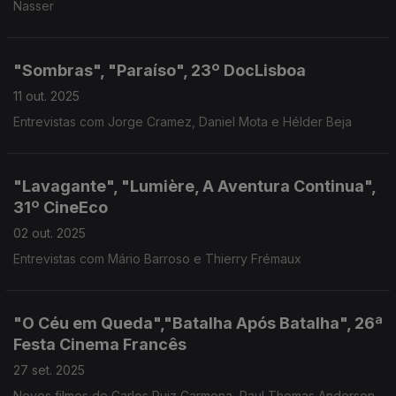
Nasser
"Sombras", "Paraíso", 23º DocLisboa
11 out. 2025
Entrevistas com Jorge Cramez, Daniel Mota e Hélder Beja
"Lavagante", "Lumière, A Aventura Continua",
31º CineEco
02 out. 2025
Entrevistas com Mário Barroso e Thierry Frémaux
"O Céu em Queda","Batalha Após Batalha", 26ª
Festa Cinema Francês
27 set. 2025
Novos filmes de Carlos Ruiz Carmona, Paul Thomas Anderson