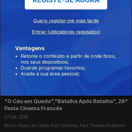
REGISTE-SE AGORA
"Sombras", "Paraíso", 23º DocLisboa
Quero registar-me mais tarde
11 out. 2025
Entrar (utilizadores registados)
Entrevistas com Jorge Cramez, Daniel Mota e Hélder Beja
Vantagens
"Lavagante", "Lumière, A Aventura Continua",
Retome o conteúdo a partir de onde ficou,
nos seus dispositivos;
31º CineEco
Guarde programas favoritos;
02 out. 2025
Aceda à sua área pessoal;
Entrevistas com Mário Barroso e Thierry Frémaux
"O Céu em Queda","Batalha Após Batalha", 26ª
Festa Cinema Francês
27 set. 2025
Novos filmes de Carlos Ruiz Carmona, Paul Thomas Anderson