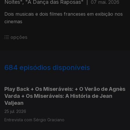
Noites", "A Dança das Raposas"
|
07 mai. 2026
Dois musicais e dois filmes franceses em exibição nos
cinemas
opções
684
episódios disponíveis
927530
908910
891381
864686
846882
826321
806923
780765
Play Back + Os Miseráveis: + O Verão de Agnès
Varda + Os Miseráveis: A História de Jean
Valjean
25 jul. 2026
Entrevista com Sérgio Graciano